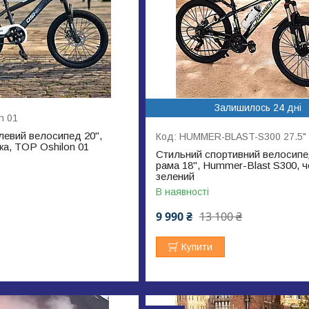
Залишилось 24 дні
n 01
алевий велосипед 20",
HUMMER-BLAST-S300 27.5"
жка, TOP Oshilon 01
Стильний спортивний велосипед
рама 18", Hummer-Blast S300, 
зелений
В наявності
9 990 ₴
13 100 ₴
Купити