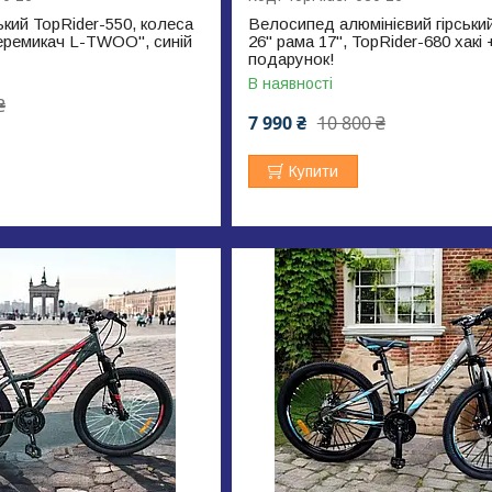
кий TopRider-550, колеса
Велосипед алюмінієвий гірськи
перемикач L-TWOO", синій
26" рама 17", TopRider-680 хакі 
подарунок!
В наявності
₴
7 990 ₴
10 800 ₴
Купити