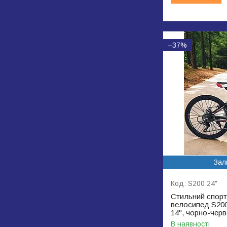
–37%
Зал
S200 24"
Стильний спорт
велосипед S200,
14", чорно-чер
В наявності