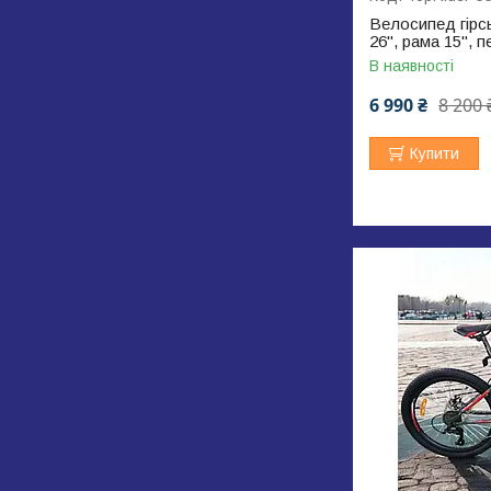
Велосипед гірсь
26", рама 15", 
В наявності
6 990 ₴
8 200 
Купити