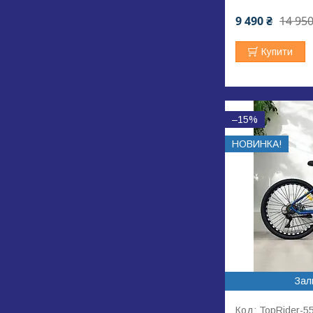
9 490 ₴
14 950
Купити
–15%
НОВИНКА!
Зал
TopRider-5