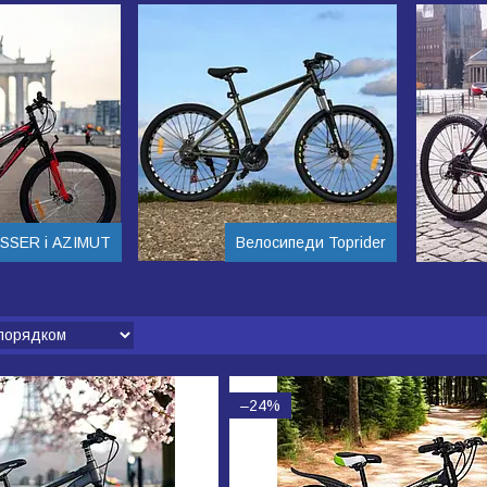
SSER і AZIMUT
Велосипеди Toprider
–24%