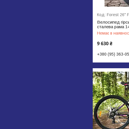
Forest 26" 
Велосипед гірсь
сталева рама 14
Немає в наявнос
9 630 ₴
+380 (95) 363-0