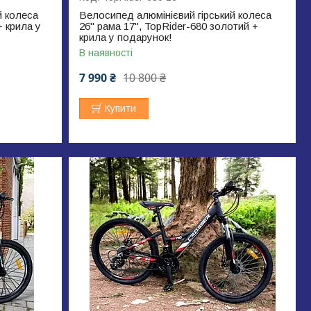
й колеса
Велосипед алюмінієвий гірський колеса
+ крила у
26" рама 17", TopRider-680 золотий +
крила у подарунок!
В наявності
7 990 ₴
10 800 ₴
Купити