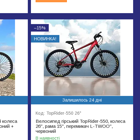
–15%
НОВИНКА!
Залишилось 24 дні
TopRider-550 26"
й колеса
Велосипед гірський TopRider-550, колеса
воний +
26", рама 15", перемикач L-TWOO",
червоний
В наявності