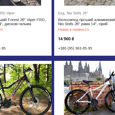
FRD Viper
Nio Stels 26"
кий Forest 26" Viper FRD,
Велосипед гірський алюмінієви
", дискові гальма
Nio Stels 26" рама 14", сірий
ті
Немає в наявності
14 960 ₴
5-95
+380 (95) 363-05-95