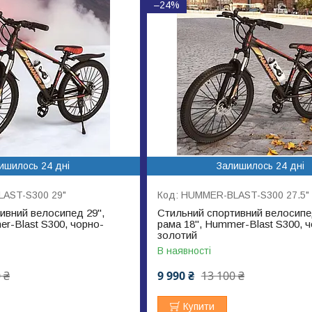
–24%
ишилось 24 дні
Залишилось 24 дні
AST-S300 29"
HUMMER-BLAST-S300 27.5"
ивний велосипед 29",
Стильний спортивний велосипед
er-Blast S300, чорно-
рама 18", Hummer-Blast S300, 
золотий
В наявності
 ₴
9 990 ₴
13 100 ₴
Купити