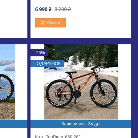
6 990 ₴
8 200 ₴
Купити
–26%
ПОДАРУНОК
Залишилось 24 дні
TopRider-680 26"