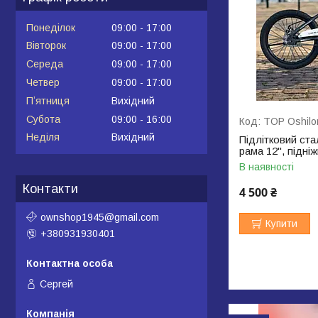
Понеділок
09:00
17:00
Вівторок
09:00
17:00
Середа
09:00
17:00
Четвер
09:00
17:00
Пʼятниця
Вихідний
Субота
09:00
16:00
TOP Oshilo
Неділя
Вихідний
Підлітковий ст
рама 12", підні
В наявності
Контакти
4 500 ₴
ownshop1945@gmail.com
Купити
+380931930401
Сергей