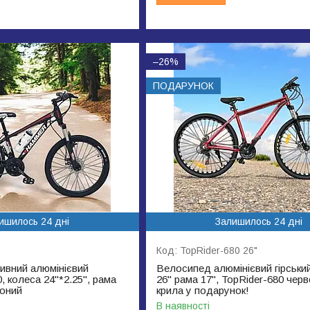
–26%
ПОДАРУНОК
ишилось 24 дні
Залишилось 24 дні
TopRider-680 26"
ивний алюмінієвий
Велосипед алюмінієвий гірськи
 колеса 24"*2.25", рама
26" рама 17", TopRider-680 чер
воний
крила у подарунок!
В наявності