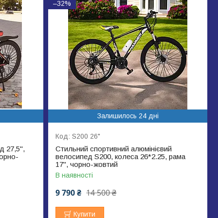
–32%
Залишилось 24 дні
S200 26"
 27,5",
Стильний спортивний алюмінієвий
чорно-
велосипед S200, колеса 26*2.25, рама
17", чорно-жовтий
В наявності
9 790 ₴
14 500 ₴
Купити