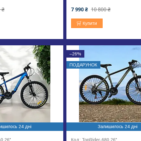
 ₴
7 990 ₴
10 800 ₴
Купити
–26%
ПОДАРУНОК
ишилось 24 дні
Залишилось 24 дні
50 26"
TopRider-680 26"