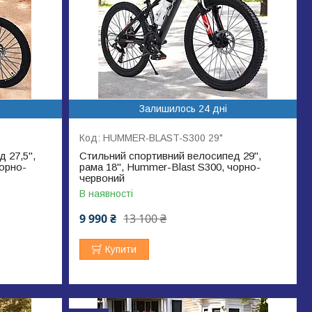
Залишилось 24 дні
HUMMER-BLAST-S300 29"
 27,5",
Стильний спортивний велосипед 29",
чорно-
рама 18", Hummer-Blast S300, чорно-
червоний
В наявності
9 990 ₴
13 100 ₴
Купити