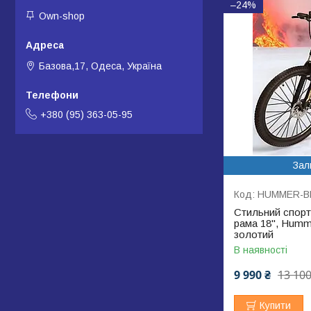
–24%
Own-shop
Базова,17, Одеса, Україна
+380 (95) 363-05-95
Зал
HUMMER-BL
Стильний спорт
рама 18", Humm
золотий
В наявності
9 990 ₴
13 100
Купити