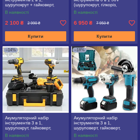
шурупокрут + гайковерт,
(шурупокрут, гілкоріз,
36V/5.0Ah
болгарка, перфоратор,
В наявності
В наявності
гайковерт, циркулярна пила)
2 100
6 950
₴
₴
2 990 ₴
7 950 ₴
Купити
Купити
–14%
–18%
Акумуляторний набір
Акумуляторний набір
інструментів 3 в 1,
інструментів 3 в 1,
шурупокрут, гайковерт,
шуруповерт, гайковерт,
болгарка (36V/6.0Ah)
болгарка 36V/6.0Ah
В наявності
В наявності