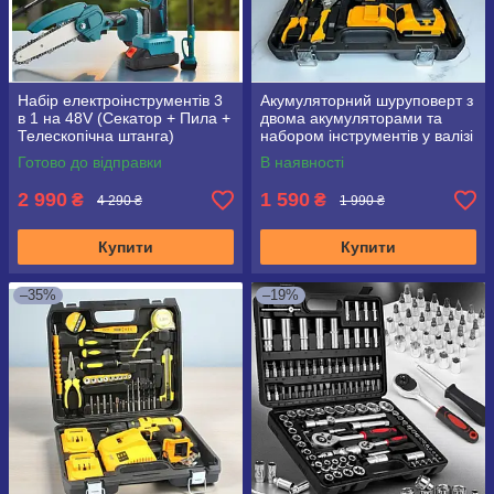
Набір електроінструментів 3
Акумуляторний шуруповерт з
в 1 на 48V (Секатор + Пила +
двома акумуляторами та
Телескопічна штанга)
набором інструментів у валізі
Готово до відправки
В наявності
2 990
1 590
₴
₴
4 290 ₴
1 990 ₴
Купити
Купити
–35%
–19%