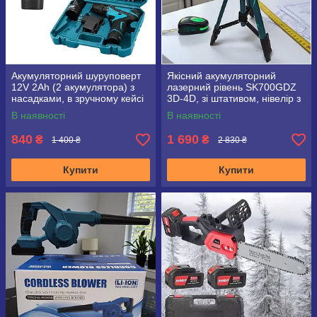
Акумуляторний шуруповерт
Якісний акумуляторний
12V 2Ah (2 акумулятора) з
лазерний рівень SK700GDZ
насадками, в зручному кейсі
3D-4D, зі штативом, нівелір з
16 променями
В наявності
В наявності
840
1 690
₴
₴
1 400 ₴
2 830 ₴
Купити
Купити