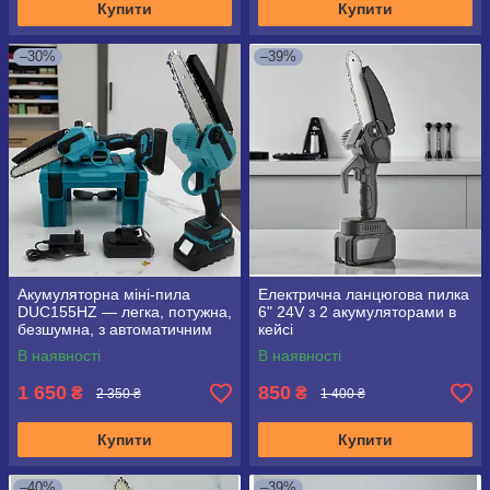
Купити
Купити
–30%
–39%
Акумуляторна міні-пила
Електрична ланцюгова пилка
DUC155НZ — легка, потужна,
6" 24V з 2 акумуляторами в
безшумна, з автоматичним
кейсі
мастилом та двома АКБ
В наявності
В наявності
1 650
850
₴
₴
2 350 ₴
1 400 ₴
Купити
Купити
–40%
–39%