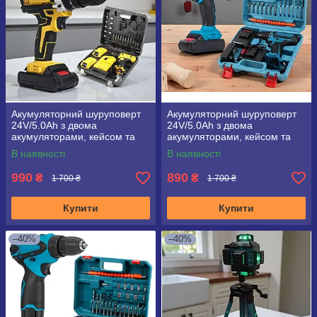
Акумуляторний шуруповерт
Акумуляторний шуруповерт
24V/5.0Ah з двома
24V/5.0Ah з двома
акумуляторами, кейсом та
акумуляторами, кейсом та
насадками
насадками
В наявності
В наявності
990
890
₴
₴
1 700 ₴
1 700 ₴
Купити
Купити
–40%
–40%