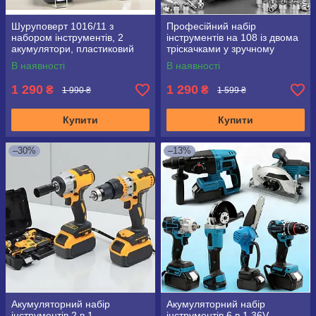
Шуруповерт 1016/11 з
Професійний набір
набором інструментів, 2
інструментів на 108 із двома
акумулятори, пластиковий
тріскачками у зручному
кейс
пластиковому кейсі
В наявності
В наявності
1 290
1 290
₴
₴
1 990 ₴
1 599 ₴
Купити
Купити
–30%
–13%
Акумуляторний набір
Акумуляторний набір
інструментів 2 в 1,
інструментів 6 в 1 36V