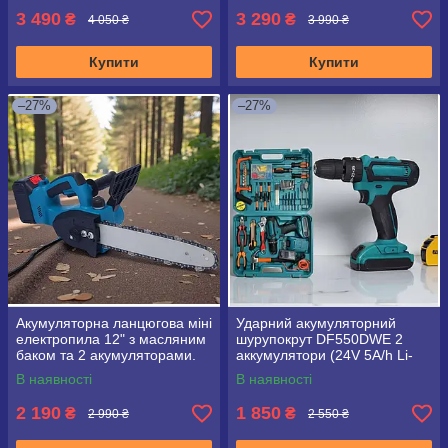
3 490
3 290
₴
₴
4 050 ₴
3 990 ₴
Купити
Купити
–27%
–27%
Акумуляторна ланцюгова міні
Ударний акумуляторний
електропила 12" з масляним
шурупокрут DF550DWE 2
баком та 2 акумуляторами.
аккумулятори (24V 5A/h Li-
Гілкоріз для догляду за
Ion) з великим набором
В наявності
В наявності
садом
інструментів
2 190
1 850
₴
₴
2 990 ₴
2 550 ₴