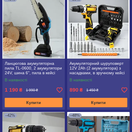
Ланцюгова акумуляторна
Акумуляторний шуруповерт
пила TL-0600, 2 акумулятори
12V 2Ah (2 акумулятора) з
24V, шина 6", пила в кейсі
насадками, в зручному кейсі
В наявності
В наявності
1 190
890
₴
₴
1 990 ₴
1 450 ₴
Купити
Купити
–42%
–48%