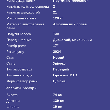
Конструкція вилки
Пружинно-recreation
Кількість коліс велосипеда
2
Кількість швидкостей
21
Максимальна вага
120 кг
Матеріал виготовлення
Алюмінієвий сплав
рами
Надувні колеса
Так
Передні гальма
Дисковий, механічний
Розмір рами
17"
Рік випуску
2024
Стан
Новий
Стать
Унісекс
Тип амортизації
Передній
Тип велосипеда
Гірський MTB
Форм фактор рами
Цілісна
Габаритні розміри
Висота
74 см
Довжина
139 см
Ширина
19 см