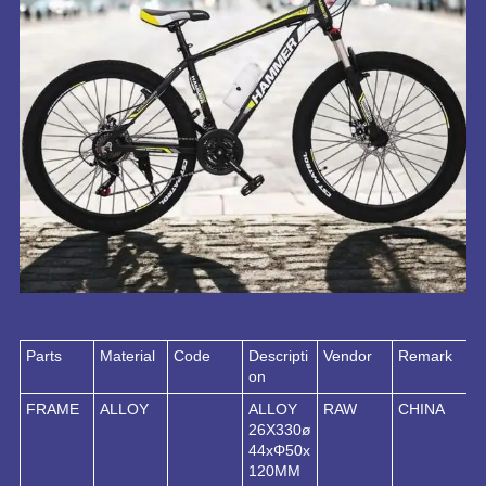
Parts
Material
Code
Descripti
Vendor
Remark
on
FRAME
ALLOY
ALLOY
RAW
CHINA
26X330ø
44xΦ50x
120MM