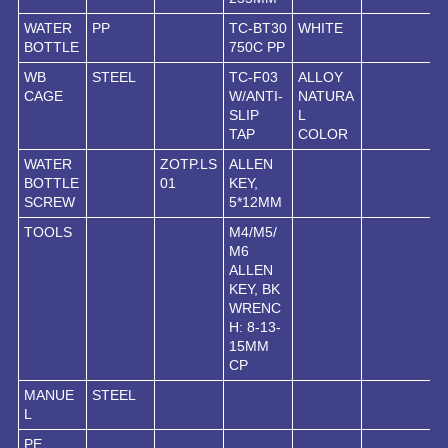
WATER
PP
TC-BT30
WHITE
BOTTLE
750C PP
WB
STEEL
TC-F03
ALLOY
CAGE
W/ANTI-
NATURA
SLIP
L
TAP
COLOR
WATER
ZOTP.LS
ALLEN
BOTTLE
01
KEY,
SCREW
5*12MM
TOOLS
M4/M5/
M6
ALLEN
KEY, BK
WRENC
H: 8-13-
15MM
CP
MANUE
STEEL
L
PE