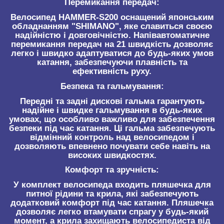
Перемикання передач:
Велосипед HAMMER-S200 оснащений японським
обладнанням "SHIMANO", яке славиться своєю
надійністю і довговічністю. Напівавтоматичне
перемикання передач на 21 швидкість дозволяє
легко і швидко адаптуватися до будь-яких умов
катання, забезпечуючи плавність та
ефективність руху.
Безпека та гальмування:
Передні та задні дискові гальма гарантують
надійне і швидке гальмування в будь-яких
умовах, що особливо важливо для забезпечення
безпеки під час катання. Ці гальма забезпечують
відмінний контроль над велосипедом і
дозволяють впевнено почувати себе навіть на
високих швидкостях.
Комфорт та зручність:
У комплект велосипеда входить пляшечка для
питної рідини та крила, які забезпечують
додатковий комфорт під час катання. Пляшечка
дозволяє легко втамувати спрагу у будь-який
момент, а крила захищають велосипедиста від