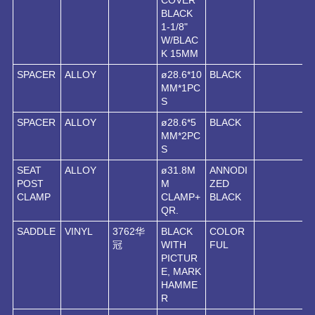
BLACK
1-1/8"
W/BLAC
K 15MM
SPACER
ALLOY
ø28.6*10
BLACK
MM*1PC
S
SPACER
ALLOY
ø28.6*5
BLACK
MM*2PC
S
SEAT
ALLOY
ø31.8M
ANNODI
POST
M
ZED
CLAMP
CLAMP+
BLACK
QR.
SADDLE
VINYL
3762华
BLACK
COLOR
冠
WITH
FUL
PICTUR
E, MARK
HAMME
R