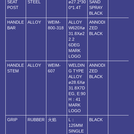
SEAT
STEEL
ø27.2*30
SAND
POST
0*1.4T
SPRAY
BLACK
HANDLE
ALLOY
WEIM-
ALLOY
ANNODI
BAR
800-318
W620Xø
ZED
31.8Xø2
BLACK
2.2
6DEG
MARK
LOGO
HANDLE
ALLOY
WEIM-
WELDIN
ANNODI
STEM
607
G TYPE
ZED
ALLOY
BLACK
ø28.6Xø
31.8X7D
EG, E:90
H：41
MARK
LOGO
GRIP
RUBBER
火焰
L：
BLACK
125MM
SINGLE