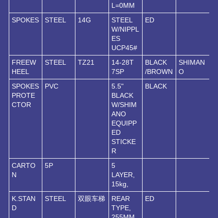
L=0MM
SPOKES
STEEL
14G
STEEL
ED
W/NIPPL
ES
UCP45#
FREEW
STEEL
TZ21
14-28T
BLACK
SHIMAN
HEEL
7SP
/BROWN
O
SPOKES
PVC
5.5"
BLACK
PROTE
BLACK
CTOR
W/SHIM
ANO
EQUIPP
ED
STICKE
R
CARTO
5P
5
N
LAYER,
15kg,
K.STAN
STEEL
双眼车梯
REAR
ED
D
TYPE,
255MM