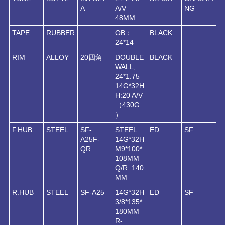
A
A/V
NG
48MM
TAPE
RUBBER
OB：
BLACK
24*14
RIM
ALLOY
20四角
DOUBLE
BLACK
WALL,
24*1.75
14G*32H
H:20 A/V
（430G
）
F.HUB
STEEL
SF-
STEEL
ED
SF
A25F-
14G*32H
QR
M9*100*
108MM
Q/R.:140
MM
R.HUB
STEEL
SF-A25
14G*32H
ED
SF
3/8*135*
180MM
R-