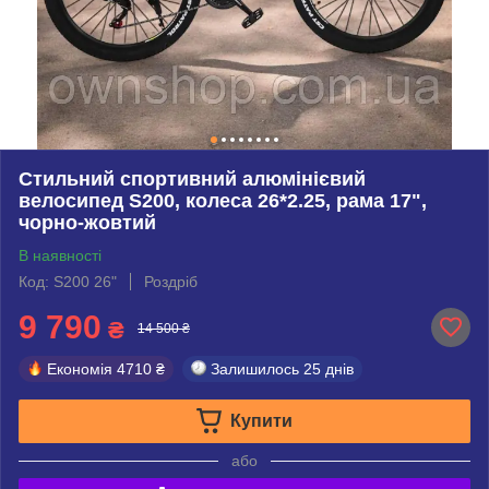
Стильний спортивний алюмінієвий
велосипед S200, колеса 26*2.25, рама 17",
чорно-жовтий
В наявності
Код: S200 26"
Роздріб
9 790
₴
14 500 ₴
Економія
4710 ₴
Залишилось
25 днів
Купити
або