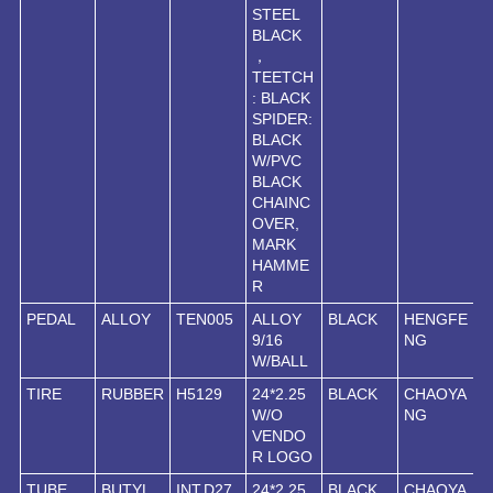
STEEL
BLACK
，
TEETCH
: BLACK
SPIDER:
BLACK
W/PVC
BLACK
CHAINC
OVER,
MARK
HAMME
R
PEDAL
ALLOY
TEN005
ALLOY
BLACK
HENGFE
9/16
NG
W/BALL
TIRE
RUBBER
H5129
24*2.25
BLACK
CHAOYA
W/O
NG
VENDO
R LOGO
TUBE
BUTYL
INT.D27
24*2.25
BLACK
CHAOYA