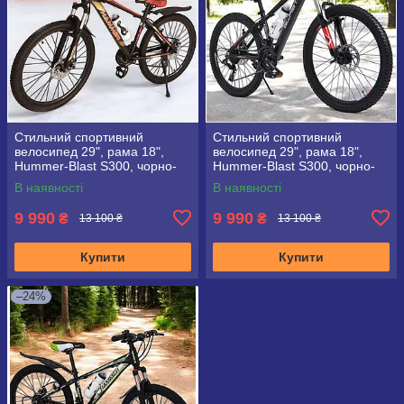
Стильний спортивний
Стильний спортивний
велосипед 29", рама 18",
велосипед 29", рама 18",
Hummer-Blast S300, чорно-
Hummer-Blast S300, чорно-
золотий
червоний
В наявності
В наявності
9 990
9 990
₴
₴
13 100 ₴
13 100 ₴
Купити
Купити
–24%