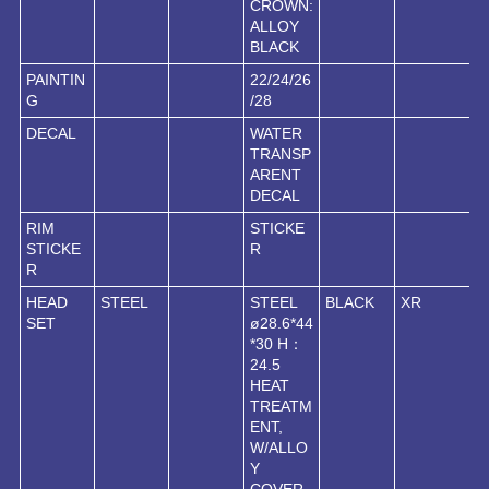
CROWN:
ALLOY
BLACK
PAINTIN
22/24/26
G
/28
DECAL
WATER
TRANSP
ARENT
DECAL
RIM
STICKE
STICKE
R
R
HEAD
STEEL
STEEL
BLACK
XR
SET
ø28.6*44
*30 H：
24.5
HEAT
TREATM
ENT,
W/ALLO
Y
COVER