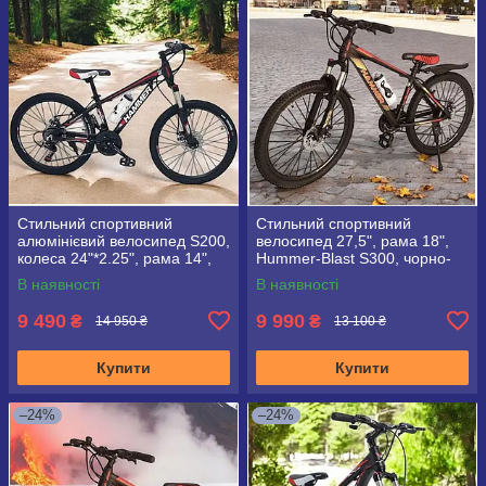
Стильний спортивний
Стильний спортивний
алюмінієвий велосипед S200,
велосипед 27,5", рама 18",
колеса 24"*2.25", рама 14",
Hummer-Blast S300, чорно-
чорно-червоний
золотий
В наявності
В наявності
9 490
9 990
₴
₴
14 950 ₴
13 100 ₴
Купити
Купити
–24%
–24%