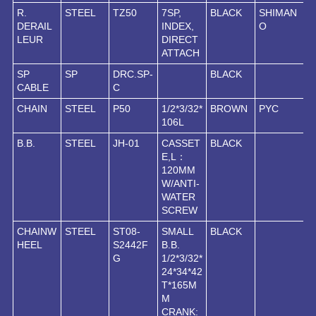
R.
STEEL
TZ50
7SP,
BLACK
SHIMAN
DERAIL
INDEX,
O
LEUR
DIRECT
ATTACH
SP
SP
DRC.SP-
BLACK
CABLE
C
CHAIN
STEEL
P50
1/2*3/32*
BROWN
PYC
106L
B.B.
STEEL
JH-01
CASSET
BLACK
E,L：
120MM
W/ANTI-
WATER
SCREW
CHAINW
STEEL
ST08-
SMALL
BLACK
HEEL
S2442F
B.B.
G
1/2*3/32*
24*34*42
T*165M
M
CRANK: