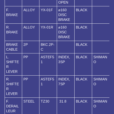
OPEN
F.
ALLOY
YX-01F
ø160
BLACK
BRAKE
DISC
BRAKE
R.
ALLOY
YX-01R
ø160
BLACK
BRAKE
DISC
BRAKE
BRAKE
2P
BKC.2P-
BLACK
CABLE
C
L.
PP
ASTEF5
INDEX,
BLACK
SHIMAN
SHIFTE
1
3SP
O
R
LEVER
R.
PP
ASTEF5
INDEX,
BLACK
SHIMAN
SHIFTE
1
7SP
O
R
LEVER
F.
STEEL
TZ30
31.8
BLACK
SHIMAN
DERAIL
O
LEUR