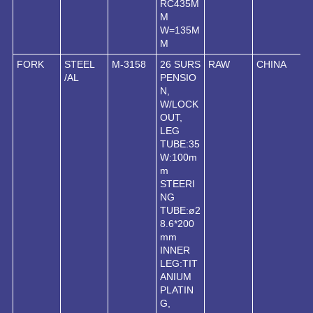
RC435M
M
W=135M
M
FORK
STEEL
M-3158
26 SURS
RAW
CHINA
/AL
PENSIO
N,
W/LOCK
OUT,
LEG
TUBE:35
W:100m
m
STEERI
NG
TUBE:ø2
8.6*200
mm
INNER
LEG:TIT
ANIUM
PLATIN
G,