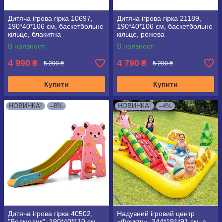
Дитяча ігрова гірка 10697,
Дитяча ігрова гірка 21189,
190*40*106 см, баскетбольне
190*40*106 см, баскетбольне
кільце, блакитна
кільце, рожева
В наявності
В наявності
4 990
4 790
₴
₴
5 200 ₴
5 200 ₴
Купити
Купити
НОВИНКА!
–8%
НОВИНКА!
–4%
Дитяча ігрова гірка 40502,
Надувний ігровий центр
"Ведмедик", 190*40*110 см,
«Фрукти», 244*191*91 см, з