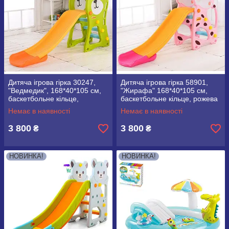
Дитяча ігрова гірка 30247,
Дитяча ігрова гірка 58901,
"Ведмедик", 168*40*105 см,
"Жирафа" 168*40*105 см,
баскетбольне кільце,
баскетбольне кільце, рожева
салатова
Немає в наявності
Немає в наявності
3 800
3 800
₴
₴
НОВИНКА!
НОВИНКА!