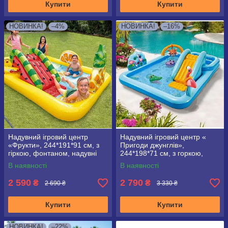
Купити
Купити
НОВИНКА!
–4%
НОВИНКА!
–16%
Надувний ігровий центр
Надувний ігровий центр «
«Фрукти», 244*191*91 см, з
Пригоди джунглів»,
гіркою, фонтаном, надувні
244*198*71 см, з горкою,
аксесуари, Intex 57158
фонтаном, Intex 57161
В наявності
В наявності
2 590
2 790
₴
₴
2 690 ₴
3 330 ₴
Купити
Купити
НОВИНКА!
–22%