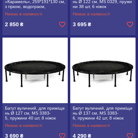
«Карамель», 259*191*130 см,
нь Ø 122 см, MS 0329, пружи
з гіркою, водограєм,
ни 38 шт, 6 ніжок
кульками, Intex 57149
Немає в наявності
Немає в наявності
2 850
3 695
₴
₴
Батут вуличний, для приміще
Батут вуличний, для приміще
нь Ø 127 см, MS 3383-
нь Ø 137 см, MS 3383-
5, пружини 40 шт, 8 ніжок
6, пружини 42 шт, 8 ніжок
Немає в наявності
Немає в наявності
3 690
4 290
₴
₴