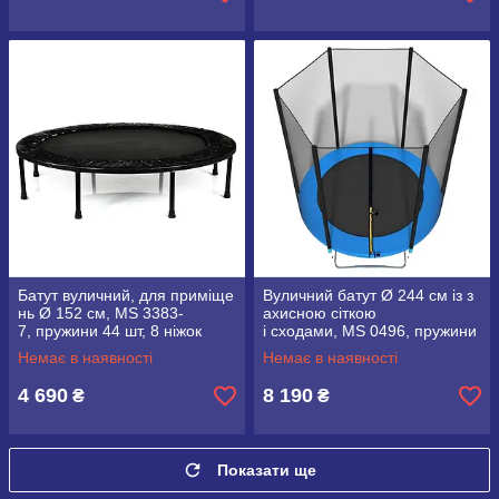
Батут вуличний, для приміще
Вуличний батут Ø 244 см із з
нь Ø 152 см, MS 3383-
ахисною сіткою
7, пружини 44 шт, 8 ніжок
і сходами, MS 0496, пружини
48 шт, опори U- образні 3 шт
Немає в наявності
Немає в наявності
4 690
8 190
₴
₴
Показати ще