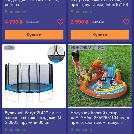
рожева
гіркою, кульками, Intex 57158
В наявності
В наявності
4 790
2 590
₴
₴
5 200 ₴
2 690 ₴
Купити
Купити
–4%
НОВИНКА!
–8%
Вуличний батут Ø 427 см із з
Надувний ігровий центр
ахисною сіткою і сходами, M
«ЛАГУНА», 265*265*104 см, з
S 0501, пружини 80 шт
гіркою, фонтаном, надувні
пальми Bestway 53069
В наявності
В наявності