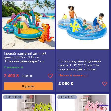
Ігровий надувний дитячий
центр 333*229*112 см
"Планета динозаврів" - з
Ігровий надувний дитячий
гіркою, душем, INTEX 57135
центр 310*193*71 см "На
В наявності
морському дні" з гіркою
INTEX 56143
2 490
Немає в наявності
₴
3 190 ₴
2 590
₴
Купити
НОВИНКА!
НОВИНКА!