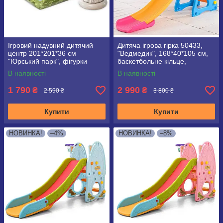
Ігровий надувний дитячий
Дитяча ігрова гірка 50433,
центр 201*201*36 см
"Ведмедик", 168*40*105 см,
"Юрський парк", фігурки
баскетбольне кільце,
динозаврів, кактуси, 56132
блакитна
В наявності
В наявності
1 790
2 990
₴
₴
2 590 ₴
3 800 ₴
Купити
Купити
НОВИНКА!
–4%
НОВИНКА!
–8%