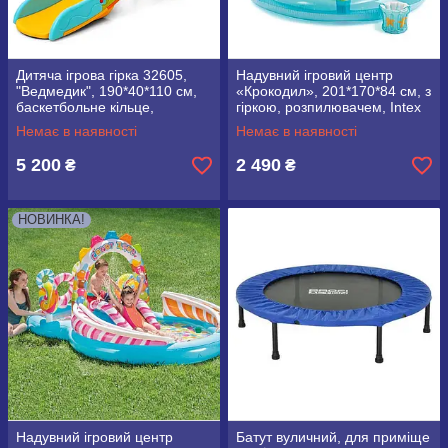
Дитяча ігрова гірка 32605,
Надувний ігровий центр
"Ведмедик", 190*40*110 см,
«Крокодил», 201*170*84 см, з
баскетбольне кільце,
гіркою, розпилювачем, Intex
блакитна
57165
Немає в наявності
Немає в наявності
5 200
2 490
₴
₴
НОВИНКА!
Надувний ігровий центр
Батут вуличний, для приміще