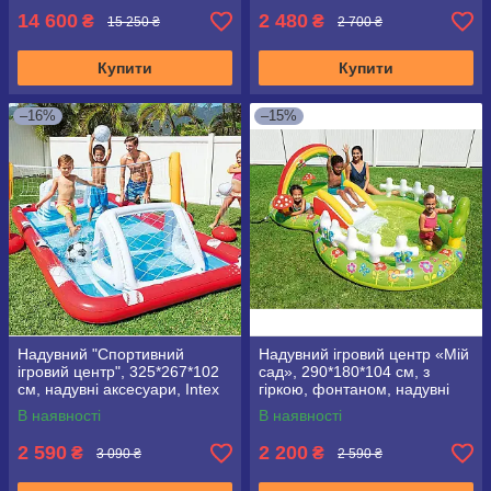
14 600
2 480
₴
₴
15 250 ₴
2 700 ₴
Купити
Купити
–16%
–15%
Надувний "Спортивний
Надувний ігровий центр «Мій
ігровий центр", 325*267*102
сад», 290*180*104 см, з
см, надувні аксесуари, Intex
гіркою, фонтаном, надувні
57147, обсяг 470 л
аксесуари, Intex 57154
В наявності
В наявності
2 590
2 200
₴
₴
3 090 ₴
2 590 ₴