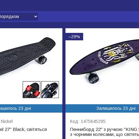
–29%
ишилось 23 дні
Залишилось 23 дні
Nickel
1475645295
l 27" Black, світяться
Пенниборд 22" з ручкою "KIN
з чорними колесами, що світят