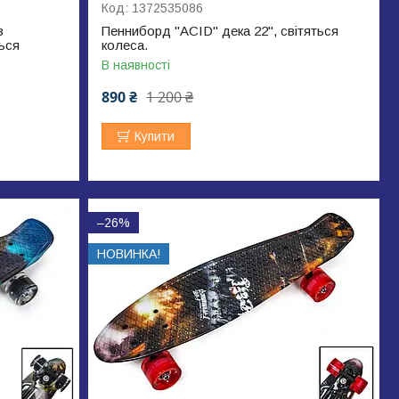
1372535086
з
Пенниборд "ACID" дека 22", світяться
ься
колеса.
В наявності
890 ₴
1 200 ₴
Купити
–26%
НОВИНКА!