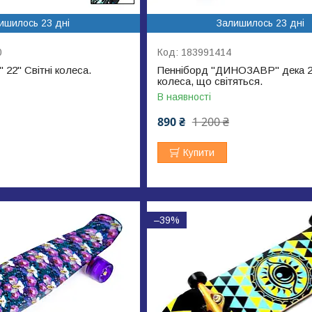
ишилось 23 дні
Залишилось 23 дні
0
183991414
 22" Світні колеса.
Пенніборд "ДИНОЗАВР" дека 2
колеса, що світяться.
В наявності
890 ₴
1 200 ₴
Купити
–39%