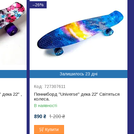
–26%
Залишилось 23 дні
727307611
дека 22" ,
Пенниборд "Universe" дека 22" Світяться
колеса.
В наявності
890 ₴
1 200 ₴
Купити