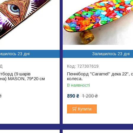
ишилось 23 дні
Залишилось 23 дні
Д
727307619
тборд (9 шарів
Пенніборд "Caramel" дека 22", с
ена) MASON, 79*20 см
колеса.
В наявності
₴
890 ₴
1 200 ₴
Купити