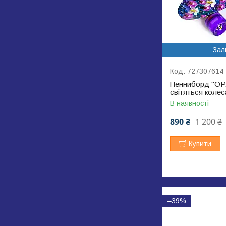
Зал
727307614
Пенниборд "ОРХ
світяться колес
В наявності
890 ₴
1 200 ₴
Купити
–39%