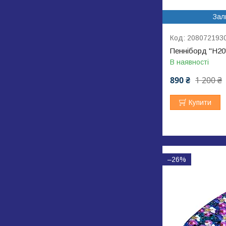
Зал
208072193
Пенніборд "H20"
В наявності
890 ₴
1 200 ₴
Купити
–26%