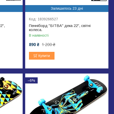
Залишилось 23 дні
1839266527
2",
Пенніборд "БІТВА" дека 22", світні
колеса.
В наявності
890 ₴
1 200 ₴
Купити
–6%