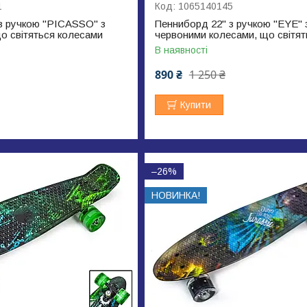
1
1065140145
з ручкою "PICASSO" з
Пенниборд 22" з ручкою "EYE" 
о світяться колесами
червоними колесами, що світят
В наявності
890 ₴
1 250 ₴
Купити
–26%
НОВИНКА!