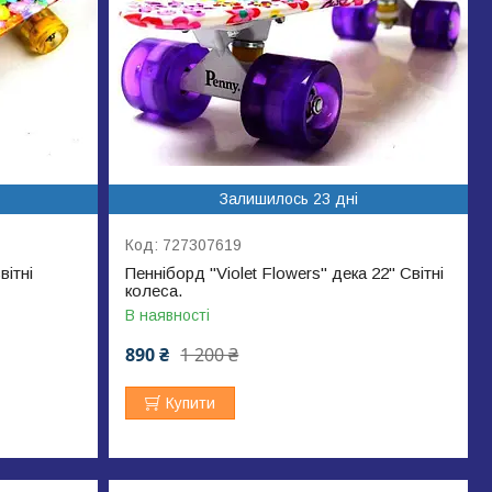
Залишилось 23 дні
727307619
вітні
Пенніборд "Violet Flowers" дека 22" Світні
колеса.
В наявності
890 ₴
1 200 ₴
Купити