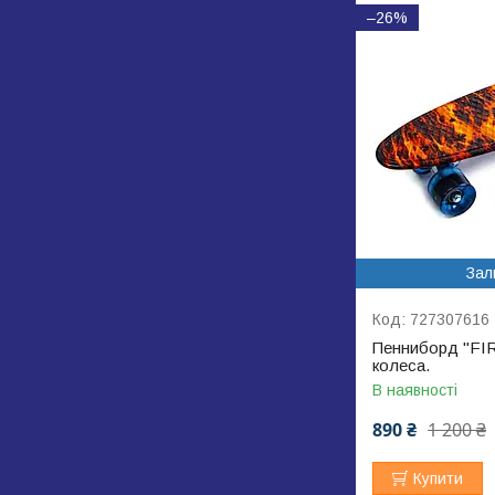
–26%
Зал
727307616
Пенниборд "FIRE
колеса.
В наявності
890 ₴
1 200 ₴
Купити