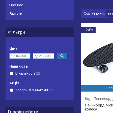
Про нас
Відгуки
–24%
Фільтри
Ціна
Наявність
В наявності
22
Акція
Зал
Товари зі знижками
22
Пенниборд 
Пенниборд Nicke
колеса
Графік роботи