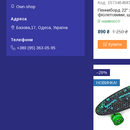
157346468
Own-shop
Пенниборд 22" 
фіолетовими, щ
В наявності
Базова,17, Одеса, Україна
890 ₴
1 250 ₴
Купити
+380 (95) 363-05-95
–26%
НОВИНКА!