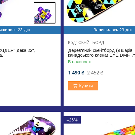
ишилось 23 дні
Залишилось 23 дні
СКЕЙТБОРД
ІДЕЯ" дека 22",
Дерев'яний скейтборд (9 шарів
а.
канадського клена) EYE DMF, 7
В наявності
1 490 ₴
2 452 ₴
Купити
–26%