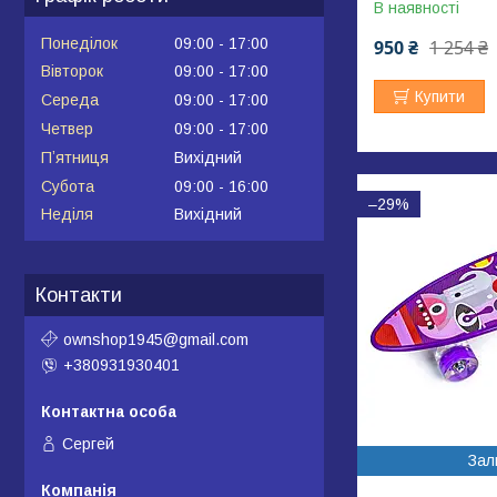
В наявності
Понеділок
09:00
17:00
950 ₴
1 254 ₴
Вівторок
09:00
17:00
Купити
Середа
09:00
17:00
Четвер
09:00
17:00
Пʼятниця
Вихідний
Субота
09:00
16:00
–29%
Неділя
Вихідний
Контакти
ownshop1945@gmail.com
+380931930401
Сергей
Зал