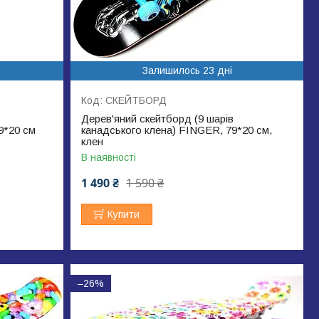
Залишилось 23 дні
СКЕЙТБОРД
Дерев'яний скейтборд (9 шарів
9*20 см
канадського клена) FINGER, 79*20 см,
клен
В наявності
1 490 ₴
1 590 ₴
Купити
–26%