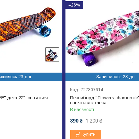
–26%
ишилось 23 дні
Залишилось 23 дні
727307614
" дека 22", світяться
Пенниборд "Flowers chamomile" 
світяться колеса.
В наявності
890 ₴
1 200 ₴
Купити