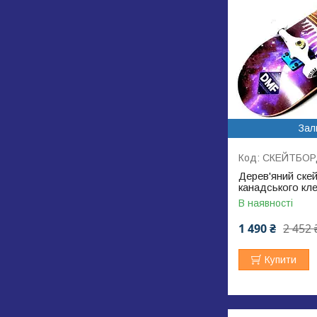
Зал
СКЕЙТБОР
Дерев'яний скей
канадського кл
В наявності
1 490 ₴
2 452 
Купити