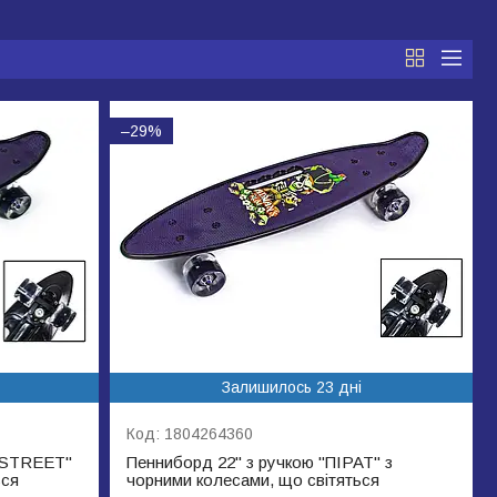
–29%
Залишилось 23 дні
1804264360
G STREET"
Пенниборд 22" з ручкою "ПІРАТ" з
ься
чорними колесами, що світяться