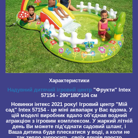
Характеристики
Надувний дитячий ігровий центр
"Фрукти" Intex
57154 - 290*180*104 см
Новинки інтекс 2021 року! Ігровий центр "Мій
сад" Intex 57154 - це міні аквапарк у Вас вдома. У
цій моделі виробник вдало об'єднав водний
атракціон з ігровим комплексом. У жаркий літній
день Ви можете під'єднати садовий шланг, і
Ваша дитина буде плескатися у воді, а коли не
так тепло запросить, своїх друзів просто