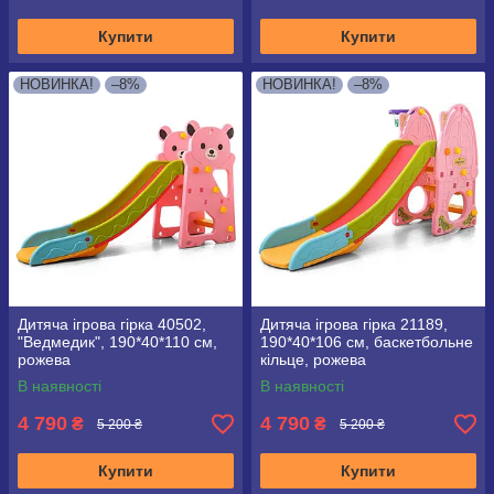
Купити
Купити
НОВИНКА!
–8%
НОВИНКА!
–8%
Дитяча ігрова гірка 40502,
Дитяча ігрова гірка 21189,
"Ведмедик", 190*40*110 см,
190*40*106 см, баскетбольне
рожева
кільце, рожева
В наявності
В наявності
4 790
4 790
₴
₴
5 200 ₴
5 200 ₴
Купити
Купити