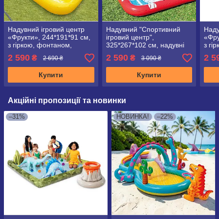
Надувний ігровий центр
Надувний "Спортивний
Наду
«Фрукти», 244*191*91 см,
ігровий центр",
«Фру
з гіркою, фонтаном,
325*267*102 см, надувні
з гі
надувні аксесуари, Intex
аксесуари, Intex 57147,
571
2 590
2 590
2 5
₴
₴
2 690 ₴
3 090 ₴
57158
обсяг 470 л
Купити
Купити
Акційні пропозиції та новинки
–31%
НОВИНКА!
–22%