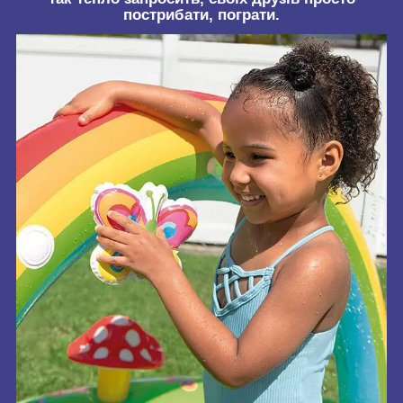
пострибати, пограти.