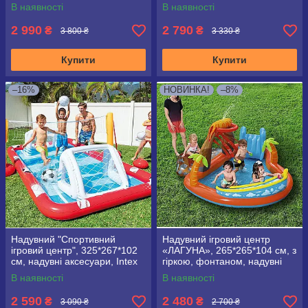
блакитна
фонтаном, Intex 57161
В наявності
В наявності
2 990
2 790
₴
₴
3 800 ₴
3 330 ₴
Купити
Купити
–16%
НОВИНКА!
–8%
Надувний "Спортивний
Надувний ігровий центр
ігровий центр", 325*267*102
«ЛАГУНА», 265*265*104 см, з
см, надувні аксесуари, Intex
гіркою, фонтаном, надувні
57147, обсяг 470 л
пальми Bestway 53069
В наявності
В наявності
2 590
2 480
₴
₴
3 090 ₴
2 700 ₴