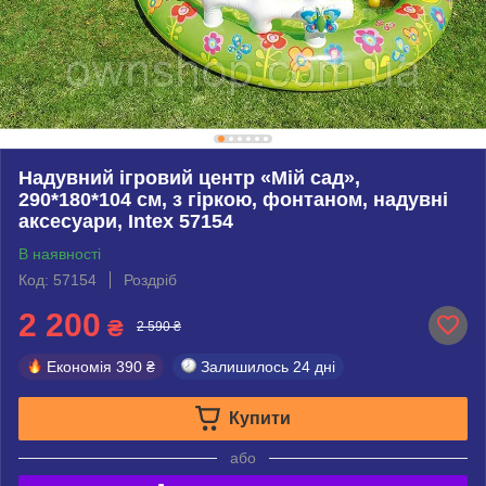
Надувний ігровий центр «Мій сад»,
290*180*104 см, з гіркою, фонтаном, надувні
аксесуари, Intex 57154
В наявності
Код: 57154
Роздріб
2 200
₴
2 590 ₴
Економія
390 ₴
Залишилось
24 дні
Купити
або