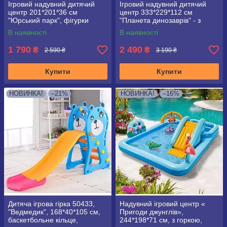
Ігровий надувний дитячий
Ігровий надувний дитячий
центр 201*201*36 см
центр 333*229*112 см
"Юрський парк", фігурки
"Планета динозаврів" - з
динозаврів, кактуси, 56132
гіркою, душем, INTEX 57135
В наявності
В наявності
1 790
2 490
₴
₴
2 590 ₴
3 190 ₴
Купити
Купити
НОВИНКА!
–21%
НОВИНКА!
–16%
Дитяча ігрова гірка 50433,
Надувний ігровий центр «
"Ведмедик", 168*40*105 см,
Пригоди джунглів»,
баскетбольне кільце,
244*198*71 см, з горкою,