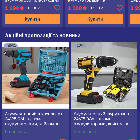
кейс
набором інструментів у
болг
1 290
1 590
3 2
₴
₴
1 990 ₴
1 990 ₴
валізі
Купити
Купити
Акційні пропозиції та новинки
–48%
–42%
Акумуляторний шуруповерт
Акумуляторний шуруповерт
24V/5.0Ah з двома
24V/5.0Ah з двома
акумуляторами, кейсом та
акумуляторами, кейсом та
насадками
насадками
В наявності
В наявності