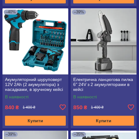
–40%
–39%
Акумуляторний шуруповерт
Електрична ланцюгова пилка
12V 2Ah (2 акумулятора) з
6" 24V з 2 акумуляторами в
насадками, в зручному кейсі
кейсі
В наявності
В наявності
840
850
₴
₴
1 400 ₴
1 400 ₴
Купити
Купити
–39%
–35%