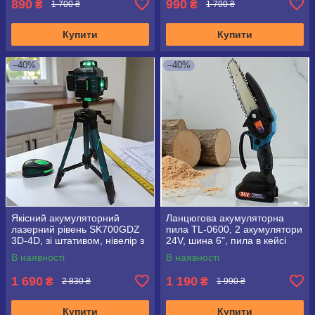
890
990
₴
₴
1 700 ₴
1 700 ₴
Купити
Купити
–40%
–40%
Якісний акумуляторний
Ланцюгова акумуляторна
лазерний рівень SK700GDZ
пила TL-0600, 2 акумулятори
3D-4D, зі штативом, нівелір з
24V, шина 6", пила в кейсі
16 променями
В наявності
В наявності
1 690
1 190
₴
₴
2 830 ₴
1 990 ₴
Купити
Купити