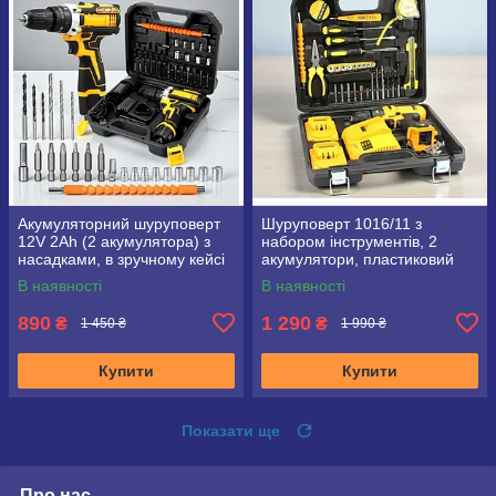
Акумуляторний шуруповерт
Шуруповерт 1016/11 з
12V 2Ah (2 акумулятора) з
набором інструментів, 2
насадками, в зручному кейсі
акумулятори, пластиковий
кейс
В наявності
В наявності
890
1 290
₴
₴
1 450 ₴
1 990 ₴
Купити
Купити
Показати ще
Про нас