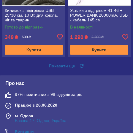
Килимок з підігрівом USB
Устілки з підігрівом 41-46 +
25*30 см, 10 Вт, для крісла,
POWER BANK 20000mA, USB
ніг та тварин
- кабель 145 см
Готово до відправки
В наявності
349
1 290
₴
₴
599 ₴
2 200 ₴
Купити
Купити
Показати ще
Про нас
97% позитивних з 98 відгуків за рік
Працює з 26.06.2020
м. Одеса
Базова,17, Одеса, Україна
Контакти