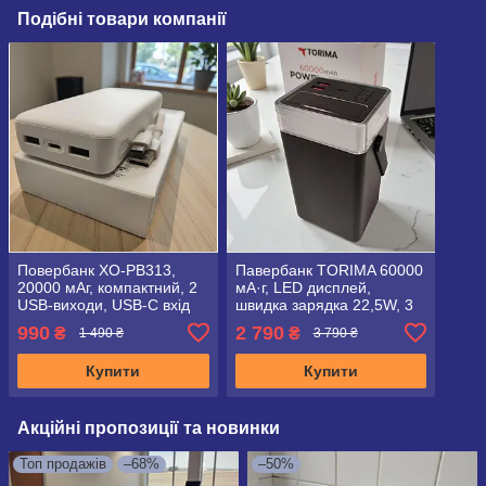
Подібні товари компанії
Повербанк XO-PB313,
Павербанк TORIMA 60000
20000 мАг, компактний, 2
мА·г, LED дисплей,
USB-виходи, USB-C вхід
швидка зарядка 22,5W, 3
виходи
990
2 790
₴
₴
1 490 ₴
3 790 ₴
Купити
Купити
Акційні пропозиції та новинки
Топ продажів
–68%
–50%