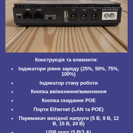
Конструкція та елементи:
Індикатори рівня заряду (25%, 50%, 75%,
100%)
Індикатор стану роботи
Кнопка ввімкнення/вимкнення
Кнопка скидання POE
Порти Ethernet (LAN та POE)
Перемикач вихідної напруги (5 В, 9 В, 12
В, 15 В, 24 В)
USB порт (5 В/3 А)