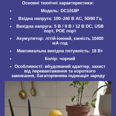
Основні технічні характеристики:
Модель
: DC1018P
Вхідна напруга
: 100–240 В AC, 50/60 Гц
Вихідна напруга
: 5 В / 9 В / 12 В DC, USB
порт, POE порт
Акумулятор
: літій-іонний, ємність 10400
мА·год
Максимальна вихідна потужність
: 18 Вт
Колір
: чорний
Особливості
: вбудований адаптер, захист
від перевантаження та короткого
замикання, багаторівнева індикація заряду