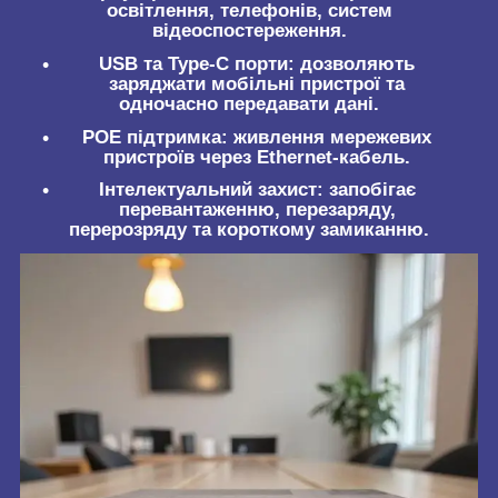
освітлення, телефонів, систем
відеоспостереження.
USB та Type-C порти
: дозволяють
заряджати мобільні пристрої та
одночасно передавати дані.
POE підтримка
: живлення мережевих
пристроїв через Ethernet-кабель.
Інтелектуальний захист
: запобігає
перевантаженню, перезаряду,
перерозряду та короткому замиканню.