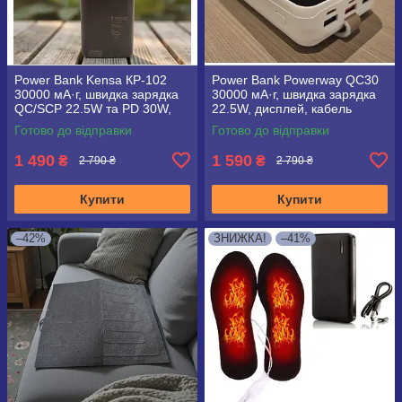
Power Bank Kensa КР‑102
Power Bank Powerway QC30
30000 мА·г, швидка зарядка
30000 мА·г, швидка зарядка
QC/SCP 22.5W та PD 30W,
22.5W, дисплей, кабель
вбудовані кабелі, LED‑ліхтар,
Type‑C
Готово до відправки
Готово до відправки
дисплей
1 490
1 590
₴
₴
2 790 ₴
2 790 ₴
Купити
Купити
–42%
ЗНИЖКА!
–41%