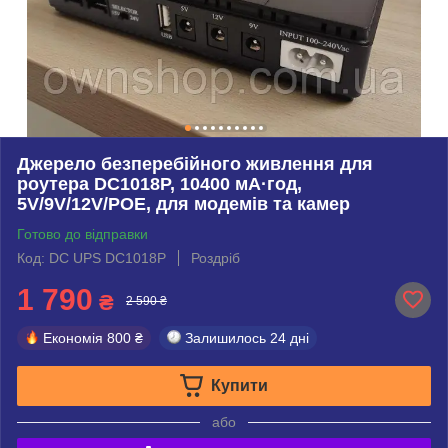
Джерело безперебійного живлення для
роутера DC1018P, 10400 мА·год,
5V/9V/12V/POE, для модемів та камер
Готово до відправки
Код: DC UPS DC1018P
Роздріб
1 790
₴
2 590 ₴
Економія
800 ₴
Залишилось
24 дні
Купити
або