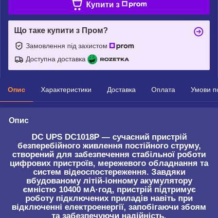
Купити з
Що таке купити з Пром?
Замовлення під захистом
Доступна доставка
Опис
Характеристики
Доставка
Оплата
Умови п
Опис
DC UPS DC1018P
— сучасний пристрій
безперебійного живлення постійного струму,
створений для забезпечення стабільної роботи
цифрових пристроїв, мережевого обладнання та
систем відеоспостереження. Завдяки
вбудованому літій-іонному акумулятору
ємністю
10400 мА·год
, пристрій підтримує
роботу підключених приладів навіть при
відключенні електроенергії, запобігаючи збоям
та забезпечуючи надійність.