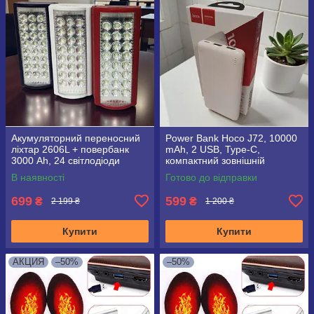
Акумуляторний переносний
Power Bank Hoco J72, 10000
ліхтар 2606L + повербанк
mAh, 2 USB, Type-C,
3000 Ah, 24 світлодіоди
компактний зовнішній
акумулятор зі світлодіодним
В наявності
Готово до відправки
індикатором
699
599
₴
₴
2 199 ₴
1 200 ₴
Купити
Купити
АКЦИЯ
–50%
–50%