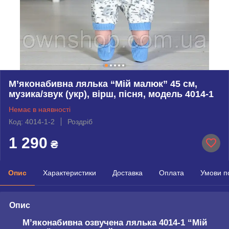
М’яконабивна лялька “Мій малюк” 45 см,
музика/звук (укр), вірш, пісня, модель 4014-1
Немає в наявності
Код: 4014-1-2
Роздріб
1 290
₴
Опис
Характеристики
Доставка
Оплата
Умови п
Опис
М’яконабивна озвучена лялька 4014-1
“Мій