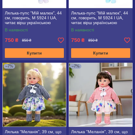
Лялька-пупс "Мій малюк", 44
Лялька-пупс "Мій малюк", 44
см, говорить, M 5924 I UA,
см, говорить, M 5924 I UA,
читає вірш українською
читає вірш українською
мовою
мовою
В наявності
В наявності
750
750
₴
₴
850 ₴
850 ₴
Купити
Купити
–7%
–7%
Лялька "Меланія", 39 см, що
Лялька "Меланія", 39 см, що