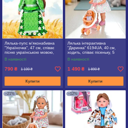
Лялька-пупс м'яконабивна
Лялька інтерактивна
"Україночка", 47 см, співає
"Даринка" 6194UA, 40 см,
пісню українською мовою,
ходить, співає пісеньку, 5
5079 I UA
функцій
В наявності
В наявності
790
1 490
₴
₴
1 100 ₴
1 890 ₴
Купити
Купити
–21%
–12%