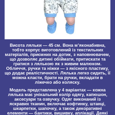
Висота ляльки — 45 см. Вона м’яконабивна,
тобто корпус виготовлений із текстильних
матеріалів, приємних на дотик, з наповнювачем,
що дозволяє дитині обіймати, притискати та
гратися з лялькою як з живим малюком.
Обличчя, ручки та ніжки — з якісного пластику,
що додає реалістичності. Лялька легко сидить, її
можна класти, брати на ручки, вкладати в
ліжечко або коляску.
Модель представлена у 4 варіантах — кожна
лялька має унікальний колір одягу, капюшон,
аксесуари та озвучку. Одяг виконаний із
яскравих тканин, включає кофтинку, штанці,
шкарпетки, шапочку, а також декоративні
елементи — бантики, вишивку, аплікації. Деякі