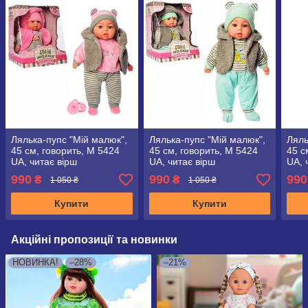
Лялька-пупс "Мій малюк",
Лялька-пупс "Мій малюк",
Ляль
45 см, говорить, M 5424
45 см, говорить, M 5424
45 с
UA, читає вірш
UA, читає вірш
UA, 
українською мовою
українською мовою
укра
990
990
990
₴
₴
1 050 ₴
1 050 ₴
Купити
Купити
Акційні пропозиції та новинки
НОВИНКА!
–28%
–21%