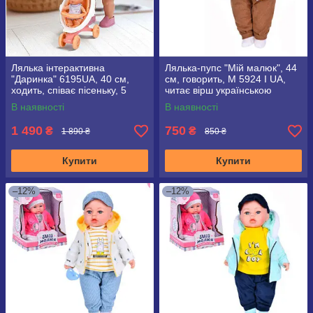
Лялька інтерактивна
Лялька-пупс "Мій малюк", 44
"Даринка" 6195UA, 40 см,
см, говорить, M 5924 I UA,
ходить, співає пісеньку, 5
читає вірш українською
функцій
мовою
В наявності
В наявності
1 490
750
₴
₴
1 890 ₴
850 ₴
Купити
Купити
–12%
–12%