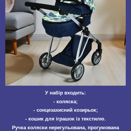
У набір входить:
- коляска;
- сонцезахисний козирьок;
- кошик для іграшок із текстилю.
Ручка коляски нерегульована, прогумована