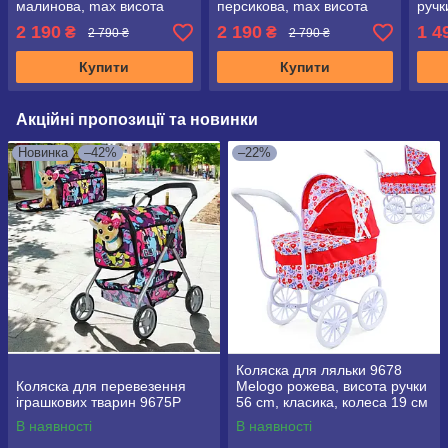
малинова, max висота
персикова, max висота
ручк
перекидної ручки 65 см
перекидної ручки 65 см
коле
2 190
2 190
1 4
₴
₴
2 790 ₴
2 790 ₴
Купити
Купити
Акційні пропозиції та новинки
Новинка
–42%
–22%
Коляска для ляльки 9678
Коляска для перевезення
Melogo рожева, висота ручки
іграшкових тварин 9675P
56 cm, класика, колеса 19 см
В наявності
В наявності