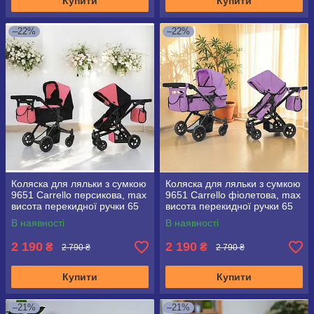
Купити
Купити
–22%
–22%
Коляска для ляльки з сумкою
Коляска для ляльки з сумкою
9651 Carrello персикова, max
9651 Carrello фіолетова, max
висота перекидної ручки 65
висота перекидної ручки 65
см
см
В наявності
В наявності
2 190
2 190
₴
₴
2 790 ₴
2 790 ₴
Купити
Купити
–21%
–21%