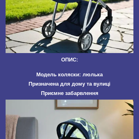
ОПИС:
Модель коляски: люлька
Призначена для дому та вулиці
Приємне забарвлення