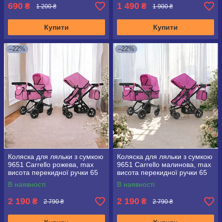
690
1 490
₴
₴
1 200 ₴
1 900 ₴
Купити
Купити
–22%
–22%
Коляска для ляльки з сумкою
Коляска для ляльки з сумкою
9651 Carrello рожева, max
9651 Carrello малинова, max
висота перекидної ручки 65
висота перекидної ручки 65
см
см
В наявності
В наявності
2 190
2 190
₴
₴
2 790 ₴
2 790 ₴