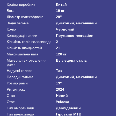
Країна виробник
Китай
Вага
19 кг
Діаметр колеса/диска
29"
Задні гальма
Дисковий, механічний
Колір
Червоний
Конструкція вилки
Пружинно-recreation
Кількість коліс велосипеда
2
Кількість швидкостей
21
Максимальна вага
120 кг
Матеріал виготовлення
Вуглецева сталь
рами
Надувні колеса
Так
Передні гальма
Дисковий, механічний
Розмір рами
19"
Рік випуску
2024
Стан
Новий
Стать
Унісекс
Тип амортизації
Двопідвісний
Тип велосипеда
Гірський MTB