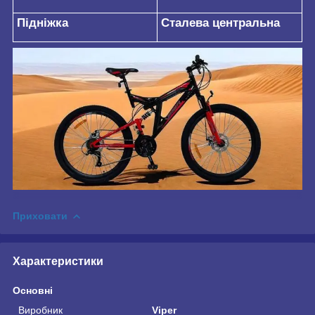
Підніжка
Сталева центральна
Приховати
Характеристики
Основні
Виробник
Viper