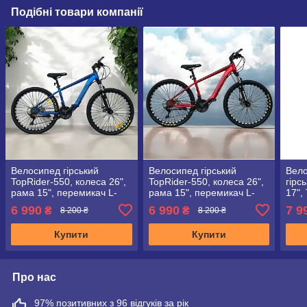
Подібні товари компанії
Велосипед гірський
Велосипед гірський
Вело
TopRider-550, колеса 26",
TopRider-550, колеса 26",
гірс
рама 15", перемикач L-
рама 15", перемикач L-
17",
TWOO", синій
TWOO", червоний
+ кр
6 990
6 990
7 9
₴
₴
8 200 ₴
8 200 ₴
Купити
Купити
Про нас
97% позитивних з 96 відгуків за рік