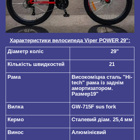
Характеристики велосипеда Viper POWER 29":
Діаметр коліс
29"
Кількість швидкостей
21
Рама
Високоміцна сталь "Hi-
tech" рама із заднім
амортизатором.
Размер19"
Вилка
GW-715F sus fork
Кермо
Сталевий діам. 25,4 мм
Винос
Алюмінієвий