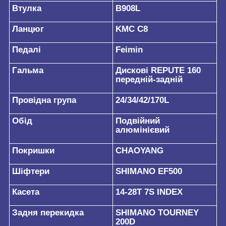
Втулка
В908L
Ланцюг
KMC C8
Педалі
Feimin
Гальма
Дискові REPUTE 160
передній-задній
Провідна група
24/34/42/170L
Обід
Подвійний
алюмінієвий
Покришки
CHAOYANG
Шіфтери
SHIMANO EF500
Касета
14-28T 7S INDEX
Задня перекидка
SHIMANO TOURNEY
200D