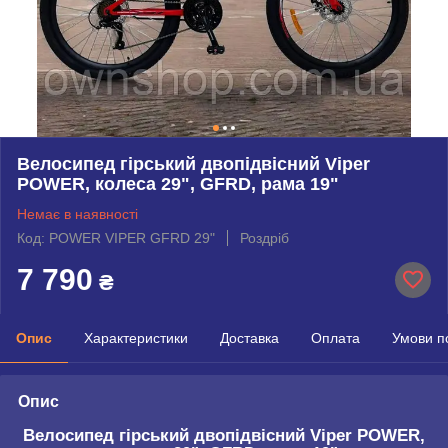
Велосипед гірський двопідвісний Viper
POWER, колеса 29", GFRD, рама 19"
Немає в наявності
Код: POWER VIPER GFRD 29"
Роздріб
7 790
₴
Опис
Характеристики
Доставка
Оплата
Умови п
Опис
Велосипед гірський двопідвісний Viper POWER,