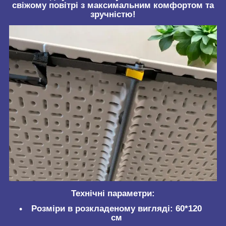
свіжому повітрі з максимальним комфортом та
зручністю!
Технічні параметри:
Розміри в розкладеному вигляді:
60*120
см