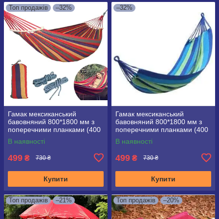
Топ продажів
–32%
–32%
Гамак мексиканський
Гамак мексиканський
бавовняний 800*1800 мм з
бавовняний 800*1800 мм з
поперечними планками (400
поперечними планками (400
мм) у чохлі
мм) у чохлі, синій
В наявності
В наявності
499
499
₴
₴
730 ₴
730 ₴
Купити
Купити
Топ продажів
–21%
Топ продажів
–20%