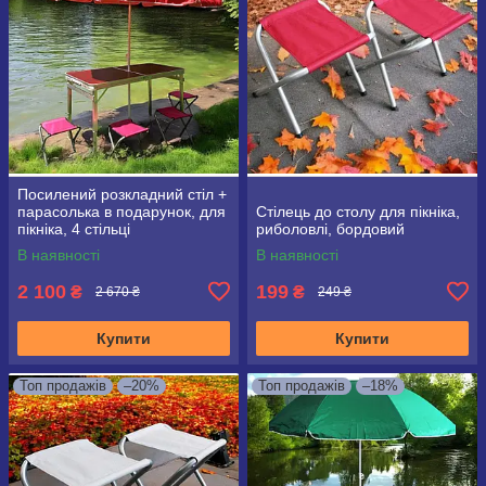
Посилений розкладний стіл +
парасолька в подарунок, для
Стілець до столу для пікніка,
пікніка, 4 стільці
риболовлі, бордовий
В наявності
В наявності
2 100
199
₴
₴
2 670 ₴
249 ₴
Купити
Купити
Топ продажів
–20%
Топ продажів
–18%