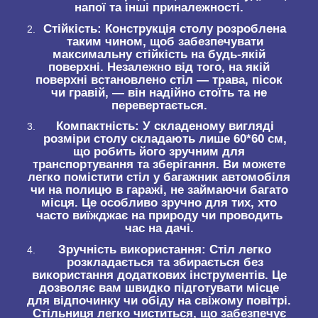
напої та інші приналежності.
Стійкість:
Конструкція столу розроблена
таким чином, щоб забезпечувати
максимальну стійкість на будь-якій
поверхні. Незалежно від того, на якій
поверхні встановлено стіл — трава, пісок
чи гравій, — він надійно стоїть та не
перевертається.
Компактність:
У складеному вигляді
розміри столу складають лише 60*60 см,
що робить його зручним для
транспортування та зберігання. Ви можете
легко помістити стіл у багажник автомобіля
чи на полицю в гаражі, не займаючи багато
місця. Це особливо зручно для тих, хто
часто виїжджає на природу чи проводить
час на дачі.
Зручність використання:
Стіл легко
розкладається та збирається без
використання додаткових інструментів. Це
дозволяє вам швидко підготувати місце
для відпочинку чи обіду на свіжому повітрі.
Стільниця легко чиститься, що забезпечує