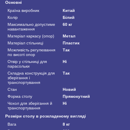
Основні
Країна виробник
Китай
Колір
Білий
Максимально допустиме
60 кг
навантаження
Матеріал каркасу (опор)
Метал
Матеріал стільниці
Пластик
Можливість регулювання
Так
по висоті опор
Отвір у стільниці для
Ні
парасольки
Складна конструкція для
Так
зберігання і
транспортування
Стан
Новий
Форма столу
Прямокутний
Чохол для зберігання й
Ні
транспортування
Розміри столу в розкладеному вигляді
Вага
8 кг