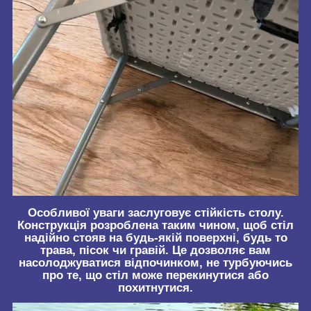
Особливої уваги заслуговує стійкість столу.
Конструкція розроблена таким чином, щоб стіл
надійно стояв на будь-якій поверхні, будь то
трава, пісок чи гравій. Це дозволяє вам
насолоджуватися відпочинком, не турбуючись
про те, що стіл може перекинутися або
похитнутися.