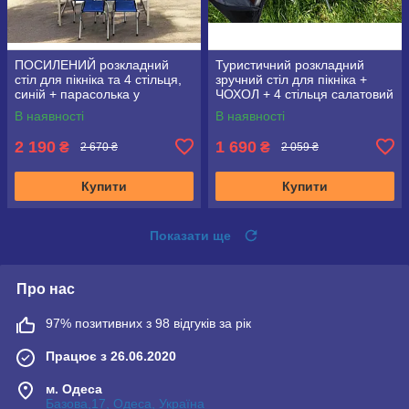
ПОСИЛЕНИЙ розкладний
Туристичний розкладний
стіл для пікніка та 4 стільця,
зручний стіл для пікніка +
синій + парасолька у
ЧОХОЛ + 4 стільця салатовий
подарунок!
В наявності
В наявності
2 190
1 690
₴
₴
2 670 ₴
2 059 ₴
Купити
Купити
Показати ще
Про нас
97% позитивних з 98 відгуків за рік
Працює з 26.06.2020
м. Одеса
Базова,17, Одеса, Україна