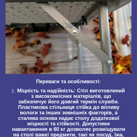
Переваги та особливості:
Міцність та надійність:
Стіл виготовлений
з високоякісних матеріалів, що
забезпечує його довгий термін служби.
Пластикова стільниця стійка до впливу
вологи та інших зовнішніх факторів, а
сталева основа надає столу додаткової
міцності та стійкості. Допустиме
навантаження в 60 кг дозволяє розміщувати
на столі важкі предмети, такі як посуд, їжа,