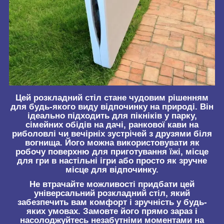
Цей розкладний стіл стане чудовим рішенням
для будь-якого виду відпочинку на природі. Він
ідеально підходить для пікніків у парку,
сімейних обідів на дачі, ранкової кави на
риболовлі чи вечірніх зустрічей з друзями біля
вогнища. Його можна використовувати як
робочу поверхню для приготування їжі, місце
для гри в настільні ігри або просто як зручне
місце для відпочинку.
Не втрачайте можливості придбати цей
універсальний розкладний стіл, який
забезпечить вам комфорт і зручність у будь-
яких умовах. Замовте його прямо зараз і
насолоджуйтесь незабутніми моментами на