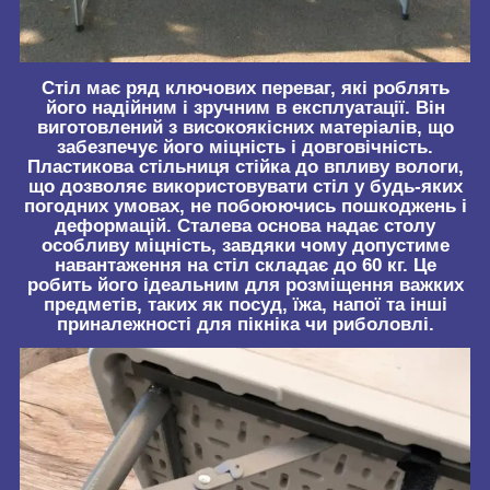
Стіл має ряд ключових переваг, які роблять
його надійним і зручним в експлуатації. Він
виготовлений з високоякісних матеріалів, що
забезпечує його міцність і довговічність.
Пластикова стільниця стійка до впливу вологи,
що дозволяє використовувати стіл у будь-яких
погодних умовах, не побоюючись пошкоджень і
деформацій. Сталева основа надає столу
особливу міцність, завдяки чому допустиме
навантаження на стіл складає до 60 кг. Це
робить його ідеальним для розміщення важких
предметів, таких як посуд, їжа, напої та інші
приналежності для пікніка чи риболовлі.