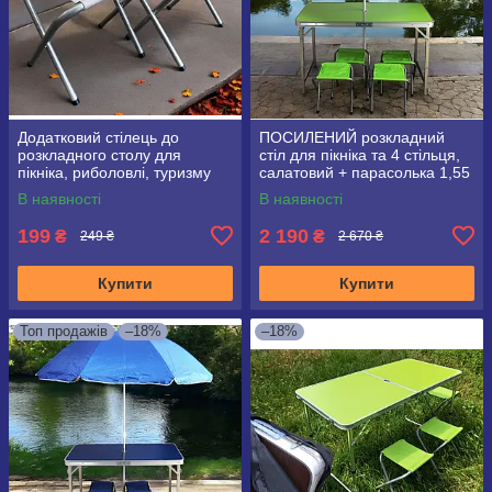
Додатковий стілець до
ПОСИЛЕНИЙ розкладний
розкладного столу для
стіл для пікніка та 4 стільця,
пікніка, риболовлі, туризму
салатовий + парасолька 1,55
м у подарунок!
В наявності
В наявності
199
2 190
₴
₴
249 ₴
2 670 ₴
Купити
Купити
Топ продажів
–18%
–18%