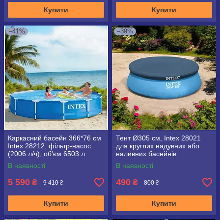
Купити
Купити
–41%
–39%
Каркасний басейн 366*76 см
Тент Ø305 см, Intex 28021
Intex 28212, фільтр-насос
для круглих надувних або
(2006 л/ч), об'єм 6503 л
наливних басейнів
В наявності
В наявності
5 590
490
₴
₴
9 410 ₴
800 ₴
Купити
Купити