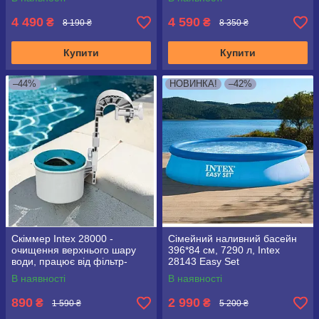
4 490
4 590
₴
₴
8 190 ₴
8 350 ₴
Купити
Купити
–44%
НОВИНКА!
–42%
Скіммер Intex 28000 -
Сімейний наливний басейн
очищення верхнього шару
396*84 см, 7290 л, Intex
води, працює від фільтр-
28143 Easy Set
насоса 3785 л/год і вище,
В наявності
В наявності
довжина шланга 0.8 м
890
2 990
₴
₴
1 590 ₴
5 200 ₴