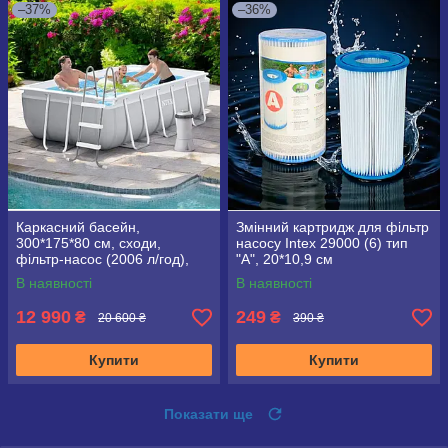
–37%
–36%
Каркасний басейн,
Змінний картридж для фільтр
300*175*80 см, сходи,
насосу Intex 29000 (6) тип
фільтр-насос (2006 л/год),
"А", 20*10,9 см
Intex 26784
В наявності
В наявності
12 990
249
₴
₴
20 600 ₴
390 ₴
Купити
Купити
Показати ще