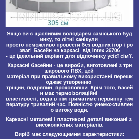
Якщо ви є щасливим володарем заміського буд
инку, то літні канікули
просто неможливо провести без водних ігор і ро
зваг! Басейн на каркасі від Intex 26706
- це ідеальний варіант для відпочинку усієї сім'ї.
Каркасні басейни - це вироби, виготовлені з три
шарового ПВХ, цей
матеріал при правильному використанні перешк
оджає утворенню
тріщин, подряпин, проколовши. Крім того, басей
н має термоізоляційні
властивості, вода в нім триматиме первинну тем
пературу тривалий час. Повністю унеможливлен
о витоку води.
Каркасні металеві і пластикові деталі виконані з
високоякісних матеріалів.
Виріб має следующимим характеристики: