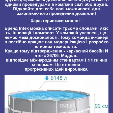
одними процедурами в компанії сім'ї або друзів.
Відкрийте для себе нові можливості для
захоплюючого проведення дозвілля!
Характеристики моделі :
Бренд Intex можна описати трьома словами: якіс
ть, інновації і комфорт. У компанії упевнені, що
немає межі досконалості. Тому команда інженері
в постійно працює над модернізацією і розробко
ю нових технологій.
Краще тому підтвердження - каркасний басейн И
нтекс 26706. Модель
відповідає міжнародним стандартам і гігієнічни
м нормам. Це втілення
прогресивних ідей виробника.