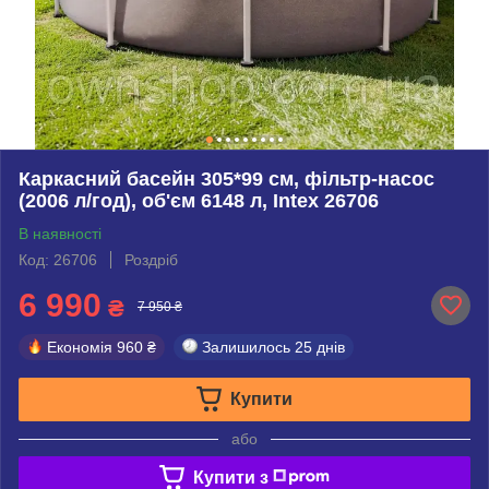
Каркасний басейн 305*99 см, фільтр-насос
(2006 л/год), об'єм 6148 л, Intex 26706
В наявності
Код: 26706
Роздріб
6 990
₴
7 950 ₴
Економія
960 ₴
Залишилось
25 днів
Купити
або
Купити з