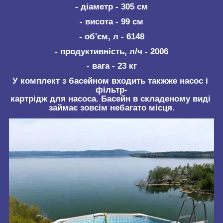
- діаметр - 305 см
- висота - 99 см
- об'єм, л - 6148
- продуктивність, л/ч - 2006
- вага - 23 кг
У комплект з басейном входить такжже насос і
фільтр-
картрідж для насоса. Басейн в складеному виді
займає зовсім небагато місця.