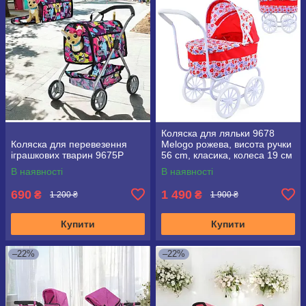
Коляска для ляльки 9678
Коляска для перевезення
Melogo рожева, висота ручки
іграшкових тварин 9675P
56 cm, класика, колеса 19 см
В наявності
В наявності
690
1 490
₴
₴
1 200 ₴
1 900 ₴
Купити
Купити
–22%
–22%