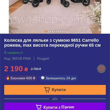
Коляска для ляльки з сумкою 9651 Carrello
рожева, max висота перекидної ручки 65 см
В наявності
Код: 9651B PINK
Роздріб
2 190
₴
2 790 ₴
Економія
600 ₴
Залишилось
24 дні
Купити
або
Купити з