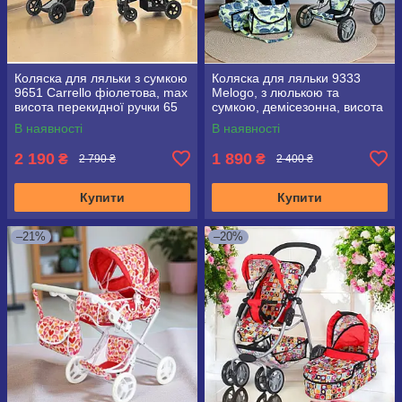
Коляска для ляльки з сумкою
Коляска для ляльки 9333
9651 Carrello фіолетова, max
Melogo, з люлькою та
висота перекидної ручки 65
сумкою, демісезонна, висота
см
ручки 71 см
В наявності
В наявності
2 190
1 890
₴
₴
2 790 ₴
2 400 ₴
Купити
Купити
–21%
–20%