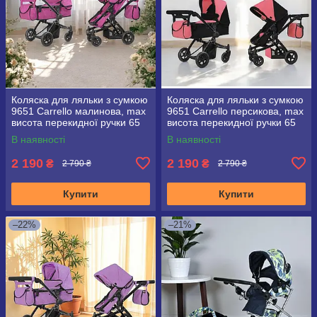
Коляска для ляльки з сумкою
Коляска для ляльки з сумкою
9651 Carrello малинова, max
9651 Carrello персикова, max
висота перекидної ручки 65
висота перекидної ручки 65
см
см
В наявності
В наявності
2 190
2 190
₴
₴
2 790 ₴
2 790 ₴
Купити
Купити
–22%
–21%