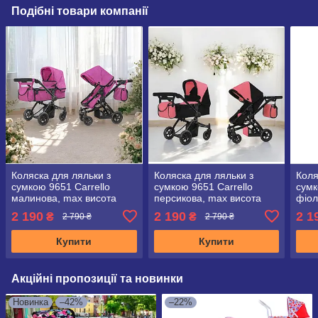
Подібні товари компанії
Коляска для ляльки з
Коляска для ляльки з
Коля
сумкою 9651 Carrello
сумкою 9651 Carrello
сумк
малинова, max висота
персикова, max висота
фіол
перекидної ручки 65 см
перекидної ручки 65 см
пере
2 190
2 190
2 1
₴
₴
2 790 ₴
2 790 ₴
Купити
Купити
Акційні пропозиції та новинки
Новинка
–42%
–22%