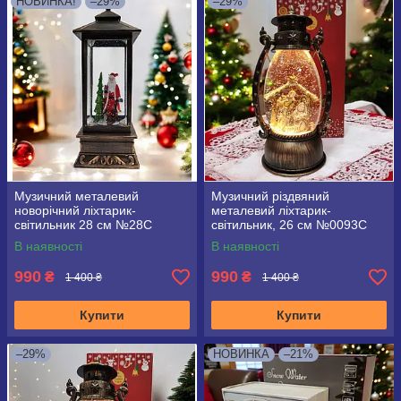
НОВИНКА!
–29%
–29%
Музичний металевий
Музичний різдвяний
новорічний ліхтарик-
металевий ліхтарик-
світильник 28 см №28C
світильник, 26 см №0093С
В наявності
В наявності
990
990
₴
₴
1 400 ₴
1 400 ₴
Купити
Купити
–29%
НОВИНКА
–21%