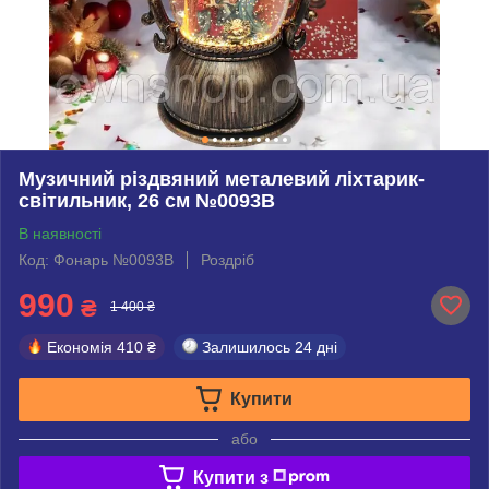
Музичний різдвяний металевий ліхтарик-
світильник, 26 см №0093В
В наявності
Код: Фонарь №0093В
Роздріб
990
₴
1 400 ₴
Економія
410 ₴
Залишилось
24 дні
Купити
або
Купити з