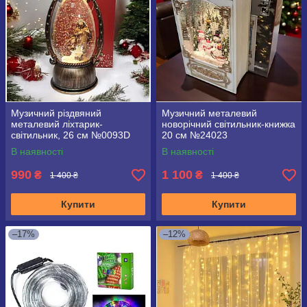
Музичний різдвяний
Музичний металевий
металевий ліхтарик-
новорічний світильник-книжка
світильник, 26 см №0093D
20 см №24023
В наявності
В наявності
990
1 100
₴
₴
1 400 ₴
1 400 ₴
Купити
Купити
–17%
–12%