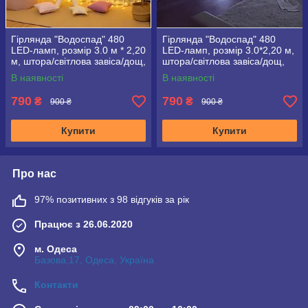
Гірлянда "Водоспад" 480
Гірлянда "Водоспад" 480
LED-ламп, розмір 3.0 м * 2,20
LED-ламп, розмір 3.0*2,20 м,
м, штора/світлова завіса/дощ,
штора/світлова завіса/дощ,
тепле світло
холодне біле світло
В наявності
В наявності
790
790
₴
₴
900 ₴
900 ₴
Купити
Купити
Про нас
97% позитивних з 98 відгуків за рік
Працює з 26.06.2020
м. Одеса
Базова,17, Одеса, Україна
Контакти