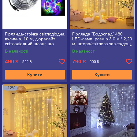
Гірлянда-стрічка світлодіодна
Гірлянда "Водоспад" 480
вулична, 10 м, дюралайт,
LED-ламп, розмір 3.0 м * 2,20
світлодіодний шланг, що
м, штора/світлова завіса/дощ,
світиться, мультиколор
тепле світло
В наявності
В наявності
490
790
₴
₴
592 ₴
900 ₴
Купити
Купити
–12%
–12%