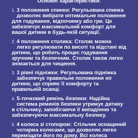
Основні характеристики:
3 положення спинки:
Регульована спинка
дозволяє вибрати оптимальне положення
для годування, відпочинку або гри. Це
забезпечує максимальний комфорт для
вашої дитини в будь-якій ситуації.
4 положення столика:
Столик можна
легко регулювати по висоті та відстані від
дитини, що робить процес годування
зручним та безпечним. Столик також легко
знімається для чищення.
3 рівні підніжки:
Регульована підніжка
забезпечує правильне положення ніг
дитини, що сприяє її комфорту та
правильній осанці.
5-точковий ремінь безпеки:
Надійна
система ременів безпеки утримує дитину
в стільчику, запобігаючи її випадінню та
забезпечуючи максимальну безпеку.
4 колеса зі стопором:
Стільчик оснащений
чотирма колесами, що дозволяє легко
переміщати його по дому. Всі колеса