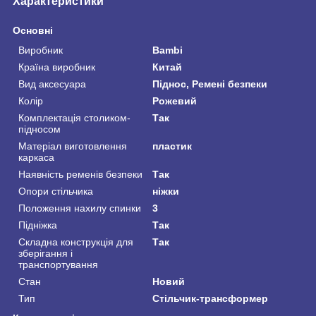
Характеристики
Основні
Виробник
Bambi
Країна виробник
Китай
Вид аксесуара
Піднос, Ремені безпеки
Колір
Рожевий
Комплектація столиком-
Так
підносом
Матеріал виготовлення
пластик
каркаса
Наявність ременів безпеки
Так
Опори стільчика
ніжки
Положення нахилу спинки
3
Підніжка
Так
Складна конструкція для
Так
зберігання і
транспортування
Стан
Новий
Тип
Стільчик-трансформер