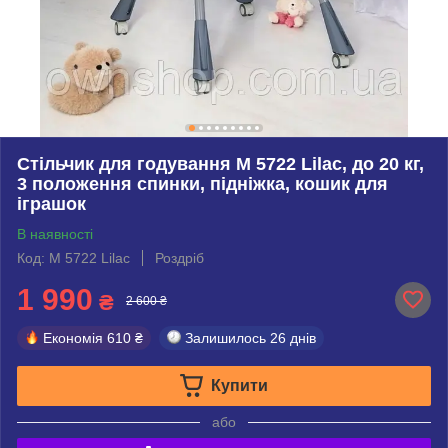
Стільчик для годування M 5722 Lilac, до 20 кг,
3 положення спинки, підніжка, кошик для
іграшок
В наявності
Код: M 5722 Lilac
Роздріб
1 990
₴
2 600 ₴
Економія
610 ₴
Залишилось
26 днів
Купити
або