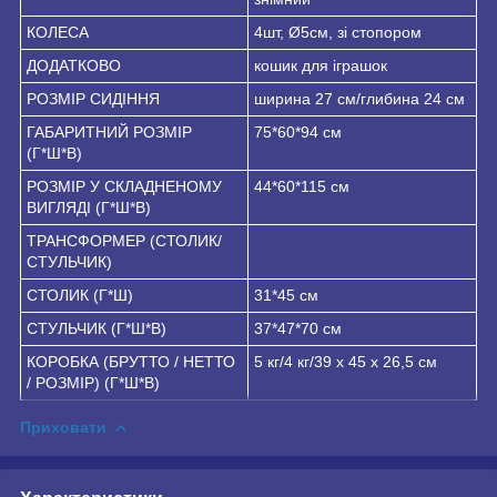
КОЛЕСА
4шт, Ø5см, зі стопором
ДОДАТКОВО
кошик для іграшок
РОЗМІР СИДІННЯ
ширина 27 см/глибина 24 см
ГАБАРИТНИЙ РОЗМІР
75*60*94 см
(Г*Ш*В)
РОЗМІР У СКЛАДНЕНОМУ
44*60*115 см
ВИГЛЯДІ (Г*Ш*В)
ТРАНСФОРМЕР (СТОЛИК/
СТУЛЬЧИК)
СТОЛИК (Г*Ш)
31*45 см
СТУЛЬЧИК (Г*Ш*В)
37*47*70 см
КОРОБКА (БРУТТО / НЕТТО
5 кг/4 кг/39 х 45 х 26,5 см
/ РОЗМІР) (Г*Ш*В)
Приховати