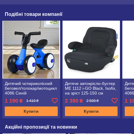
Подібні товари компанії
Дитячий чотириколісний
Дитяче автокрісло-бустер
Дитя
беговел/толокар/мотоцикл
ME 1112 i-GO Black, Isofix,
бего
4086 Синій
на зріст 125-150 см
408
1 190
2 390
1 1
₴
₴
1 410 ₴
2 500 ₴
Купити
Купити
Акційні пропозиції та новинки