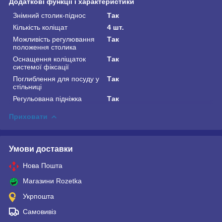
Додаткові функції і характеристики
Знімний столик-піднос
Так
Кількість коліщат
4 шт.
Можливість регулювання
Так
положення столика
Оснащення коліщаток
Так
системої фіксації
Поглиблення для посуду у
Так
стільниці
Регульована підніжка
Так
Приховати
Умови доставки
Нова Пошта
Магазини Rozetka
Укрпошта
Самовивіз