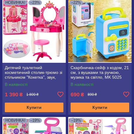
НОВИНКА!
–23%
–22%
Дитячий туалетний
Скарбничка-сейф з кодом, 21
косметичний столик-трюмо зі
см, з вушками та ручкою,
стільчиком "Кокетка", звук,
музика та світло, MK 5025
світло, фен, прикраси,
В наявності
В наявності
рожевий
1 390
690
₴
₴
1 800 ₴
890 ₴
Купити
Купити
НОВИНКА!
–19%
–19%