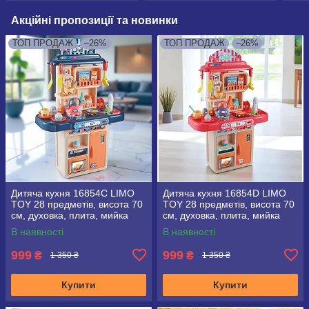
Акційні пропозиції та новинки
ТОП ПРОДАЖ
–26%
ТОП ПРОДАЖ
–26%
Дитяча кухня 16854С LIMO
Дитяча кухня 16854D LIMO
TOY 28 предметів, висота 70
TOY 28 предметів, висота 70
см, духовка, плита, мийка
см, духовка, плита, мийка
(вода)
(вода), рожева
В наявності
В наявності
999
999
₴
₴
1 350 ₴
1 350 ₴
Купити
Купити