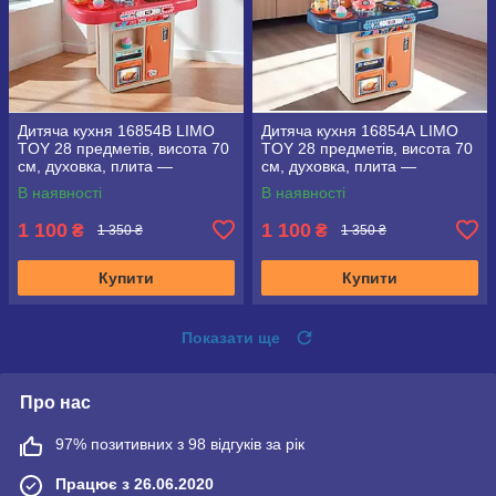
Дитяча кухня 16854В LIMO
Дитяча кухня 16854А LIMO
TOY 28 предметів, висота 70
TOY 28 предметів, висота 70
см, духовка, плита —
см, духовка, плита —
"холодна пара", мийка (вода)
"холодна пара", мийка (вода)
В наявності
В наявності
1 100
1 100
₴
₴
1 350 ₴
1 350 ₴
Купити
Купити
Показати ще
Про нас
97% позитивних з 98 відгуків за рік
Працює з 26.06.2020