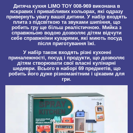
Дитяча кухня LIMO TOY 008-969 виконана в
яскравих і привабливих кольорах, які одразу
привернуть увагу вашої дитини. У набір входять
плита з підсвіткою та звуками шипіння, що
робить гру ще більш реалістичною. Мийка з
справжньою водою дозволяє дітям відчути
себе справжніми кухарями, які миють посуд
після приготування їжі.
У набір також входять різні кухонні
приналежності, посуд і продукти, що дозволяє
дітям створювати свої власні кулінарні
шедеври. Всього в наборі 69 предметів, що
робить його дуже різноманітним і цікавим для
гри.