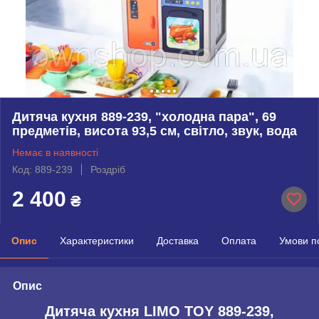
Дитяча кухня 889-239, "холодна пара", 69
предметів, висота 93,5 см, світло, звук, вода
Немає в наявності
Код: 889-239
Роздріб
2 400
₴
Опис
Характеристики
Доставка
Оплата
Умови п
Опис
Дитяча кухня LIMO TOY 889-239,