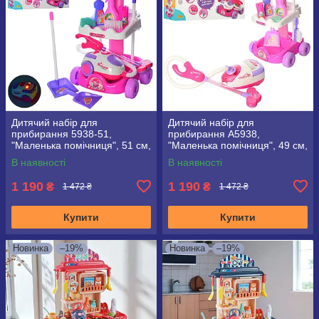
Дитячий набір для
Дитячий набір для
прибирання 5938-51,
прибирання А5938,
"Маленька помічниця", 51 см,
"Маленька помічниця", 49 см,
10 предметів, пилосос
10 предметів, пилосос
В наявності
В наявності
1 190
1 190
₴
₴
1 472 ₴
1 472 ₴
Купити
Купити
Новинка
–19%
Новинка
–19%