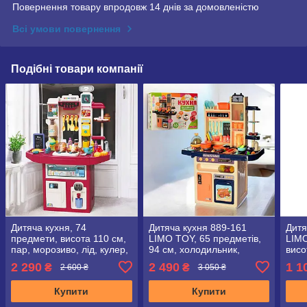
Повернення товару впродовж 14 днів за домовленістю
Всі умови повернення
Подібні товари компанії
Дитяча кухня, 74
Дитяча кухня 889-161
Дитя
предмети, висота 110 см,
LIMO TOY, 65 предметів,
LIMO
пар, морозиво, лід, кулер,
94 см, холодильник,
висо
плита, M 6011 I UA
"холодний пар", фільтр
плит
2 290
2 490
1 1
₴
₴
2 600 ₴
3 050 ₴
мийк
Купити
Купити