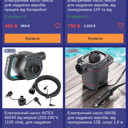
Електричний насос 66638
Електричний насос 66634
для надувних виробів,
для надувних виробів, від
працює від батарейок!
прикурювача 12V та від
мережі 220V, шнур 1,8м
В наявності
В наявності
490
790
₴
₴
866 ₴
1 232 ₴
Купити
Купити
–30%
–14%
Електричний насос INTEX
Електричний насос 66636
66644 від мережі (220-240 V,
для надувних виробів, від
1100 л/хв), для надувних
прикурювача 12В, шнур 1,8 м
виробів Intex або Bestway