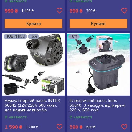
В наявності
В наявності
990
690
₴
₴
1 406 ₴
799 ₴
Купити
Купити
НОВИНКА!
–6%
–6%
Акумуляторний насос INTEX
Електричний насос Intex
66642 (12V/220V 600 л/хв),
66640, 3 насадки, від мережі
для надувних виробів
220 V, 650 л/хв
Intex/Bestway
В наявності
В наявності
1 590
590
₴
₴
1 700 ₴
630 ₴