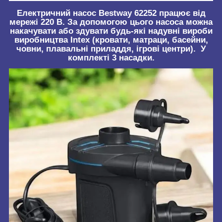
Електричний насос Bestway 62252 працює від
мережі 220 В. За допомогою цього насоса можна
накачувати або здувати будь-які надувні вироби
виробництва Intex (кровати, матраци, басейни,
човни, плавальні приладдя, ігрові центри). У
комплекті 3 насадки.