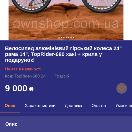
Велосипед алюмінієвий гірський колеса 24"
рама 14", TopRider-680 хакі + крила у
подарунок!
Немає в наявності
Код: TopRider-680 24"
Роздріб
9 000
₴
Опис
Характеристики
Доставка
Оплата
Умови п
Опис