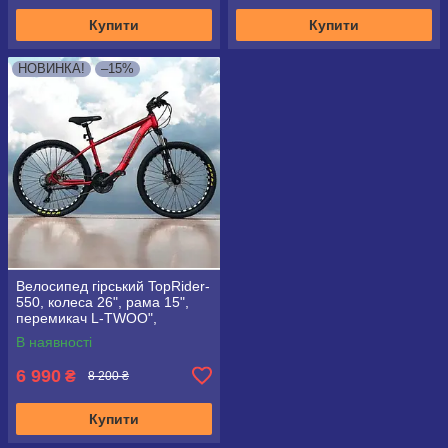
Купити
Купити
НОВИНКА!
–15%
Велосипед гірський TopRider-
550, колеса 26", рама 15",
перемикач L-TWOO",
червоний
В наявності
6 990
₴
8 200 ₴
Купити