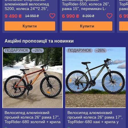
алюмінієвий велосипед
TopRider-550, колеса 26",
TopR
S200, колеса 24"*2.25",
рама 15", перемикач L-
рама
рама 14", чорно-червоний
TWOO", синій
TWO
9 490
6 990
6 9
₴
₴
14 950 ₴
8 200 ₴
Купити
Купити
Акційні пропозиції та новинки
ПОДАРУНОК
–26%
ПОДАРУНОК
–26%
Велосипед алюмінієвий
Велосипед алюмінієвий
гірський колеса 26" рама 17",
гірський колеса 26" рама 17",
TopRider-680 золотий + крила
TopRider-680 хакі + крила у
у подарунок!
подарунок!