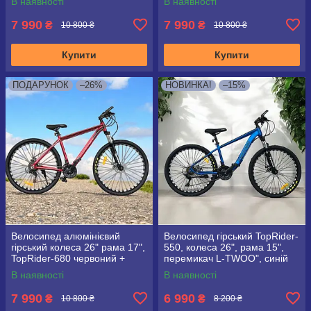
В наявності
В наявності
7 990
7 990
₴
₴
10 800 ₴
10 800 ₴
Купити
Купити
ПОДАРУНОК
–26%
НОВИНКА!
–15%
Велосипед алюмінієвий
Велосипед гірський TopRider-
гірський колеса 26" рама 17",
550, колеса 26", рама 15",
TopRider-680 червоний +
перемикач L-TWOO", синій
крила у подарунок!
В наявності
В наявності
7 990
6 990
₴
₴
10 800 ₴
8 200 ₴