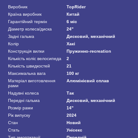
Виробник
TopRider
Країна виробник
Китай
Гарантійний термін
6 міс
Діаметр колеса/диска
24"
Задні гальма
Дисковий, механічний
Колір
Хакі
Конструкція вилки
Пружинно-recreation
Кількість коліс велосипеда
2
Кількість швидкостей
21
Максимальна вага
100 кг
Матеріал виготовлення
Алюмінієвий сплав
рами
Надувні колеса
Так
Передні гальма
Дисковий, механічний
Розмір рами
14"
Рік випуску
2024
Стан
Новий
Стать
Унісекс
Тип амортизації
Передній