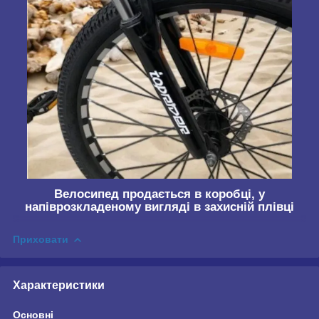
Велосипед продається в коробці, у
напіврозкладеному вигляді в захисній плівці
Приховати
Характеристики
Основні