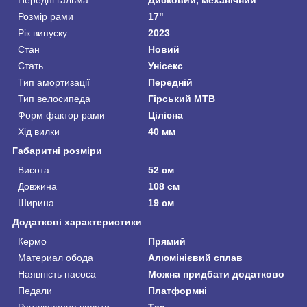
Розмір рами
17"
Рік випуску
2023
Стан
Новий
Стать
Унісекс
Тип амортизації
Передній
Тип велосипеда
Гірський MTB
Форм фактор рами
Цілісна
Хід вилки
40 мм
Габаритні розміри
Висота
52 см
Довжина
108 см
Ширина
19 см
Додаткові характеристики
Кермо
Прямий
Материал обода
Алюмінієвий сплав
Наявність насоса
Можна придбати додатково
Педали
Платформні
Регулювання висоти
Так