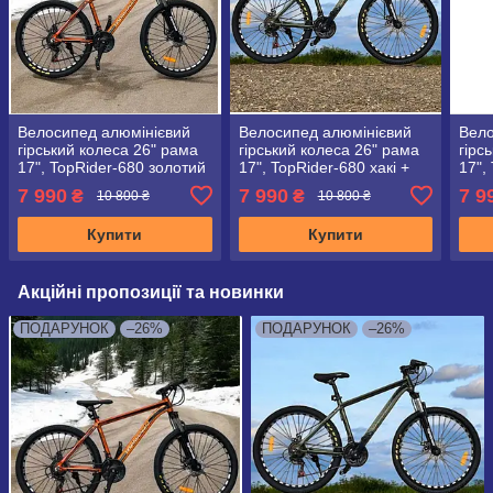
Велосипед алюмінієвий
Велосипед алюмінієвий
Вело
гірський колеса 26" рама
гірський колеса 26" рама
гірс
17", TopRider-680 золотий
17", TopRider-680 хакі +
17",
+ крила у подарунок!
крила у подарунок!
черв
7 990
7 990
7 9
₴
₴
10 800 ₴
10 800 ₴
пода
Купити
Купити
Акційні пропозиції та новинки
ПОДАРУНОК
–26%
ПОДАРУНОК
–26%