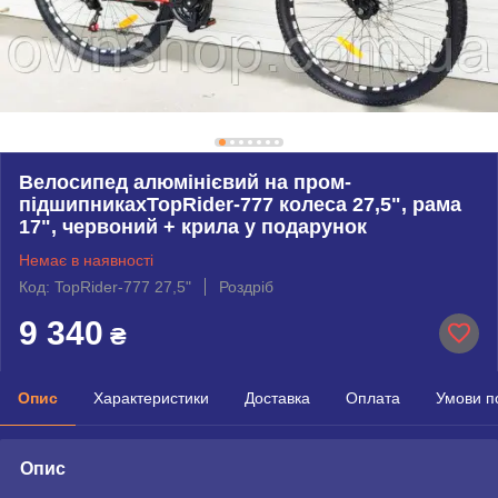
Велосипед алюмінієвий на пром-
підшипникахTopRider-777 колеса 27,5", рама
17", червоний + крила у подарунок
Немає в наявності
Код: TopRider-777 27,5"
Роздріб
9 340
₴
Опис
Характеристики
Доставка
Оплата
Умови п
Опис