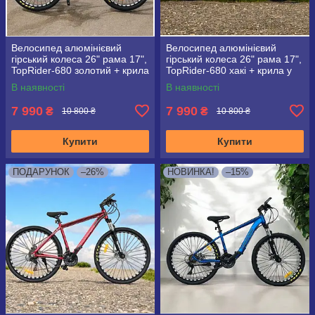
Велосипед алюмінієвий
Велосипед алюмінієвий
гірський колеса 26" рама 17",
гірський колеса 26" рама 17",
TopRider-680 золотий + крила
TopRider-680 хакі + крила у
у подарунок!
подарунок!
В наявності
В наявності
7 990
7 990
₴
₴
10 800 ₴
10 800 ₴
Купити
Купити
ПОДАРУНОК
–26%
НОВИНКА!
–15%