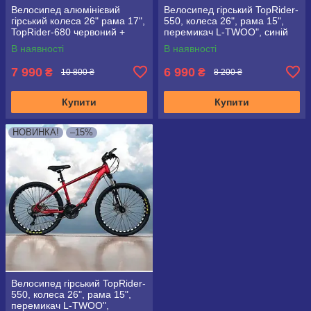
Велосипед алюмінієвий
Велосипед гірський TopRider-
гірський колеса 26" рама 17",
550, колеса 26", рама 15",
TopRider-680 червоний +
перемикач L-TWOO", синій
крила у подарунок!
В наявності
В наявності
7 990
6 990
₴
₴
10 800 ₴
8 200 ₴
Купити
Купити
НОВИНКА!
–15%
Велосипед гірський TopRider-
550, колеса 26", рама 15",
перемикач L-TWOO",