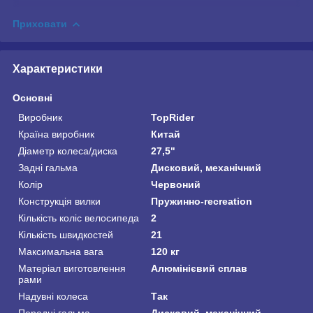
Приховати
Характеристики
Основні
Виробник
TopRider
Країна виробник
Китай
Діаметр колеса/диска
27,5"
Задні гальма
Дисковий, механічний
Колір
Червоний
Конструкція вилки
Пружинно-recreation
Кількість коліс велосипеда
2
Кількість швидкостей
21
Максимальна вага
120 кг
Матеріал виготовлення
Алюмінієвий сплав
рами
Надувні колеса
Так
Передні гальма
Дисковий, механічний