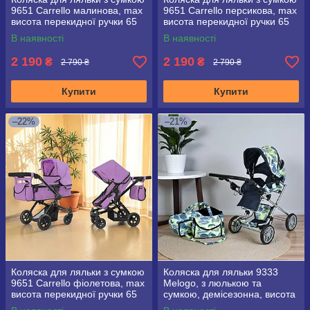
9651 Carrello малинова, max
9651 Carrello персикова, max
висота перекидної ручки 65
висота перекидної ручки 65
см
см
В наявності
В наявності
2 190
2 190
₴
₴
2 790 ₴
2 790 ₴
Купити
Купити
–22%
–21%
Коляска для ляльки з сумкою
Коляска для ляльки 9333
9651 Carrello фіолетова, max
Melogo, з люлькою та
висота перекидної ручки 65
сумкою, демісезонна, висота
см
ручки 71 см