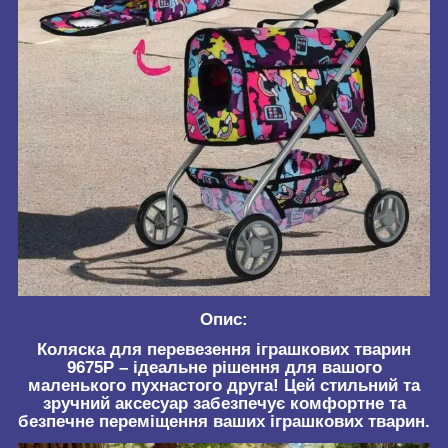
Опис:
Коляска для перевезення іграшкових тварин
9675P – ідеальне рішення для вашого
маленького пухнастого друга! Цей стильний та
зручний аксесуар забезпечує комфортне та
безпечне переміщення ваших іграшкових тварин.