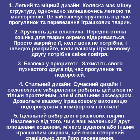
1.
Легкий та міцний дизайн:
Коляска має міцну
структуру, одночасно залишаючись легкою та
маневреною. Це забезпечує зручність під час
прогулянок та перевезення іграшкових тварин.
2.
Зручність для власника:
Передня стінка
кошика для тварин окремо відкривається.
Просто закрийте її, коли вона не потрібна, і
швидко розкрийте, коли вашому іграшковому
другу потрібне свіже повітря.
3.
Безпека у пріоритеті:
Захистіть свого
пухнастого друга під час прогулянок та
подорожей.
4.
Стильний дизайн:
Сучасний дизайн і
ексклюзивне забарвлення роблять цей візок не
тільки практичним, але й стильним аксесуаром.
Дозвольте вашому іграшковому вихованцю
подорожувати з комфортом і в стилі!
5.
Ідеальний вибір для іграшкових тварин:
Незалежно від того, чи є ваш маленький друг
плюшевим кошеням, м'яким цуценям або іншим
іграшковим звірком, цей візок створений
спеціально для його перевезення.