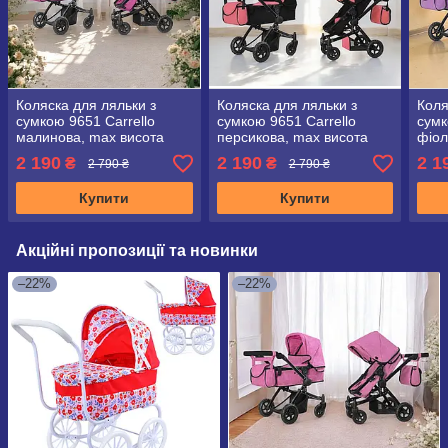
Коляска для ляльки з
Коляска для ляльки з
Коля
сумкою 9651 Carrello
сумкою 9651 Carrello
сумк
малинова, max висота
персикова, max висота
фіол
перекидної ручки 65 см
перекидної ручки 65 см
пере
2 190
2 190
2 1
₴
₴
2 790 ₴
2 790 ₴
Купити
Купити
Акційні пропозиції та новинки
–22%
–22%