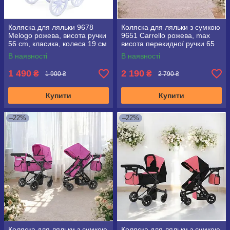
Коляска для ляльки 9678
Коляска для ляльки з сумкою
Melogo рожева, висота ручки
9651 Carrello рожева, max
56 cm, класика, колеса 19 см
висота перекидної ручки 65
см
В наявності
В наявності
1 490
2 190
₴
₴
1 900 ₴
2 790 ₴
Купити
Купити
–22%
–22%
Коляска для ляльки з сумкою
Коляска для ляльки з сумкою