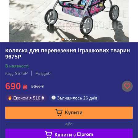
Коляска для перевезення іграшкових тварин
9675P
В наявності
Код: 9675P
Роздріб
690
₴
1 200 ₴
Економія
510 ₴
Залишилось
26 днів
Купити
або
Купити з