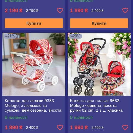
В наявності
В наявності
2 190
1 890
₴
₴
2 790 ₴
2 400 ₴
Купити
Купити
–21%
–20%
Коляска для ляльки 9333
Коляска для ляльки 9662
Melogo, з люлькою та
Melogo червона, висота
сумкою, демісезонна, висота
ручки 82 cm, 2 в 1, класика
ручки 71 см
В наявності
В наявності
1 890
1 990
₴
₴
2 400 ₴
2 490 ₴