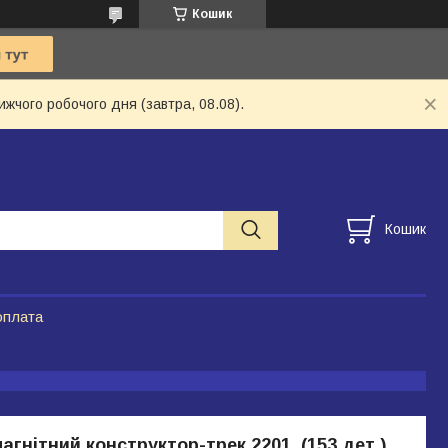
Кошик
ижчого робочого дня (завтра, 08.08).
Кошик
оплата
гнітний конструктор-трек 2201, (153 дет.),