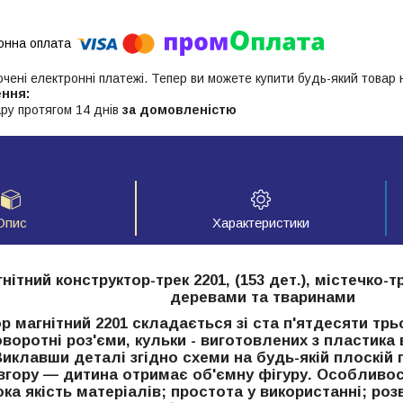
ючені електронні платежі. Тепер ви можете купити будь-який товар
ру протягом 14 днів
за домовленістю
Опис
Характеристики
ітний конструктор-трек 2201, (153 дет.), містечко-т
деревами та тваринами
р магнітний 2201 складається зі ста п'ятдесяти трь
оворотні роз'єми, кульки - виготовлених з пластика 
иклавши деталі згідно схеми на будь-якій плоскій 
вгору — дитина отримає об'ємну фігуру. Особливос
ока якість матеріалів; простота у використанні; р