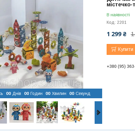
містечко-
В наявності
Код:
2201
1 299 ₴
1
Купити
+380 (95) 363
сь
0
0
Днів
0
0
Годин
0
0
Хвилин
0
0
Секунд