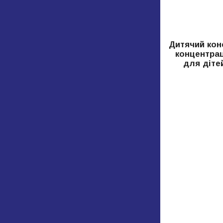
Дитячий конс
концентрац
для діте