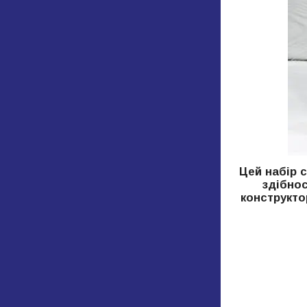
Цей набір 
здібнос
конструкто