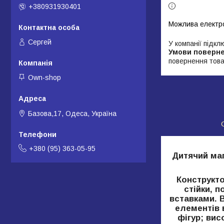
+380931930401
Сергей
У компанії підкл
повернення това
Own-shop
Базова,17, Одеса, Україна
+380 (95) 363-05-95
Дитячий магн
Конструкто
стійки, п
вставками. В
елементів 
фігур; вис