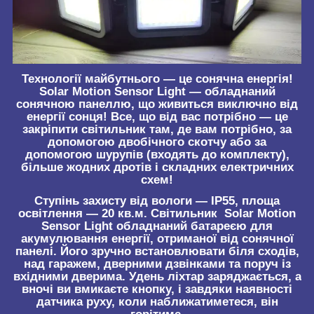
Технології майбутнього — це сонячна енергія!
Solar Motion Sensor Light — обладнаний
сонячною панеллю, що живиться виключно від
енергії сонця! Все, що від вас потрібно — це
закріпити світильник там, де вам потрібно, за
допомогою двобічного скотчу або за
допомогою шурупів (входять до комплекту),
більше жодних дротів і складних електричних
схем!
Ступінь захисту від вологи — IP55, площа
освітлення — 20 кв.м. Світильник Solar Motion
Sensor Light обладнаний батареєю для
акумулювання енергії, отриманої від сонячної
панелі. Його зручно встановлювати біля сходів,
над гаражем, дверними дзвінками та поруч із
вхідними дверима. Удень ліхтар заряджається, а
вночі ви вмикаєте кнопку, і завдяки наявності
датчика руху, коли наближатиметеся, він