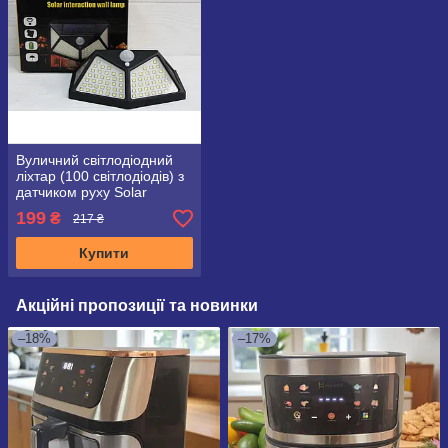
Вуличний світлодіодний
ліхтар (100 світлодіодів) з
датчиком руху Solar
motion SH-100
199
₴
217 ₴
Купити
Акційні пропозиції та новинки
–18%
–17%