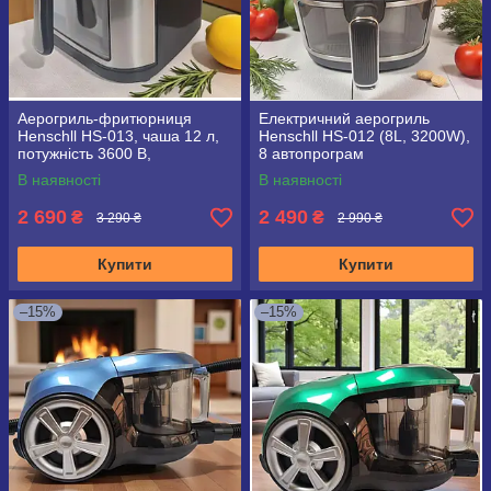
Аерогриль-фритюрниця
Електричний аерогриль
Henschll HS-013, чаша 12 л,
Henschll HS-012 (8L, 3200W),
потужність 3600 В,
8 автопрограм
автопрограми, книга рецептів
В наявності
В наявності
2 690
2 490
₴
₴
3 290 ₴
2 990 ₴
Купити
Купити
–15%
–15%