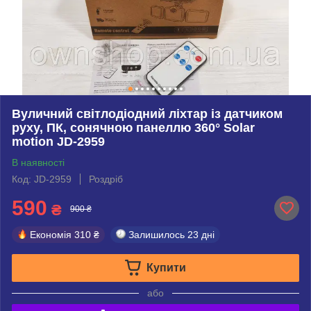
Вуличний світлодіодний ліхтар із датчиком
руху, ПК, сонячною панеллю 360° Solar
motion JD-2959
В наявності
Код: JD-2959
Роздріб
590
₴
900 ₴
Економія
310 ₴
Залишилось
23 дні
Купити
або