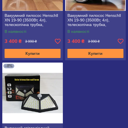
Вакуумний пилосос Henschll
Вакуумний пилосос Henschll
XN 19-90 (3500Вт, 4л),
XN 19-90 (3500Вт, 4л),
телескопічна трубка,
телескопічна трубка,
керування на ручці, 3
керування на ручці, 3
В наявності
В наявності
насадки
насадки
3 400
3 400
₴
₴
3 990 ₴
3 990 ₴
Купити
Купити
–8%