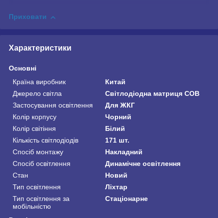
Приховати
Характеристики
Основні
Країна виробник
Китай
Джерело світла
Світлодіодна матриця COB
Застосування освітлення
Для ЖКГ
Колір корпусу
Чорний
Колір світіння
Білий
Кількість світлодіодів
171 шт.
Спосіб монтажу
Накладний
Спосіб освітлення
Динамічне освітлення
Стан
Новий
Тип освітлення
Ліхтар
Тип освітлення за
Стаціонарне
мобільністю