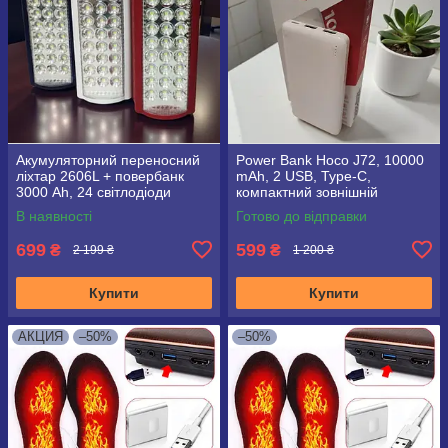
Акумуляторний переносний
Power Bank Hoco J72, 10000
ліхтар 2606L + повербанк
mAh, 2 USB, Type-C,
3000 Ah, 24 світлодіоди
компактний зовнішній
акумулятор зі світлодіодним
В наявності
Готово до відправки
індикатором
699
599
₴
₴
2 199 ₴
1 200 ₴
Купити
Купити
АКЦИЯ
–50%
–50%