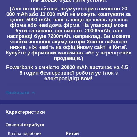
(Але остерігайтеся, акумулятори з ємністю 20
000 mAh або 10 000 mAh не можуть коштувати за
ціною 5000 mAh, навіть якщо це якась дешева
фірма або невідома фірма. На упаковці може
бути написано, що ємність 20000mAh, але
насправді буде 7200mAh, наприклад. Ви можете
знайти зовнішні акумулятори Xiaomi набагато
нижче, ніж навіть на офіційному сайті в Китаї.
Купуйте у фірмових магазинах або у перевірених
продавців.)
Powerbank з ємністю 20000 mAh вистачає на 4.5 -
6 годин безперервної роботи устілок з
електропідігрівом!
Приховати
Характеристики
Основні атрибути
Країна виробник
Китай