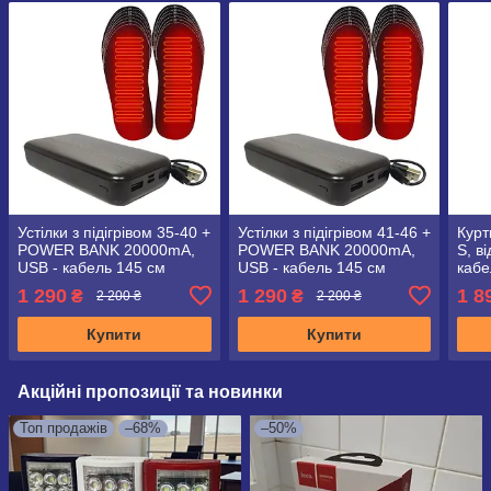
Устілки з підігрівом 35-40 +
Устілки з підігрівом 41-46 +
Курт
POWER BANK 20000mA,
POWER BANK 20000mA,
S, в
USB - кабель 145 см
USB - кабель 145 см
кабе
риба
1 290
1 290
1 8
₴
₴
2 200 ₴
2 200 ₴
відп
Купити
Купити
Акційні пропозиції та новинки
Топ продажів
–68%
–50%