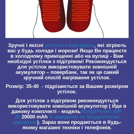
Зручні і якісні
устілки з підігрівом
, які зігріють
вас у будь холоди і морози! Якщо Ви працюєте
в холодному приміщенні або на вулиці - Вам
необхідні устілки з підігрівом! Рекомендується
для устілок використовувати зовнішній
акумулятор – повербанк, так як це самий
зручний спосіб нагрівання устілок.
Розмір:
35-40
- підрізаються за Вашим розміром
устілок.
Для устілок з підігрівом рекомендується
використовувати зовнішній акумулятор ( Йде в
даному комплекті - модель
King&Power WP-
20
20000 mAh
із швидкою та бездротовою
зарядкою
).
Зараз вони продаються в будь-
якому магазині техніки і телефонів.