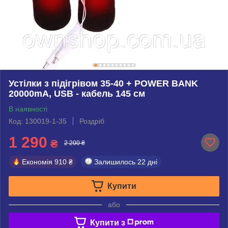
Устілки з підігрівом 35-40 + POWER BANK
20000mA, USB - кабель 145 см
В наявності
Код: 130019-1-35
Роздріб
1 290
₴
2 200 ₴
Економія
910 ₴
Залишилось
22 дні
Купити
або
Купити з