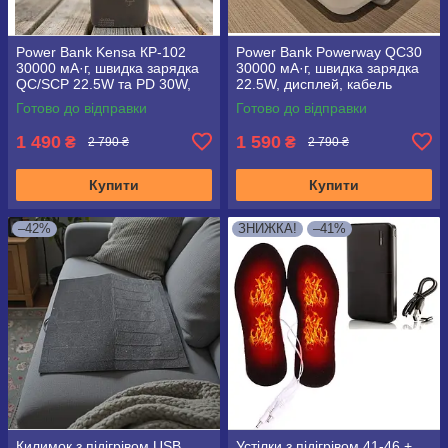
Power Bank Kensa КР‑102
Power Bank Powerway QC30
30000 мА·г, швидка зарядка
30000 мА·г, швидка зарядка
QC/SCP 22.5W та PD 30W,
22.5W, дисплей, кабель
вбудовані кабелі, LED‑ліхтар,
Type‑C
Готово до відправки
Готово до відправки
дисплей
1 490
1 590
₴
₴
2 790 ₴
2 790 ₴
Купити
Купити
–42%
ЗНИЖКА!
–41%
Килимок з підігрівом USB
Устілки з підігрівом 41-46 +