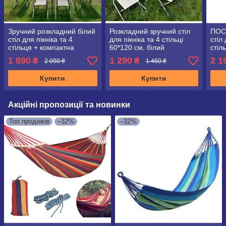
Зручний розкладний білий
Розкладний зручний стіл
ПОС
стіл для пікніка та 4
для пікніка та 4 стільці
стіл 
стільця + компактна
60*120 см, білий
стіл
парасолька 1,6 м у
пара
1 890
1 290
2 1
₴
₴
2 090 ₴
1 460 ₴
подарунок
Купити
Купити
Акційні пропозиції та новинки
Топ продажів
–32%
–32%