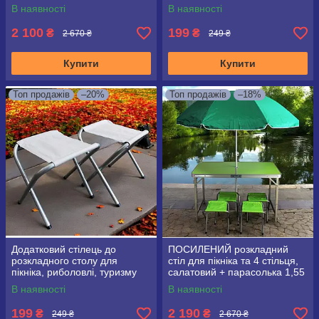
В наявності
В наявності
2 100
199
₴
₴
2 670 ₴
249 ₴
Купити
Купити
Топ продажів
–20%
Топ продажів
–18%
Додатковий стілець до
ПОСИЛЕНИЙ розкладний
розкладного столу для
стіл для пікніка та 4 стільця,
пікніка, риболовлі, туризму
салатовий + парасолька 1,55
м у подарунок!
В наявності
В наявності
199
2 190
₴
₴
249 ₴
2 670 ₴