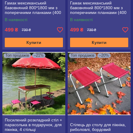
Гамак мексиканський
Гамак мексиканський
бавовняний 800*1800 мм з
бавовняний 800*1800 мм з
поперечними планками (400
поперечними планками (400
мм) у чохлі
мм) у чохлі, синій
В наявності
В наявності
499
499
₴
₴
730 ₴
730 ₴
Купити
Купити
Топ продажів
–21%
Топ продажів
–20%
Посилений розкладний стіл +
парасолька в подарунок, для
Стілець до столу для пікніка,
пікніка, 4 стільці
риболовлі, бордовий