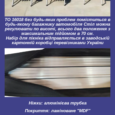
ТО 16018 без будь-яких проблем поміститься в
будь-якому багажнику автомобіля Стіл можна
регулювати по висоті, всього два положення з
максимальним підйомом в 70 см.
Набір для пікніка відправляється в заводській
картонній коробці перевізниками України
Ніжки: алюмінієва трубка
Покриття: ламіноване "MDF"