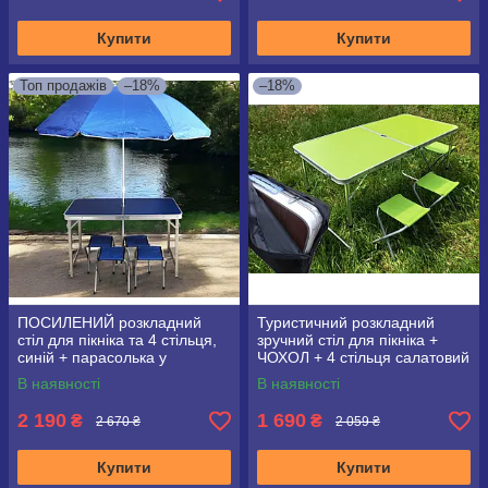
Купити
Купити
Топ продажів
–18%
–18%
ПОСИЛЕНИЙ розкладний
Туристичний розкладний
стіл для пікніка та 4 стільця,
зручний стіл для пікніка +
синій + парасолька у
ЧОХОЛ + 4 стільця салатовий
подарунок!
В наявності
В наявності
2 190
1 690
₴
₴
2 670 ₴
2 059 ₴
Купити
Купити