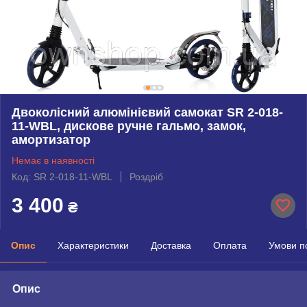
Двоколісний алюмінієвий самокат SR 2-018-
11-WBL, дискове ручне гальмо, замок,
амортизатор
Немає в наявності
Код: SR 2-018-11-WBL
Роздріб
3 400
₴
Опис
Характеристики
Доставка
Оплата
Умови п
Опис