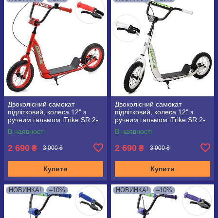
Двоколісний самокат
Двоколісний самокат
підлітковий, колеса 12" з
підлітковий, колеса 12" з
ручним гальмом iTrike SR 2-
ручним гальмом iTrike SR 2-
043-1 червоний
043-1 білий
В наявності
В наявності
2 690
2 690
₴
₴
3 000 ₴
3 000 ₴
Купити
Купити
НОВИНКА!
–10%
НОВИНКА!
–10%