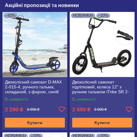
Акційні пропозиції та новинки
–43%
НОВИНКА!
–10%
Двоколісний самокат D-MAX
Двоколісний самокат
2-015-4, ручного гальма,
підлітковий, колеса 12" з
складаний, з фарою, синій
ручним гальмом iTrike SR 2-
043-1 чорний
В наявності
В наявності
2 290
2 690
₴
₴
3 990 ₴
3 000 ₴
Купити
Купити
НОВИНКА!
–10%
НОВИНКА!
–10%