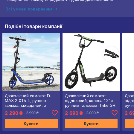
Всі умови повернення
Подібні товари компанії
Двоколісний самокат D-
Двоколісний самокат
Двок
MAX 2-015-4, ручного
підлітковий, колеса 12" з
підл
гальма, складаний, з
ручним гальмом iTrike SR
ручн
фарою, синій
2-043-1 чорний
2-04
2 290
2 690
2 6
₴
₴
3 990 ₴
3 000 ₴
Купити
Купити