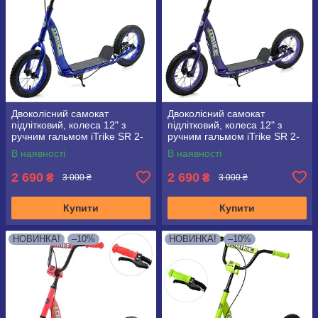
Двоколісний самокат
Двоколісний самокат
підлітковий, колеса 12" з
підлітковий, колеса 12" з
ручним гальмом iTrike SR 2-
ручним гальмом iTrike SR 2-
043-1 синій
043-1 Фіолетовий
В наявності
В наявності
2 690
2 690
₴
₴
3 000 ₴
3 000 ₴
Купити
Купити
НОВИНКА!
–10%
НОВИНКА!
–10%