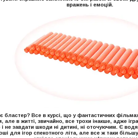
вражень і емоцій.
є бластер? Все в курсі, що у фантастичних фільма
, але в житті, звичайно, все трохи інакше, адже ігр
і не завдати шкоди ні дитині, ні оточуючим. Є водя
оші для ігор спекотного літа, але все ж таки більш