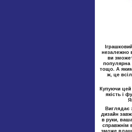
Іграшковий
незалежно в
ви зможет
популярна 
тощо. А яки
ж, це всі
Купуючи цей 
якість і ф
Я
Виглядає 
дизайн завж
в руки, ваш
справжнім 
зможе влашт