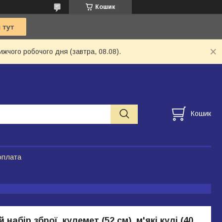
Кошик
ижчого робочого дня (завтра, 08.08).
Кошик
оплата
 набір зброї, кулемет (52 см), м'які кулі (40