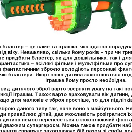
 бластер – це саме та іграшка, яка здатна порадув
ід віку. Неважливо, скільки йому років – три чи тр
е придбати бластер, як для дошкільника, так і для
фантастика – всілякі фільми і мультфільми про суп
м фантастичним зброєю володіють персонажі фант
лякі бластери. Якщо ваша дитина захоплюється под
іграшка йому просто необхідна.
вид дитячого зброї варто звернути увагу на такі пок
ункції іграшки. Також варто враховувати вік дитини, 
кщо для малюків є зброя простіше, то для підліткі
зброю даного типу так, наче воно з майбутнього. 
ди приваблює дітей, дає можливість розігратися їх
а дитина немов перенесеться в захоплюючий фантас
відважним супергероєм. Можна також придбати набір
увати справжнє захоплююче бій разом зі своїм дру