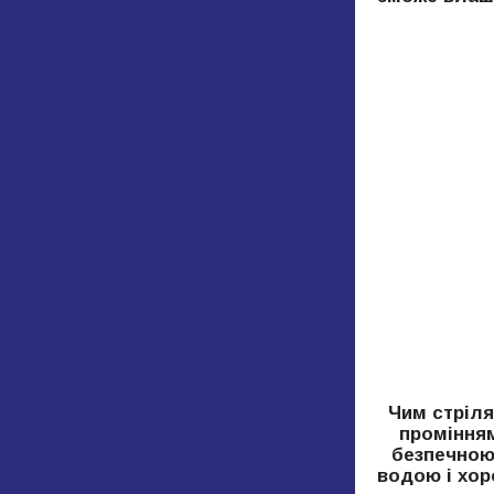
Чим стріля
промінням
безпечною 
водою і хор