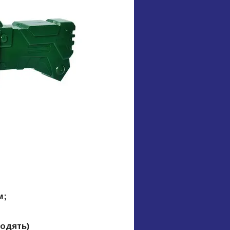
м;
ходять)