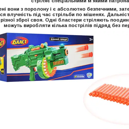
стріляє спеціальними м'якими патрона
ні вони з поролону і є абсолютно безпечними, зат
я влучність під час стрільби по мішенях. Дальність
у різної зброї своя. Одні бластери стріляють поодин
можуть виробляти кілька пострілів підряд без п