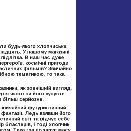
ати будь-якого хлопчиська
инадцять. У нашому магазині
 підлітка. В наш час дуже
ергероїв, космічні пригоди
астичних фільмів? Звичайно
ібною тематикою, то така
азники, як зовнішній вигляд,
для якого ви його купуєте.
в більш серйозне.
Незвичайний футуристичний
 фантазії. Ледь взявши його
тичний світ та відчує себе
 бластерів, і тоді хлопчик
гом. Така гра подарує масу