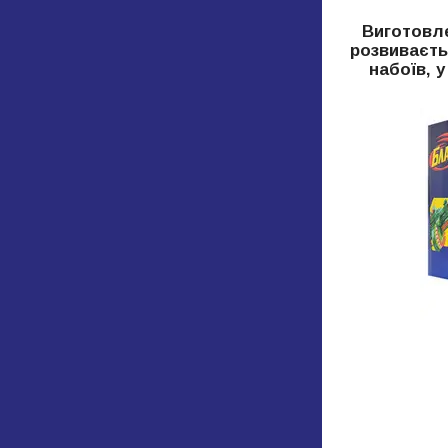
Виготовле
розвиваєтьс
набоїв, 