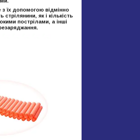
ми.
е з їх допомогою відмінно
 стрілянини, як і кількість
окими пострілами, а інші
ерезаряджання.