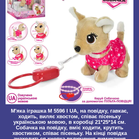
М'яка іграшка M 5596 I UA, на повідку, гавкає,
ходить, виляє хвостом, співає пісеньку
українською мовою, в коробці 21*25*14 см.
Собачка на повідку, вміє ходити, крутить
хвостиком, співає пісеньку. На кінці повідка
знаходиться кнопка включення-вимикання