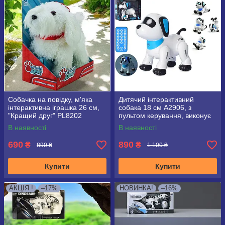
Собачка на повідку, м'яка
Дитячий інтерактивний
інтерактивна іграшка 26 см,
собака 18 см A2906, з
"Кращий друг" PL8202
пультом керування, виконує
команди, танцює.
В наявності
В наявності
690
890
₴
₴
890 ₴
1 100 ₴
Купити
Купити
АКЦІЯ !
–17%
НОВИНКА!
–16%