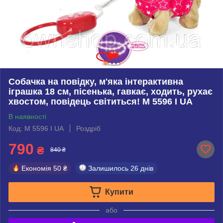
Собачка на повідку, м'яка інтерактивна
іграшка 18 см, пісенька, гавкає, ходить, рухає
хвостом, повідець світиться! M 5596 I UA
В наявності
Код: M 5596 I UA
Роздріб
790
₴
840 ₴
Економія
50 ₴
Залишилось
26 днів
Купити
або