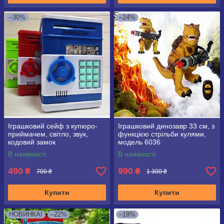
–30%
–24%
Іграшковий сейф з купюро-
Іграшковий динозавр 33 см, з
приймачем, світло, звук,
функцією стрільби кулями,
кодовий замок
модель 6036
В наявності
В наявності
490
990
₴
₴
700 ₴
1 300 ₴
Купити
Купити
НОВИНКА!
–22%
–19%