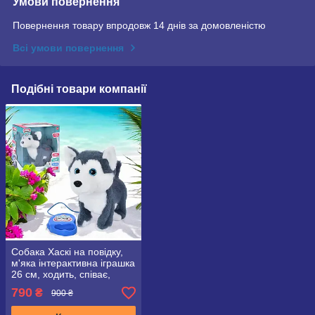
Умови повернення
Повернення товару впродовж 14 днів за домовленістю
Всі умови повернення
Подібні товари компанії
Собака Хаскі на повідку,
м'яка інтерактивна іграшка
26 см, ходить, співає,
рухає хвостом, M 4431 I
790
₴
900 ₴
UA