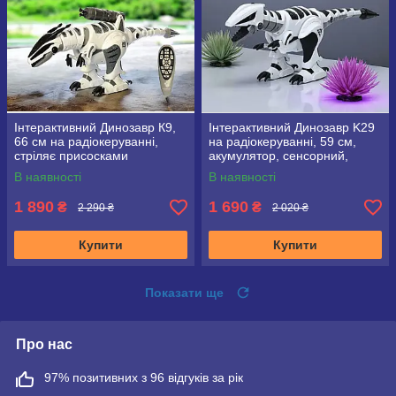
Інтерактивний Динозавр К9,
Інтерактивний Динозавр K29
66 см на радіокеруванні,
на радіокеруванні, 59 см,
стріляє присосками
акумулятор, сенсорний,
ходить, танцює
В наявності
В наявності
1 890
1 690
₴
₴
2 290 ₴
2 020 ₴
Купити
Купити
Показати ще
Про нас
97% позитивних з 96 відгуків за рік