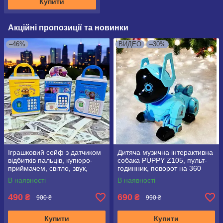
Купити
Акційні пропозиції та новинки
–46%
ВИДЕО
–30%
Іграшковий сейф з датчиком
Дитяча музична інтерактивна
відбитків пальців, купюро-
собака PUPPY Z105, пульт-
приймачем, світло, звук,
годинник, поворот на 360
кодовий замок
В наявності
В наявності
490
690
₴
₴
900 ₴
990 ₴
Купити
Купити