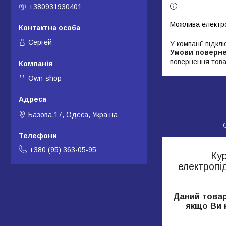
+380931930401
Сергей
У компанії підкл
повернення това
Own-shop
Базова,17, Одеса, Україна
+380 (95) 363-05-95
Кур
електропі
Даний товар
якщо Ви 