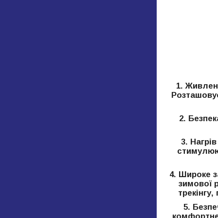
1. Живлен
Розташовує
2. Безпек
3. Нагрі
стимулюют
4. Широке з
зимової 
трекінгу,
5. Безп
комфортне 