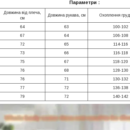
Параметри :
Довжина від плеча,
Довжина рукава, см
Охоплення груд
см
64
63
100-102
67
64
106-108
72
65
114-116
73
66
116-118
75
67
118-120
76
68
128-130
76
71
130-132
77
72
136-138
79
72
140-142