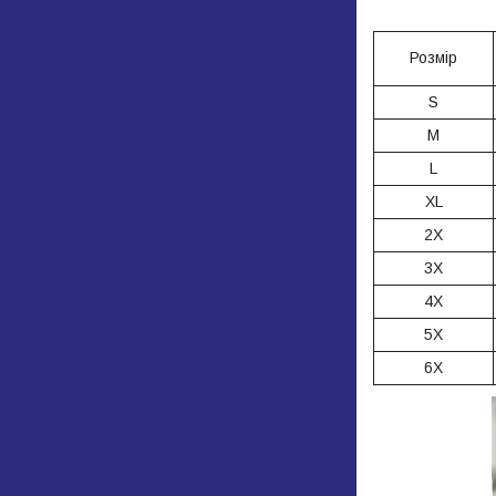
Розмір
S
M
L
XL
2X
3X
4X
5X
6X