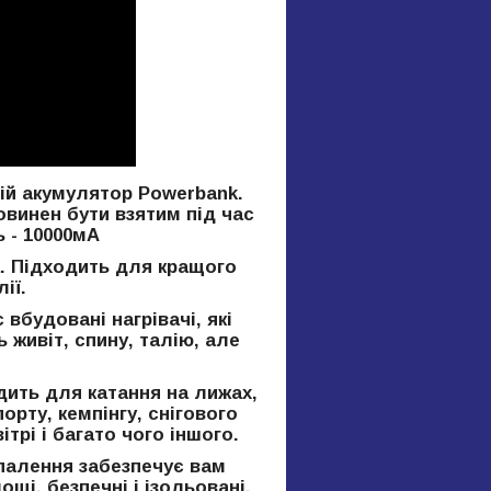
ій акумулятор Powerbank.
овинен бути взятим під час
 - 10000мА
ла. Підходить для кращого
ії.
 вбудовані нагрівачі, які
 живіт, спину, талію, але
одить для катання на лижах,
орту, кемпінгу, снігового
трі і багато чого іншого.
опалення забезпечує вам
щі, безпечні і ізольовані.