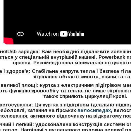
ня/Usb-зарядка: Вам необхідно підключити зовнішн
ться у спеціальній внутрішній кишені. Powerbank п
прання. Рекомендована мінімальна потужність
а і здоров'я: Стабільна напруга тепла і безпека ті
зігрівання області живота, спини та тал
в великої площі: куртка з електричним підігрівом має
ь функцію кровообігу та тепла, не лише зігрівають
також сприяють циркуляції крові.
астосування: Ця куртка з підігрівом ідеально підх
риболовлі, катання на гірських
велосипедах
, велосп
 полювання, активного відпочинку на відкритому пові
ечний і легкий: удосконалена конструкція системи 
тепло. Нагрівачі з вуглецевого волокна великої пло