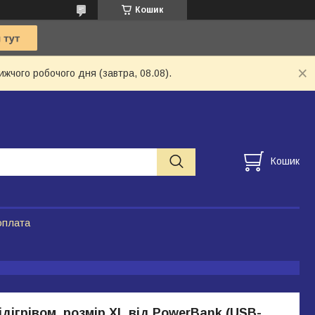
Кошик
ижчого робочого дня (завтра, 08.08).
Кошик
оплата
ідігрівом, розмір XL від PowerBank (USB-