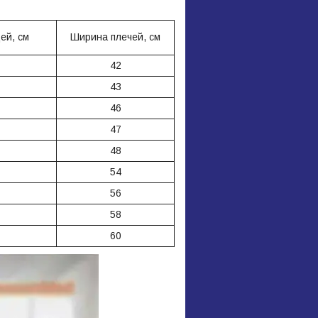
ей, см
Ширина плечей, см
42
43
46
47
48
54
56
58
60