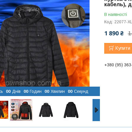
кабель), 
В наявності
Код:
22077-X
1 890 ₴
1
Купити
+380 (95) 363
сь
0
0
Днів
0
0
Годин
0
0
Хвилин
0
0
Секунд