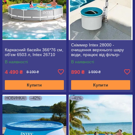
Скіммер Intex 28000 -
Каркасний басейн 366*76 см,
очищення верхнього шару
об'єм 6503 л, Intex 26710
води, працює від фільтр-
насоса 3785 л/год і вище,
В наявності
В наявності
довжина шланга 0.8 м
4 490
890
₴
₴
8 190 ₴
1 590 ₴
Купити
Купити
НОВИНКА!
–42%
–41%