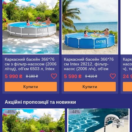
Каркасний басейн 366*76
Каркасний басейн 366*76
Карк
см з фільтр-насосом (2006
см Intex 28212, фільтр-
насо
л/год), об'єм 6503 л, Intex
насос (2006 л/ч), об'єм
ч), 
26712
6503 л
5 990
5 590
24 
₴
₴
8 180 ₴
9 410 ₴
Купити
Купити
Акційні пропозиції та новинки
–45%
–44%