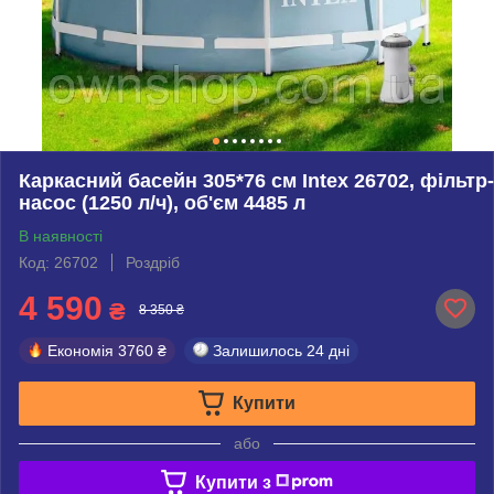
Каркасний басейн 305*76 см Intex 26702, фільтр-
насос (1250 л/ч), об'єм 4485 л
В наявності
Код: 26702
Роздріб
4 590
₴
8 350 ₴
Економія
3760 ₴
Залишилось
24 дні
Купити
або
Купити з