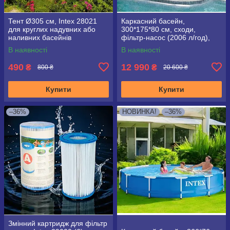
Тент Ø305 см, Intex 28021
Каркасний басейн,
для круглих надувних або
300*175*80 см, сходи,
наливних басейнів
фільтр-насос (2006 л/год),
Intex 26784
В наявності
В наявності
490
12 990
₴
₴
800 ₴
20 600 ₴
Купити
Купити
–36%
НОВИНКА!
–36%
Змінний картридж для фільтр