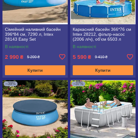
Сімейний наливний басейн
Каркасний басейн 366*76 см
396*84 см, 7290 л, Intex
Intex 28212, фільтр-насос
28143 Easy Set
(2006 л/ч), об'єм 6503 л
В наявності
В наявності
2 990
5 590
₴
₴
5 200 ₴
9 410 ₴
Купити
Купити
–39%
–37%