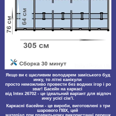
Якщо ви є щасливим володарем заміського буд
инку, то літні канікули
просто неможливо провести без водних ігор і ро
зваг! Басейн на каркасі
від Intex 26702 - це ідеальний варіант для відпоч
инку усієї сім'ї.
Каркасні басейни - це вироби, виготовлені з три
шарового ПВХ, цей
матеріал при правильному використанні перешк