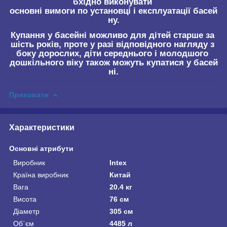
бхідно виконувати
основні вимоги по установці і експлуатації басей
ну.
Купання у басейні можливо для дітей старше за
шість років, проте у разі відповідного нагляду з
боку дорослих, діти середнього і молодшого
дошкільного віку також можуть купатися у басей
ні.
Приховати
Характеристики
Основні атрибути
Виробник
Intex
Країна виробник
Китай
Вага
20.4 кг
Висота
76 см
Діаметр
305 см
Об`єм
4485 л