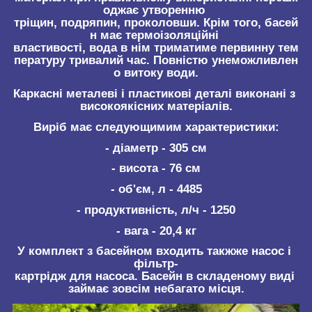
оджає утворенню
тріщин, подряпин, проколовши. Крім того, басей
н має термоізоляційні
властивості, вода в нім триматиме первинну тем
пературу тривалий час. Повністю унеможливлен
о витоку води.
Каркасні металеві і пластикові деталі виконані з
високоякісних матеріалів.
Виріб має следующимим характеристики:
- діаметр - 305 см
- висота - 76 см
- об'єм, л - 4485
- продуктивність, л/ч - 1250
- вага - 20,4 кг
У комплект з басейном входить такжже насос і
фільтр-
картрідж для насоса. Басейн в складеному виді
займає зовсім небагато місця.