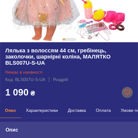
Лялька з волоссям 44 см, гребінець,
заколочки, шарнірні коліна, МАЛЯТКО
BLS007U-S-UA
Немає в наявності
Код: BLS007U-S-UA
Роздріб
1 090
₴
Опис
Характеристики
Доставка
Оплата
Умови п
Опис