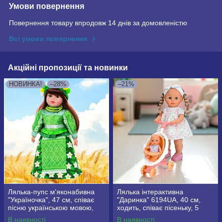
Умови повернення
Повернення товару впродовж 14 днів за домовленістю
Всі умови повернення
Акційні пропозиції та новинки
НОВИНКА!
–28%
–21%
Лялька-пупс м'яконабивна
Лялька інтерактивна
"Україночка", 47 см, співає
"Даринка" 6194UA, 40 см,
пісню українською мовою,
ходить, співає пісеньку, 5
5079 I UA
функцій
В наявності
В наявності