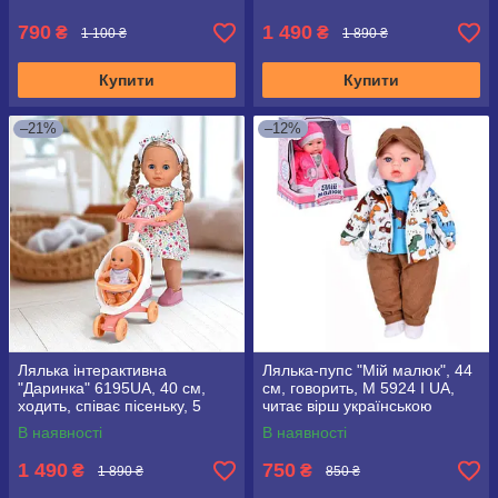
790
1 490
₴
₴
1 100 ₴
1 890 ₴
Купити
Купити
–21%
–12%
Лялька інтерактивна
Лялька-пупс "Мій малюк", 44
"Даринка" 6195UA, 40 см,
см, говорить, M 5924 I UA,
ходить, співає пісеньку, 5
читає вірш українською
функцій
мовою
В наявності
В наявності
1 490
750
₴
₴
1 890 ₴
850 ₴