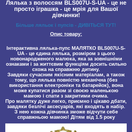
Лялька з волоссям BLS007U-S-UA
- це не
просто іграшка - це мрія для Вашої
дівчинки!
Більше ляльок і пупсів - ДИВІТЬСЯ ТУТ!
Опис товару:
Інтерактивна лялька-пупс МАЛЯТКО BLS007U-S-
UA
- це єдина лялька, розміром з цього
новонародженого малюка, яка за зовнішніми
ознаками і за життєвим функціям досить сильно
схожа на справжню дитину.
Завдяки сучасним якісним матеріалам, а також
тому, що лялька повністю механічна (без
використання електроніки та батарейок), вона
може купатися разом зі своєю маленькою
мамою і спати з закритими очима.
Про малятку дуже легко, приємно і цікаво дбати,
завдяки безлічі аксесуарів, які входять в набір.
З нею кожна дівчинка зможе відчути себе
справжньою мамою! Дітям від 1.5 року