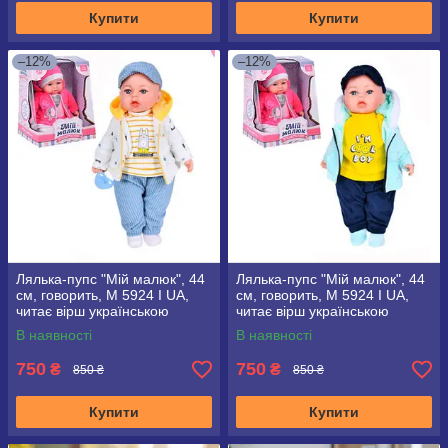
Купити
Купити
–12%
–12%
Лялька-пупс "Мій малюк", 44
Лялька-пупс "Мій малюк", 44
см, говорить, M 5924 I UA,
см, говорить, M 5924 I UA,
читає вірш українською
читає вірш українською
мовою
мовою
В наявності
В наявності
750
750
₴
₴
850 ₴
850 ₴
Купити
Купити