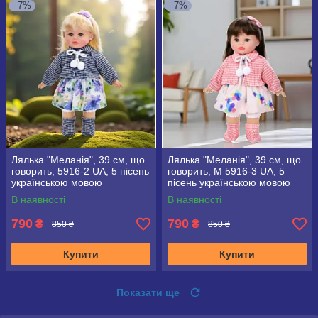
–7%
–7%
Лялька "Меланія", 39 см, що
Лялька "Меланія", 39 см, що
говорить, 5916-2 UA, 5 пісень
говорить, M 5916-3 UA, 5
українською мовою
пісень українською мовою
В наявності
В наявності
790
790
₴
₴
850 ₴
850 ₴
Купити
Купити
Показати ще