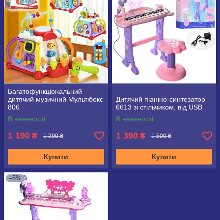
Багатофункціональний
дитячий музичний Мультібокс
Дитячий піаніно-синтезатор
806
6613 зі стільчиком, від USB
В наявності
В наявності
1 190
1 390
₴
₴
1 290 ₴
1 500 ₴
Купити
Купити
–5%