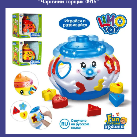
"Чарівний горщик 0915"