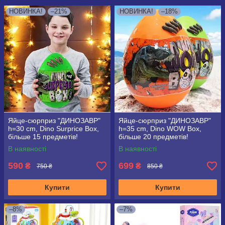
НОВИНКА!
–21%
НОВИНКА!
–18%
Яйце-сюрприз "ДИНОЗАВР"
Яйце-сюрприз "ДИНОЗАВР"
h=30 cm, Dino Surprice Box,
h=35 cm, Dino WOW Box,
більше 15 предметів!
більше 20 предметів!
В наявності
В наявності
590
699
₴
₴
750 ₴
850 ₴
Купити
Купити
–8%
–7%