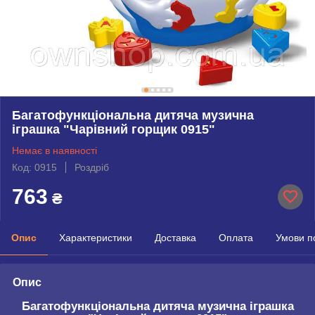
Багатофункціональна дитяча музична
іграшка "Чарівний горщик 0915"
Немає в наявності
Код: 0915
Роздріб
763
₴
Опис
Характеристики
Доставка
Оплата
Умови п
Опис
Багатофункціональна дитяча музична іграшка