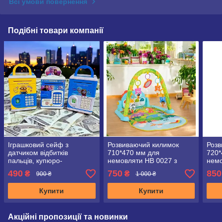
Всі умови повернення
Подібні товари компанії
Іграшковий сейф з
Розвиваючий килимок
Розв
датчиком відбитків
710*470 мм для
720*
пальців, купюро-
немовляти HB 0027 з
немо
приймачем, світло, звук,
піаніно (світиться)
піан
490
750
850
₴
₴
900 ₴
1 000 ₴
кодовий замок
Купити
Купити
Акційні пропозиції та новинки