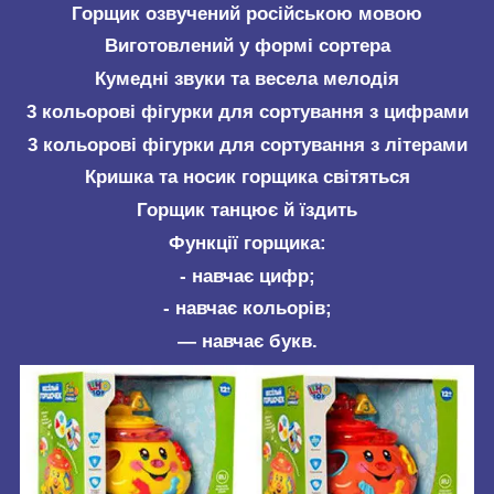
Горщик озвучений російською мовою
Виготовлений у формі сортера
Кумедні звуки та весела мелодія
3 кольорові фігурки для сортування з цифрами
3 кольорові фігурки для сортування з літерами
Кришка та носик горщика світяться
Горщик танцює й їздить
Функції горщика:
- навчає цифр;
- навчає кольорів;
— навчає букв.