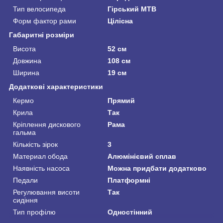
Тип велосипеда
Гірський MTB
Форм фактор рами
Цілісна
Габаритні розміри
Висота
52 см
Довжина
108 см
Ширина
19 см
Додаткові характеристики
Кермо
Прямий
Крила
Так
Кріплення дискового
Рама
гальма
Кількість зірок
3
Материал обода
Алюмінієвий сплав
Наявність насоса
Можна придбати додатково
Педали
Платформні
Регулювання висоти
Так
сидіння
Тип профілю
Одностінний