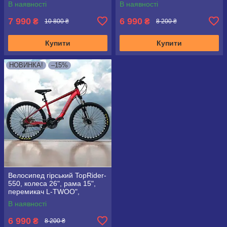
В наявності
В наявності
7 990
6 990
₴
₴
10 800 ₴
8 200 ₴
Купити
Купити
НОВИНКА!
–15%
Велосипед гірський TopRider-
550, колеса 26", рама 15",
перемикач L-TWOO",
червоний
В наявності
6 990
₴
8 200 ₴