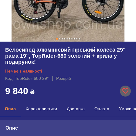
Велосипед алюмінієвий гірський колеса 29"
рама 19", TopRider-680 золотий + крила у
подарунок!
Немає в наявності
Код: TopRider-680 29"
Роздріб
9 840
₴
Опис
Характеристики
Доставка
Оплата
Умови п
Опис