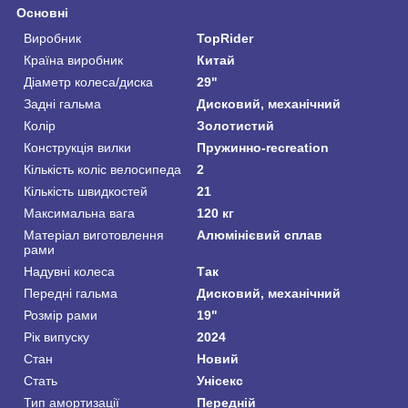
Основні
Виробник
TopRider
Країна виробник
Китай
Діаметр колеса/диска
29"
Задні гальма
Дисковий, механічний
Колір
Золотистий
Конструкція вилки
Пружинно-recreation
Кількість коліс велосипеда
2
Кількість швидкостей
21
Максимальна вага
120 кг
Матеріал виготовлення
Алюмінієвий сплав
рами
Надувні колеса
Так
Передні гальма
Дисковий, механічний
Розмір рами
19"
Рік випуску
2024
Стан
Новий
Стать
Унісекс
Тип амортизації
Передній