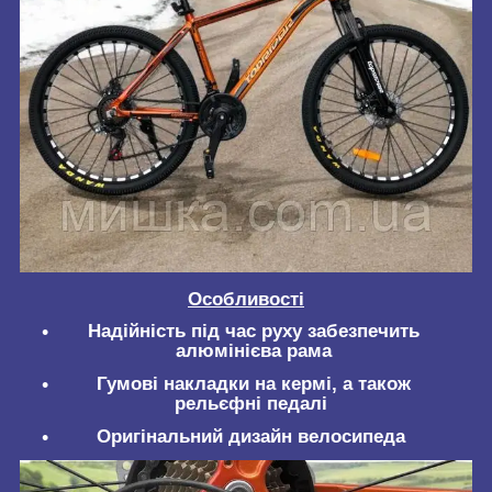
Особливості
Надійність під час руху забезпечить
алюмінієва рама
Гумові накладки на кермі, а також
рельєфні педалі
Оригінальний дизайн велосипеда