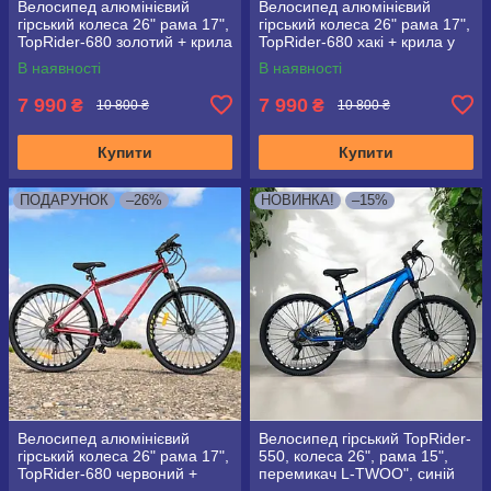
Велосипед алюмінієвий
Велосипед алюмінієвий
гірський колеса 26" рама 17",
гірський колеса 26" рама 17",
TopRider-680 золотий + крила
TopRider-680 хакі + крила у
у подарунок!
подарунок!
В наявності
В наявності
7 990
7 990
₴
₴
10 800 ₴
10 800 ₴
Купити
Купити
ПОДАРУНОК
–26%
НОВИНКА!
–15%
Велосипед алюмінієвий
Велосипед гірський TopRider-
гірський колеса 26" рама 17",
550, колеса 26", рама 15",
TopRider-680 червоний +
перемикач L-TWOO", синій
крила у подарунок!