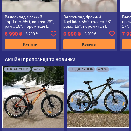
Велосипед гірський
Велосипед гірський
Вело
TopRider-550, колеса 26",
TopRider-550, колеса 26",
гірс
рама 15", перемикач L-
рама 15", перемикач L-
17",
TWOO", синій
TWOO", червоний
+ кр
6 990
6 990
7 9
₴
₴
8 200 ₴
8 200 ₴
Купити
Купити
Акційні пропозиції та новинки
ПОДАРУНОК
–26%
ПОДАРУНОК
–26%