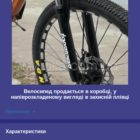
Велосипед продається в коробці, у
напіврозкладеному вигляді в захисній плівці
Приховати
Характеристики