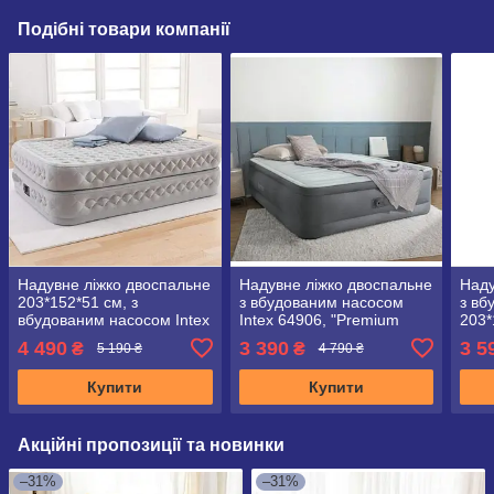
Подібні товари компанії
Надувне ліжко двоспальне
Надувне ліжко двоспальне
Наду
203*152*51 см, з
з вбудованим насосом
з вб
вбудованим насосом Intex
Intex 64906, "Premium
203*
64490
Fiber-Tech™" 203*152*46
4 490
3 390
3 5
₴
₴
5 190 ₴
4 790 ₴
см
Купити
Купити
Акційні пропозиції та новинки
–31%
–31%