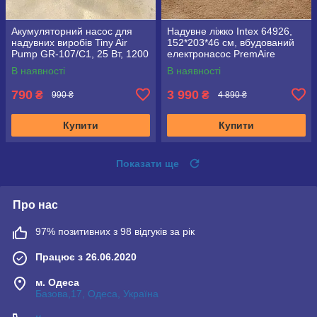
Акумуляторний насос для
Надувне ліжко Intex 64926,
надувних виробів Tiny Air
152*203*46 см, вбудований
Pump GR‑107/C1, 25 Вт, 1200
електронасос PremAire
мА·год, USB Type‑C,
В наявності
В наявності
комплект насадок
790
3 990
₴
₴
990 ₴
4 890 ₴
Купити
Купити
Показати ще
Про нас
97% позитивних з 98 відгуків за рік
Працює з 26.06.2020
м. Одеса
Базова,17, Одеса, Україна