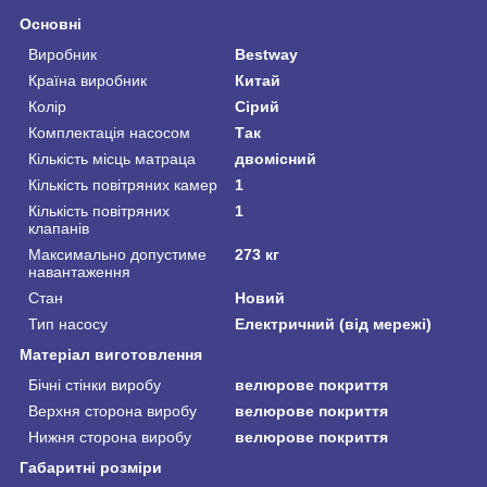
Основні
Виробник
Bestway
Країна виробник
Китай
Колір
Сірий
Комплектація насосом
Так
Кількість місць матраца
двомісний
Кількість повітряних камер
1
Кількість повітряних
1
клапанів
Максимально допустиме
273 кг
навантаження
Стан
Новий
Тип насосу
Електричний (від мережі)
Матеріал виготовлення
Бічні стінки виробу
велюрове покриття
Верхня сторона виробу
велюрове покриття
Нижня сторона виробу
велюрове покриття
Габаритні розміри