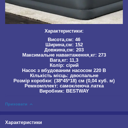
Характеристики:
Висота,см: 46
Ширина,см: 152
Довжина,см: 203
Максимальне навантаження,кг:
273
Вага,кг:
11,3
Колір: сірий
Насос
з вбудованим насосом 220 В
Кількість місць:
двоспальне
Розмір коробки:
(38*45*18) см (0,04 куб. м)
Ремкомплект:
самоклеюча латка
Виробник:
BESTWAY
Приховати
Характеристики