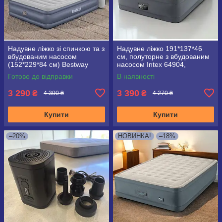
Надувне ліжко зі спинкою та з
Надувне ліжко 191*137*46
вбудованим насосом
см, полуторне з вбудованим
(152*229*84 см) Bestway
насосом Intex 64904,
671BD
PremAire
Готово до відправки
В наявності
3 290
3 390
₴
₴
4 300 ₴
4 270 ₴
Купити
Купити
–20%
НОВИНКА!
–18%