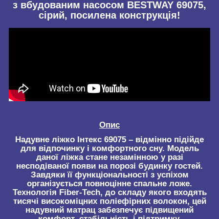
з вбудованим насосом BESTWAY 69075,
сірий, посилена конструкція!
Опис
Надувне ліжко Інтекс 69075 – відмінно підійде
для відпочинку і комфортного сну. Модель
даної ліжка стане незамінною у разі
несподіваної появи на порозі будинку гостей.
Завдяки її функціональності з успіхом
організується повноцінне спальне ложе.
Технологія Fiber-Tech, до складу якого входять
тисячі високоміцних поліефірних волокон, цей
надувний матрац забезпечує підвищений
комфорт, стабільність і підтримку.