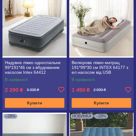
Надувне ліжко односпальне
Велюрове ліжко-матрац
99*191*46 см з вбудованим
191*99*30 см INTEX 64177 з
насосом Intex 64412
ел.насосом від USB
В наявності
В наявності
2 290
1 450
₴
₴
3 330 ₴
2 090 ₴
Купити
Купити
–29%
НОВИНКА
–29%