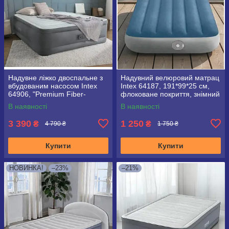
Надувне ліжко двоспальне з
Надувний велюровий матрац
вбудованим насосом Intex
Intex 64187, 191*99*25 см,
64906, "Premium Fiber-
флоковане покриття, знімний
Tech™" 203*152*46 см
вбудований акумуляторний
В наявності
В наявності
насос
3 390
1 250
₴
₴
4 790 ₴
1 750 ₴
Купити
Купити
НОВИНКА!
–23%
–21%