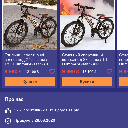
Стильний спортивний
Стильний спортивний
Стил
велосипед 27,5", рама
велосипед 29", рама 18",
вело
18", Hummer-Blast S300,
Hummer-Blast S300,
Humm
чорно-золотий
чорно-золотий
чорн
9 990
9 990
9 9
₴
₴
13 100 ₴
13 100 ₴
Купити
Купити
Про нас
97% позитивних з 98 відгуків за рік
Працює з 26.06.2020