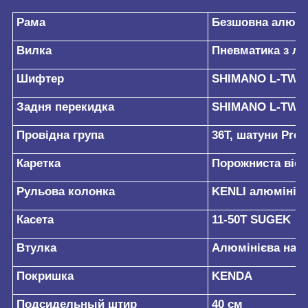
Рама
Безшовна алюмін
Вилка
Пневматика з ло
Шифтер
SHIMANO L-TWO
Задня перекидка
SHIMANO L-TW
Провідна група
36T, шатуни Prow
Каретка
Порожниста віс
Рульова колонка
KENLI алюміній
Касета
11-50T SUGEK
Втулка
Алюмінієва на 
Покришка
KENDA
Подсидельный штир
40 см