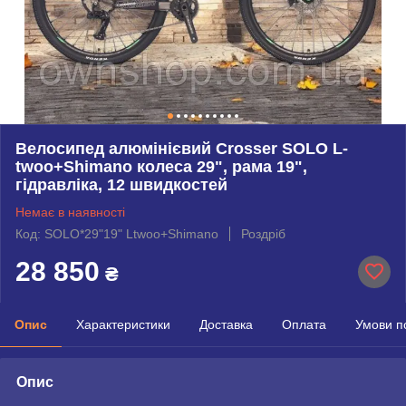
Велосипед алюмінієвий Crosser SOLO L-
twoo+Shimano колеса 29", рама 19",
гідравліка, 12 швидкостей
Немає в наявності
Код: SOLO*29"19" Ltwoo+Shimano
Роздріб
28 850
₴
Опис
Характеристики
Доставка
Оплата
Умови п
Опис