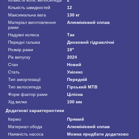
Кількість коліс велосипеда
2
Кількість швидкостей
12
Максимальна вага
130 кг
Матеріал виготовлення
Алюмінієвий сплав
рами
Надувні колеса
Так
Передні гальма
Дисковий гідравлічні
Розмір рами
19"
Рік випуску
2024
Стан
Новий
Стать
Унісекс
Тип амортизації
Передній
Тип велосипеда
Гірський MTB
Форм фактор рами
Цілісна
Хід вилки
100 мм
Додаткові характеристики
Кермо
Прямий
Материал обода
Алюмінієвий сплав
Наявність насоса
Можна придбати додатково