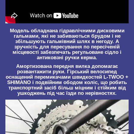
Модель обладнана гідравлічними дисковими
гальмами, які не забиваються брудом і не
збільшують гальмівний шлях в негоду. А
зручність для пересування по пересіченій
місцевості забезпечать регульоване сідло і
антиковзні ручки керма.
Амортизована передня вилка допомагає
розвантажити руки. Гірський велосипед
оснащений перемикачами швидкостей L-TWOO +
SHIMANO і подвійним ободом коліс, що робить
транспортний засіб більш міцним і стійким від
ушкоджень під час їзди по нерівностях.