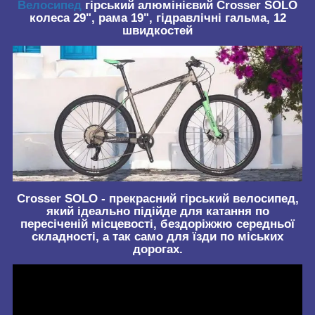
Велосипед
гірський алюмінієвий Crosser SOLO
колеса 29", рама 19", гідравлічні гальма, 12
швидкостей
Crosser SOLO
- прекрасний гірський велосипед,
який ідеально підійде для катання по
пересіченій місцевості, бездоріжжю середньої
складності, а так само для їзди по міських
дорогах.