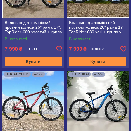
Велосипед алюмінієвий
Велосипед алюмінієвий
гірський колеса 26" рама 17",
гірський колеса 26" рама 17",
TopRider-680 золотий + крила
TopRider-680 хакі + крила у
у подарунок!
подарунок!
В наявності
В наявності
7 990
7 990
₴
₴
10 800 ₴
10 800 ₴
Купити
Купити
ПОДАРУНОК
–26%
НОВИНКА!
–15%