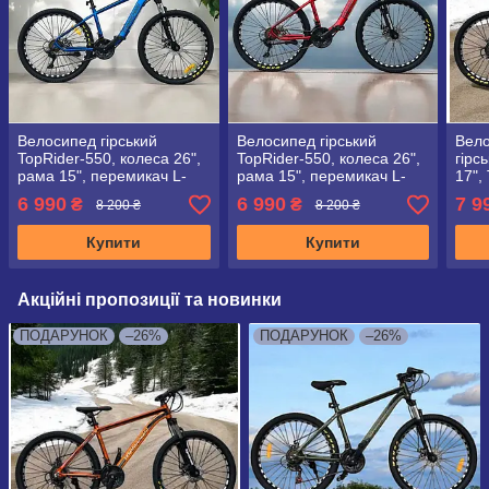
Велосипед гірський
Велосипед гірський
Вело
TopRider-550, колеса 26",
TopRider-550, колеса 26",
гірс
рама 15", перемикач L-
рама 15", перемикач L-
17",
TWOO", синій
TWOO", червоний
+ кр
6 990
6 990
7 9
₴
₴
8 200 ₴
8 200 ₴
Купити
Купити
Акційні пропозиції та новинки
ПОДАРУНОК
–26%
ПОДАРУНОК
–26%