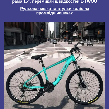
рама 15", перемикач швидкостей L-TWOO
Рульова чашка та втулки коліс на
промпідшипниках