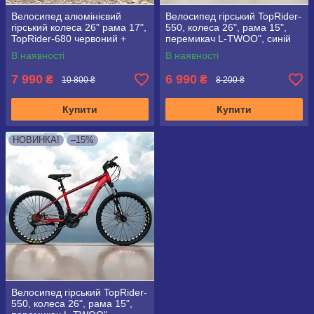
Велосипед алюмінієвий
Велосипед гірський TopRider-
гірський колеса 26" рама 17",
550, колеса 26", рама 15",
TopRider-680 червоний +
перемикач L-TWOO", синій
крила у подарунок!
В наявності
В наявності
7 990
6 990
₴
₴
10 800 ₴
8 200 ₴
Купити
Купити
НОВИНКА!
–15%
Велосипед гірський TopRider-
550, колеса 26", рама 15",