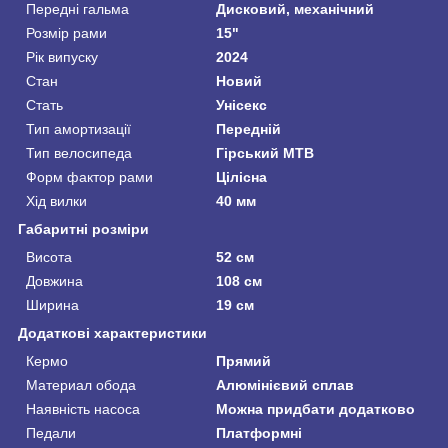
Передні гальма
Дисковий, механічний
Розмір рами
15"
Рік випуску
2024
Стан
Новий
Стать
Унісекс
Тип амортизації
Передній
Тип велосипеда
Гірський MTB
Форм фактор рами
Цілісна
Хід вилки
40 мм
Габаритні розміри
Висота
52 см
Довжина
108 см
Ширина
19 см
Додаткові характеристики
Кермо
Прямий
Материал обода
Алюмінієвий сплав
Наявність насоса
Можна придбати додатково
Педали
Платформні