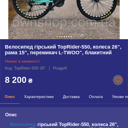
Велосипед гірський TopRider-550, колеса 26",
рама 15", перемикач L-TWOO", блакитний
Немає в наявності
Код: TopRider-550 26"
Роздріб
8 200
₴
Опис
Характеристики
Доставка
Оплата
Умови п
Опис
Велосипед
гірський TopRider-550, колеса 26",