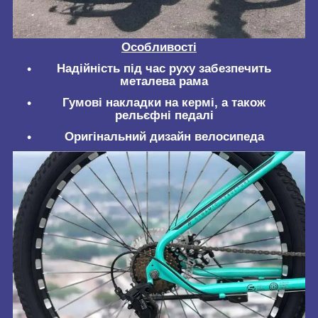
Особливості
Надійність під час руху забезпечить
металева рама
Гумові накладки на кермі, а також
рельєфні педалі
Оригінальний дизайн велосипеда