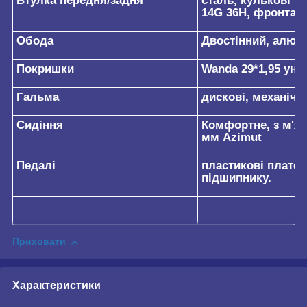
Втулка передня/задня
сталь, кулькові 
14G 36H, фронтал
Обода
Двостінний, алюм
Покришки
Wanda 29*1,95 уні
Гальма
дискові, механічн
Сидіння
Комфортне, з м'я
мм Azimut
Педалі
пластикові платф
підшипнику.
Приховати
Характеристики