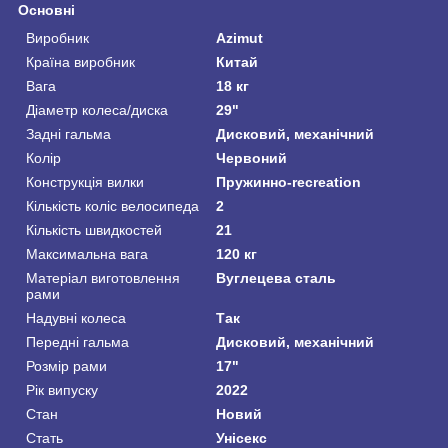
Основні
Виробник
Azimut
Країна виробник
Китай
Вага
18 кг
Діаметр колеса/диска
29"
Задні гальма
Дисковий, механічний
Колір
Червоний
Конструкція вилки
Пружинно-recreation
Кількість коліс велосипеда
2
Кількість швидкостей
21
Максимальна вага
120 кг
Матеріал виготовлення
Вуглецева сталь
рами
Надувні колеса
Так
Передні гальма
Дисковий, механічний
Розмір рами
17"
Рік випуску
2022
Стан
Новий
Стать
Унісекс