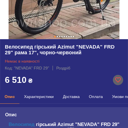
Велосипед гірський Azimut "NEVADA" FRD
29" рама 17", чорно-червоний
Немає в наявності
Код: "NEVADA" FRD 29"
Роздріб
6 510
₴
Опис
Характеристики
Доставка
Оплата
Умови п
Опис
Велосипед
гірський Azimut "NEVADA" FRD 29"