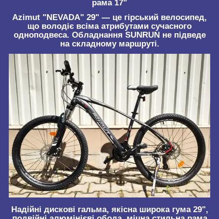
рама 17"
Azimut "NEVADA" 29" ― це гірський велосипед,
що володіє всіма атрибутами сучасного
одноподвеса. Обладнання SUNRUN не підведе
на складному маршруті.
Надійні дискові гальма, якісна широка гума 29",
подвійні алюмінієві обода, міцна стильна рама