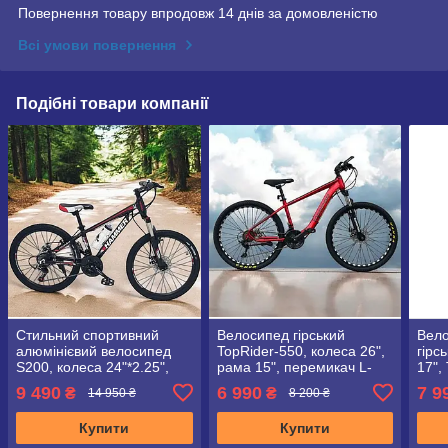
Повернення товару впродовж 14 днів за домовленістю
Всі умови повернення
Подібні товари компанії
Стильний спортивний
Велосипед гірський
Вело
алюмінієвий велосипед
TopRider-550, колеса 26",
гірс
S200, колеса 24"*2.25",
рама 15", перемикач L-
17",
рама 14", чорно-червоний
TWOO", червоний
+ кр
9 490
6 990
7 9
₴
₴
14 950 ₴
8 200 ₴
Купити
Купити