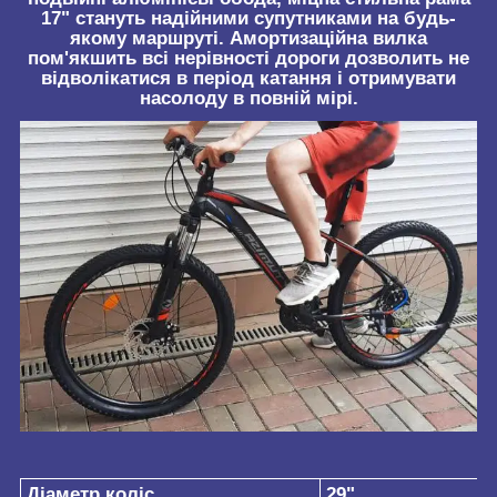
17" стануть надійними супутниками на будь-
якому маршруті. Амортизаційна вилка
пом'якшить всі нерівності дороги дозволить не
відволікатися в період катання і отримувати
насолоду в повній мірі.
Діаметр коліс
29"