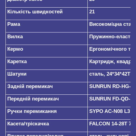
Кількість швидкостей
21
Рама
Високоміцна сталь 
Вилка
Пружинно-еластом
Кермо
Ергономічного ти
Каретка
Картридж, квадра
Шатуни
сталь, 24*34*42T 
Задній перемикач
SUNRUN RD-HG-4
Передній перемикач
SUNRUN FD-QD-3
Ручки перемикання
SYPO AC-N08 L3 R
Касета/тріскачка
FALCON 14-28Т 7-с