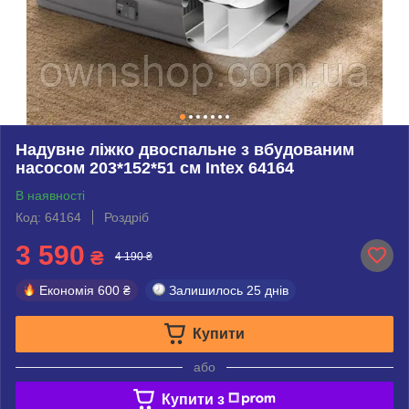
Надувне ліжко двоспальне з вбудованим
насосом 203*152*51 см Іntex 64164
В наявності
Код: 64164
Роздріб
3 590
₴
4 190 ₴
Економія
600 ₴
Залишилось
25 днів
Купити
або
Купити з