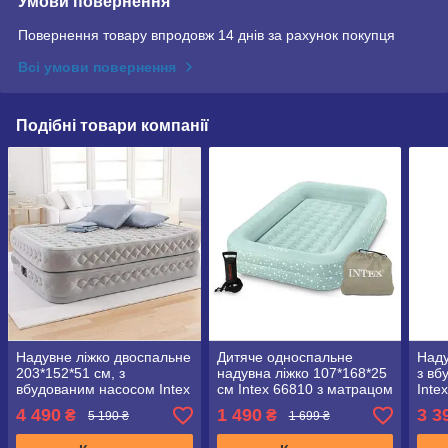
Умови повернення
Повернення товару впродовж 14 днів за рахунок покупця
Всі умови повернення
Подібні товари компанії
Надувне ліжко двоспальне
Дитяче односпальне
Наду
203*152*51 см, з
надувна ліжко 107*168*25
з вб
вбудованим насосом Intex
см Іntex 66810 з матрацом
Inte
64490
і насосом
Fibe
4 490
1 490
3 3
₴
₴
5 190 ₴
1 699 ₴
см