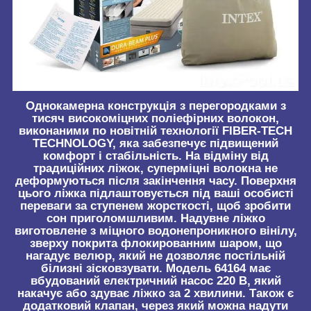
Однокамерна конструкція з перегородками з
тисяч високоміцних поліефірних волокон,
виконаними по новітній технології FIBER-TECH
TECHNOLOGY, яка забезпечує підвищений
комфорт і стабільність. На відміну від
традиційних ліжок, суперміцні волокна не
деформуються після закінчення часу. Поверхня
цього ліжка підлаштовується під ваші особисті
переваги за ступенем жорсткості, щоб зробити
сон приголомшливим. Надувне ліжко
виготовлене з міцного водонепроникного вінілу,
зверху покрита флокированним шаром, що
нагадує велюр, який не дозволяє постільній
білизні зісковзувати. Модель 64164 має
вбудований електричний насос 220 В, який
накачує або здуває ліжко за 2 хвилини. Також є
додатковий клапан, через який можна надути