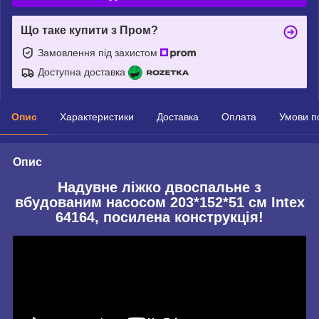
Що таке купити з Пром?
Замовлення під захистом
Доступна доставка
Опис
Характеристики
Доставка
Оплата
Умови п
Опис
Надувне ліжко двоспальне з
вбудованим насосом 203*152*51 см Іntex
64164, посилена конструкція!