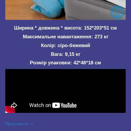
Ширина * довжина * висота:
152*203*51 см
Максимальне навантаження:
273 кг
Колір:
сіро-бежевий
Вага:
9,15 кг
Розмір упаковки:
42*46*18 см
Приховати