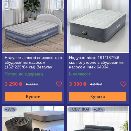
Надувне ліжко зі спинкою та з
Надувне ліжко 191*137*46
вбудованим насосом
см, полуторне з вбудованим
(152*229*84 см) Bestway
насосом Intex 64904,
671BD
PremAire
Готово до відправки
В наявності
3 290
3 390
₴
₴
4 300 ₴
4 270 ₴
Купити
Купити
–20%
НОВИНКА!
–19%