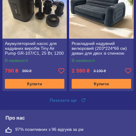
Акумуляторний насос для
Розкладний надувний
надувних виробів Tiny Air
велюровий (203*224*66 см)
Pump GR‑107/C1, 25 Вт, 1200
диван для двох зі спинкою
мА·год, USB Type‑C,
Intex 66552
В наявності
В наявності
комплект насадок
790
2 590
₴
₴
990 ₴
3 190 ₴
Купити
Купити
Показати ще
Про нас
97% позитивних з 96 відгуків за рік