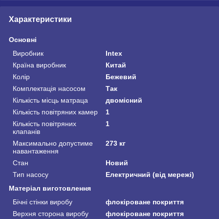
Характеристики
Основні
Виробник
Intex
Країна виробник
Китай
Колір
Бежевий
Комплектація насосом
Так
Кількість місць матраца
двомісний
Кількість повітряних камер
1
Кількість повітряних
1
клапанів
Максимально допустиме
273 кг
навантаження
Стан
Новий
Тип насосу
Електричний (від мережі)
Матеріал виготовлення
Бічні стінки виробу
флокіроване покриття
Верхня сторона виробу
флокіроване покриття