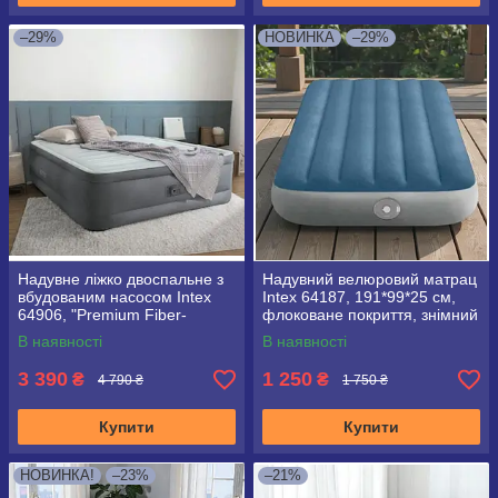
–29%
НОВИНКА
–29%
Надувне ліжко двоспальне з
Надувний велюровий матрац
вбудованим насосом Intex
Intex 64187, 191*99*25 см,
64906, "Premium Fiber-
флоковане покриття, знімний
Tech™" 203*152*46 см
вбудований акумуляторний
В наявності
В наявності
насос
3 390
1 250
₴
₴
4 790 ₴
1 750 ₴
Купити
Купити
НОВИНКА!
–23%
–21%