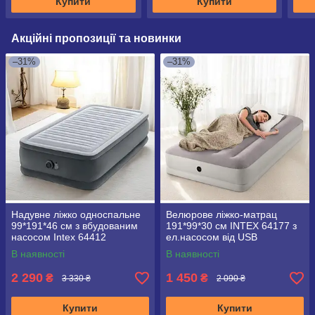
Купити
Купити
Акційні пропозиції та новинки
–31%
–31%
Надувне ліжко односпальне
Велюрове ліжко-матрац
99*191*46 см з вбудованим
191*99*30 см INTEX 64177 з
насосом Intex 64412
ел.насосом від USB
В наявності
В наявності
2 290
1 450
₴
₴
3 330 ₴
2 090 ₴
Купити
Купити