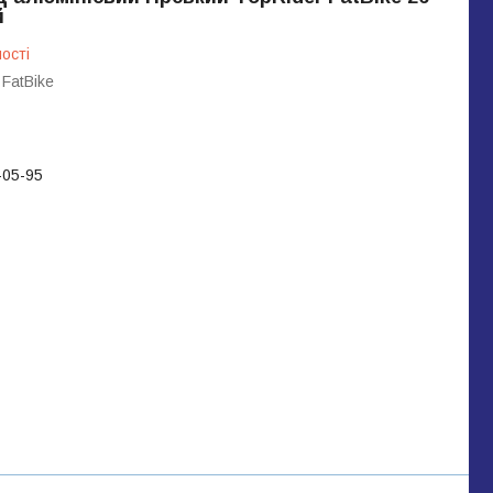
й
ості
 FatBike
-05-95