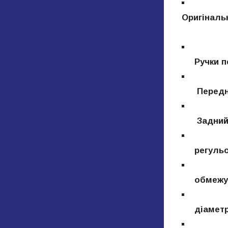
Оригіналь
Ручки пе
Передня 
Задний п
регульов
обмежува
діаметр 