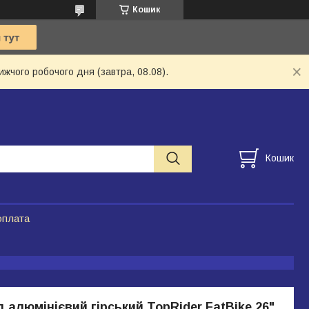
Кошик
ижчого робочого дня (завтра, 08.08).
Кошик
оплата
 алюмінієвий гірський TopRider FatBike 26"