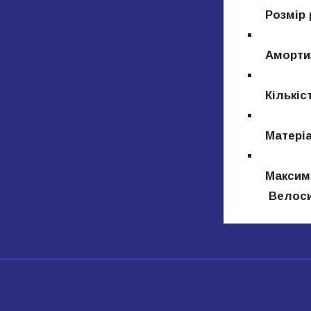
Розмір р
Амортиза
Кількість
Матеріал
Максимал
Велоси