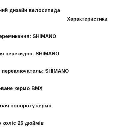
ний дизайн велосипеда
Характеристики
ремикання: SHIMANO
перекидна: SHIMANO
ереключатель: SHIMANO
ане кермо BMX
ч повороту керма
коліс 26 дюймів