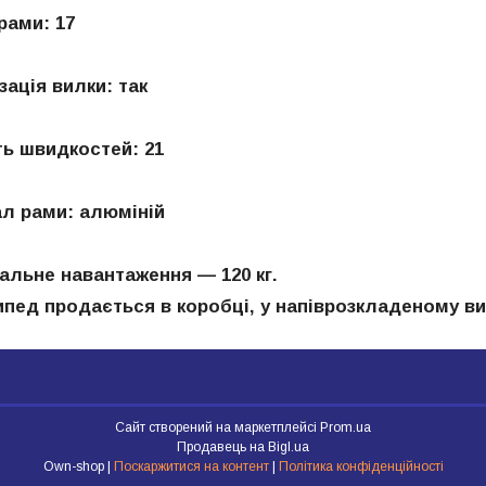
ами: 17
ція вилки: так
 швидкостей: 21
 рами: алюміній
ьне навантаження — 120 кг.
пед продається в коробці, у напіврозкладеному виг
Сайт створений на маркетплейсі
Prom.ua
Продавець на Bigl.ua
Own-shop |
Поскаржитися на контент
|
Політика конфіденційності