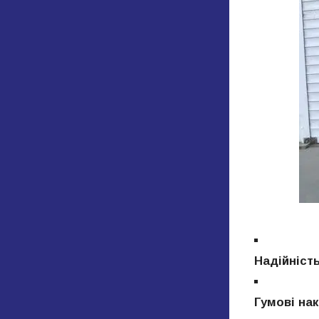
Надійніст
Гумові на