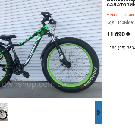
салатови
Немає в наявн
Код:
TopRider
11 690 ₴
+380 (95) 363