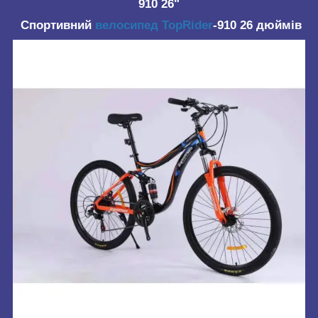
910 26"
Спортивний
велосипед TopRider
-910 26 дюймів