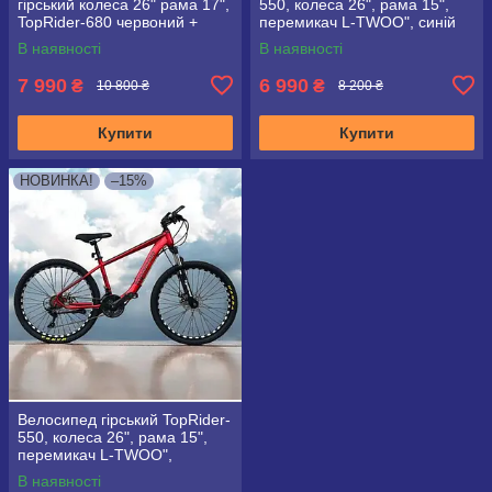
гірський колеса 26" рама 17",
550, колеса 26", рама 15",
TopRider-680 червоний +
перемикач L-TWOO", синій
крила у подарунок!
В наявності
В наявності
7 990
6 990
₴
₴
10 800 ₴
8 200 ₴
Купити
Купити
НОВИНКА!
–15%
Велосипед гірський TopRider-
550, колеса 26", рама 15",
перемикач L-TWOO",
червоний
В наявності