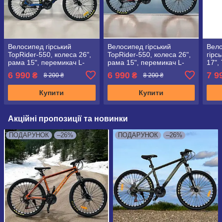
Велосипед гірський
Велосипед гірський
Вело
TopRider-550, колеса 26",
TopRider-550, колеса 26",
гірс
рама 15", перемикач L-
рама 15", перемикач L-
17",
TWOO", синій
TWOO", червоний
+ кр
6 990
6 990
7 9
₴
₴
8 200 ₴
8 200 ₴
Купити
Купити
Акційні пропозиції та новинки
ПОДАРУНОК
–26%
ПОДАРУНОК
–26%