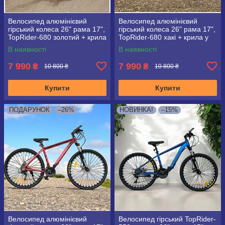
Велосипед алюмінієвий
Велосипед алюмінієвий
гірський колеса 26" рама 17",
гірський колеса 26" рама 17",
TopRider-680 золотий + крила
TopRider-680 хакі + крила у
у подарунок!
подарунок!
В наявності
В наявності
7 990
7 990
₴
₴
10 800 ₴
10 800 ₴
Купити
Купити
ПОДАРУНОК
–26%
НОВИНКА!
–15%
Велосипед алюмінієвий
Велосипед гірський TopRider-