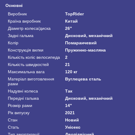
Основні
Виробник
TopRider
Країна виробник
Китай
Діаметр колеса/диска
26"
Задні гальма
Дисковий, механічний
Колір
Помаранчевий
Конструкція вилки
Пружинно-масляна
Кількість коліс велосипеда
2
Кількість швидкостей
21
Максимальна вага
120 кг
Матеріал виготовлення
Вуглецева сталь
рами
Надувні колеса
Так
Передні гальма
Дисковий, механічний
Розмір рами
14"
Рік випуску
2021
Стан
Новий
Стать
Унісекс
Тип амортизації
Двопідвісний