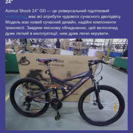
24"
Azimut Shock 24" GD — це універсальний підлітковий
велосипед
, має всі атрибути чудового сучасного двопідвісу.
Модель має новий сучасний дизайн, надійні компоненти
трансмісії. Завдяки якісному обладнанню, цей велосипед
дуже легкий в експлуатації, ним дуже легко керувати.