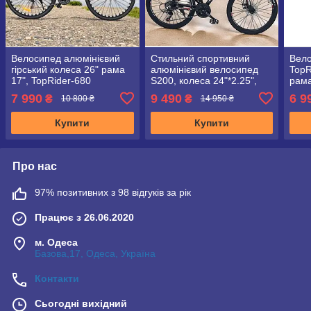
Велосипед алюмінієвий
Стильний спортивний
Вело
гірський колеса 26" рама
алюмінієвий велосипед
TopR
17", TopRider-680
S200, колеса 24"*2.25",
рама
червоний + крила у
рама 14", чорно-червоний
TWO
7 990
9 490
6 9
₴
₴
10 800 ₴
14 950 ₴
подарунок!
Купити
Купити
Про нас
97% позитивних з 98 відгуків за рік
Працює з 26.06.2020
м. Одеса
Базова,17, Одеса, Україна
Контакти
Сьогодні вихідний