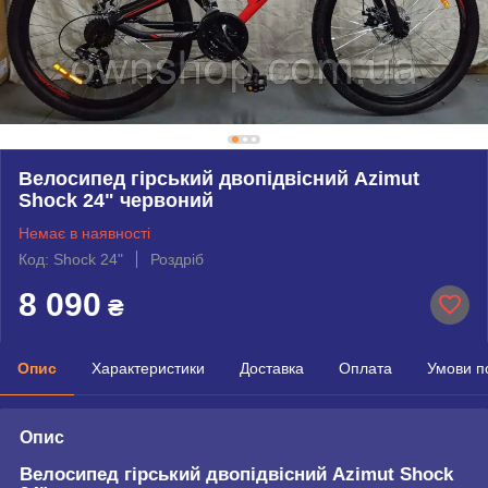
Велосипед гірський двопідвісний Azimut
Shock 24" червоний
Немає в наявності
Код: Shock 24"
Роздріб
8 090
₴
Опис
Характеристики
Доставка
Оплата
Умови п
Опис
Велосипед гірський двопідвісний Azimut Shock