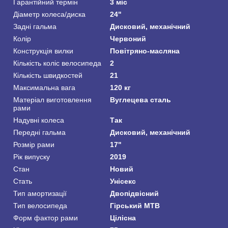
Гарантійний термін
3 міс
Діаметр колеса/диска
24"
Задні гальма
Дисковий, механічний
Колір
Червоний
Конструкція вилки
Повітряно-масляна
Кількість коліс велосипеда
2
Кількість швидкостей
21
Максимальна вага
120 кг
Матеріал виготовлення
Вуглецева сталь
рами
Надувні колеса
Так
Передні гальма
Дисковий, механічний
Розмір рами
17"
Рік випуску
2019
Стан
Новий
Стать
Унісекс
Тип амортизації
Двопідвісний
Тип велосипеда
Гірський MTB
Форм фактор рами
Цілісна