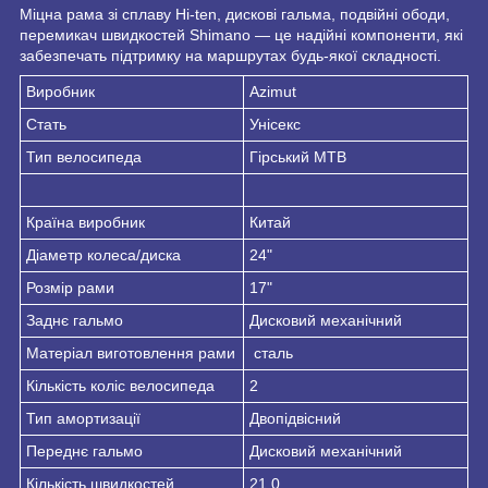
Міцна рама зі сплаву Hi-ten, дискові гальма, подвійні ободи,
перемикач швидкостей Shimano — це надійні компоненти, які
забезпечать підтримку на маршрутах будь-якої складності.
Виробник
Azimut
Стать
Унісекс
Тип велосипеда
Гірський MTB
Країна виробник
Китай
Діаметр колеса/диска
24"
Розмір рами
17"
Заднє гальмо
Дисковий механічний
Матеріал виготовлення рами
сталь
Кількість коліс велосипеда
2
Тип амортизації
Двопідвісний
Переднє гальмо
Дисковий механічний
Кількість швидкостей
21.0