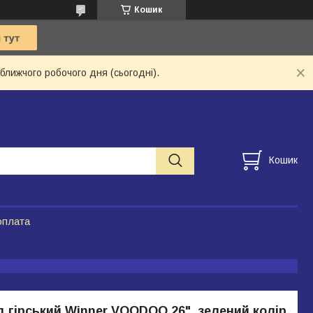
Кошик
ближчого робочого дня (сьогодні).
Кошик
оплата
 гірський Winner VOODOO 26", зелений колір