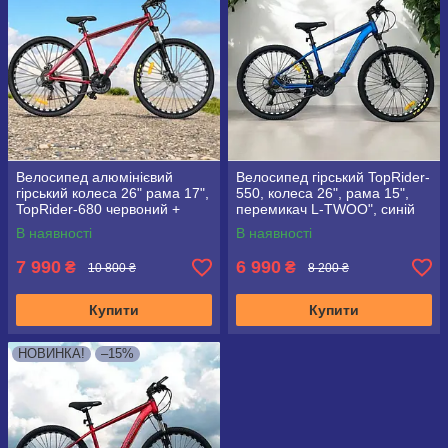
Велосипед алюмінієвий
Велосипед гірський TopRider-
гірський колеса 26" рама 17",
550, колеса 26", рама 15",
TopRider-680 червоний +
перемикач L-TWOO", синій
крила у подарунок!
В наявності
В наявності
7 990
6 990
₴
₴
10 800 ₴
8 200 ₴
Купити
Купити
НОВИНКА!
–15%