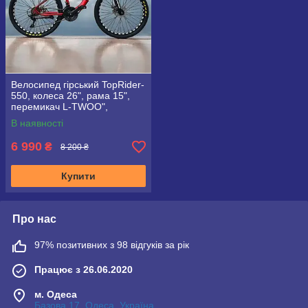
Велосипед гірський TopRider-
550, колеса 26", рама 15",
перемикач L-TWOO",
червоний
В наявності
6 990
₴
8 200 ₴
Купити
Про нас
97% позитивних з 98 відгуків за рік
Працює з 26.06.2020
м. Одеса
Базова,17, Одеса, Україна