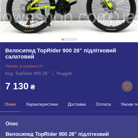
Велосипед TopRider 900 26" підлітковий
салатовий
Немає в наявності
Код: TopRider 900 26"
Роздріб
7 130
₴
Опис
Характеристики
Доставка
Оплата
Умови п
Опис
Велосипед TopRider 900 26" підлітковий