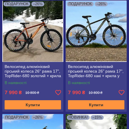
ПОДАРУНОК
–26%
ПОДАРУНОК
–26%
Велосипед алюмінієвий
Велосипед алюмінієвий
гірський колеса 26" рама 17",
гірський колеса 26" рама 17",
TopRider-680 золотий + крила
TopRider-680 хакі + крила у
у подарунок!
подарунок!
В наявності
В наявності
7 990
7 990
₴
₴
10 800 ₴
10 800 ₴
Купити
Купити
ПОДАРУНОК
–26%
НОВИНКА!
–15%