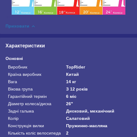
Приховати
Характеристики
Основні
Виробник
TopRider
Країна виробник
Китай
Вага
14 кг
Вікова група
З 12 років
Гарантійний термін
6 міс
Діаметр колеса/диска
26"
Задні гальма
Дисковий, механічний
Колір
Салатовий
Конструкція вилки
Пружинно-масляна
Кількість коліс велосипеда
2