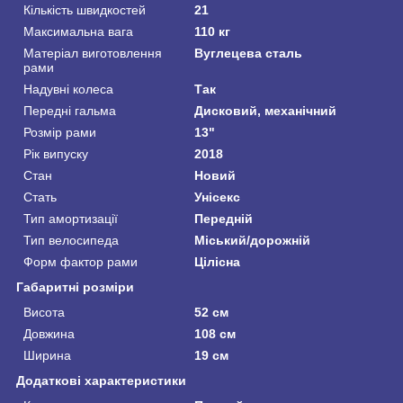
Кількість швидкостей
21
Максимальна вага
110 кг
Матеріал виготовлення
Вуглецева сталь
рами
Надувні колеса
Так
Передні гальма
Дисковий, механічний
Розмір рами
13"
Рік випуску
2018
Стан
Новий
Стать
Унісекс
Тип амортизації
Передній
Тип велосипеда
Міський/дорожній
Форм фактор рами
Цілісна
Габаритні розміри
Висота
52 см
Довжина
108 см
Ширина
19 см
Додаткові характеристики