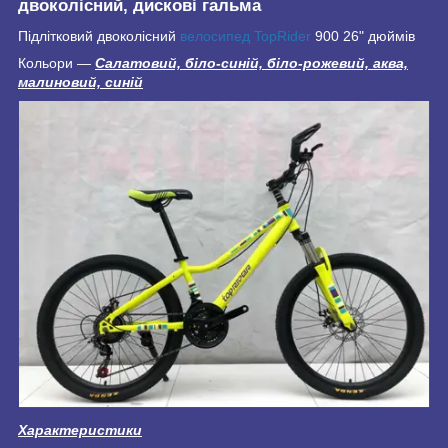
двоколісний, дискові гальма
Підлітковий двоколісний
велосипед TopRider
900 26" дюймів
Кольори —
Салатовий, біло-синій, біло-рожевий, аква,
малиновий, синій
Характеристики