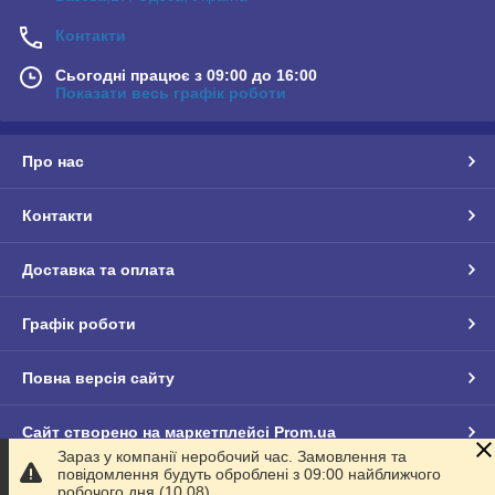
Контакти
Сьогодні працює з 09:00 до 16:00
Показати весь графік роботи
Про нас
Контакти
Доставка та оплата
Графік роботи
Повна версія сайту
Сайт створено на маркетплейсі
Prom.ua
Зараз у компанії неробочий час. Замовлення та
повідомлення будуть оброблені з 09:00 найближчого
Політика конфіденційності
робочого дня (10.08).