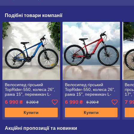
Подібні товари компанії
Велосипед гірський
Велосипед гірський
Вело
TopRider-550, колеса 26",
TopRider-550, колеса 26",
гірс
рама 15", перемикач L-
рама 15", перемикач L-
17",
TWOO", синій
TWOO", червоний
+ кр
6 990
6 990
7 9
₴
₴
8 200 ₴
8 200 ₴
Купити
Купити
Акційні пропозиції та новинки