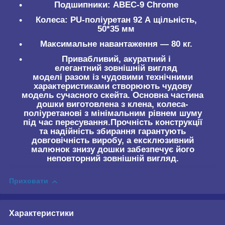
Подшипники: ABEC-9 Chrome
Колеса: PU-поліуретан 92 А щільність,
50*35 мм
Максимальне навантаження — 80 кг.
Привабливий, акуратний і
елегантний зовнішній вигляд
моделі разом із чудовими технічними
характеристиками створюють чудову
модель сучасного скейта. Основна частина
дошки виготовлена з клена, колеса-
поліуретанові з мінімальним рівнем шуму
під час пересування.Прочність конструкції
та надійність збирання гарантують
довговічність виробу, а ексклюзивний
малюнок знизу дошки забезпечує його
неповторний зовнішній вигляд.
Приховати
Характеристики