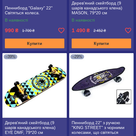
Дерев'яний скейтборд (9
Пенниборд "Galaxy" 22"
шарів канадського клена)
Світяться колеса.
MASON, 79*20 см
В наявності
В наявності
990
1 490
₴
₴
1 700 ₴
2 452 ₴
Купити
Купити
–39%
–29%
Дерев'яний скейтборд (9
Пенниборд 22" з ручкою
шарів канадського клена)
"KING STREET" з чорними
EYE DMF, 79*20 см
колесами, що світяться