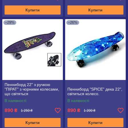
Купити
Купити
–29%
–26%
Пенниборд 22" з ручкою
"ПІРАТ" з чорними колесами,
Пенниборд "SPICE" дека 22",
що світяться
світиться колесо.
В наявності
В наявності
890
890
₴
₴
1 250 ₴
1 200 ₴
Купити
Купити