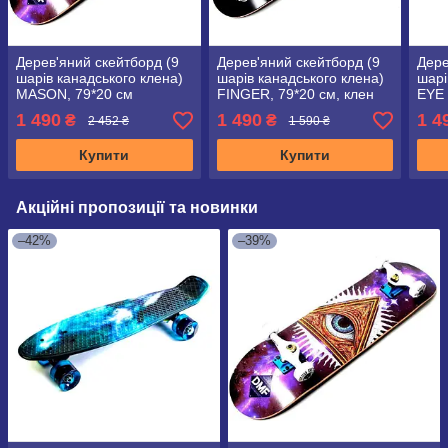
Дерев'яний скейтборд (9
Дерев'яний скейтборд (9
Дере
шарів канадського клена)
шарів канадського клена)
шарі
MASON, 79*20 см
FINGER, 79*20 см, клен
EYE 
1 490
1 490
1 4
₴
₴
2 452 ₴
1 590 ₴
Купити
Купити
Акційні пропозиції та новинки
–42%
–39%