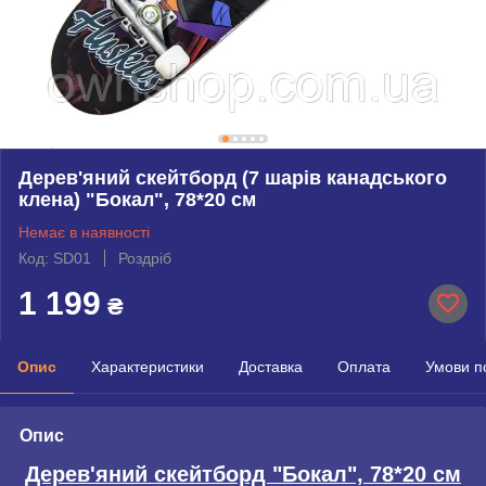
Дерев'яний скейтборд (7 шарів канадського
клена) "Бокал", 78*20 см
Немає в наявності
Код: SD01
Роздріб
1 199
₴
Опис
Характеристики
Доставка
Оплата
Умови п
Опис
Дерев'яний скейтборд "Бокал", 78*20 см