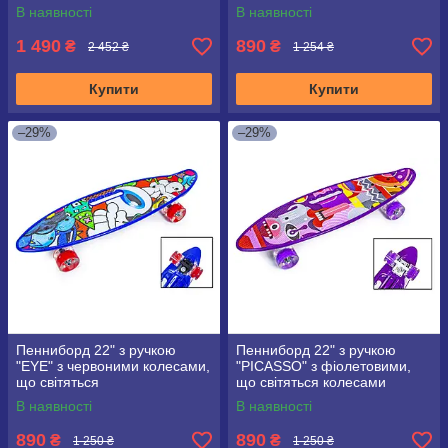
В наявності
В наявності
1 490
890
₴
₴
2 452 ₴
1 254 ₴
Купити
Купити
–29%
–29%
Пенниборд 22" з ручкою
Пенниборд 22" з ручкою
"EYE" з червоними колесами,
"PICASSO" з фіолетовими,
що світяться
що світяться колесами
В наявності
В наявності
890
890
₴
₴
1 250 ₴
1 250 ₴