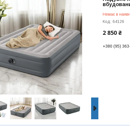
вбудовани
Немає в наявн
Код:
64126
2 850 ₴
+380 (95) 363