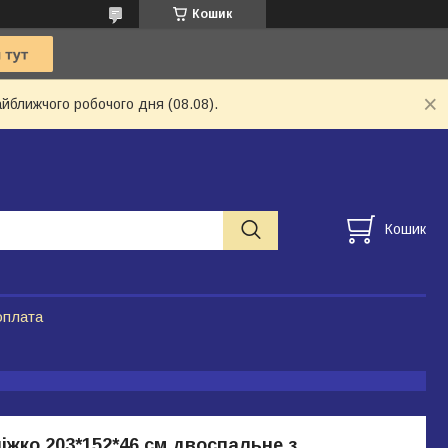
Кошик
айближчого робочого дня (08.08).
Кошик
оплата
іжко 203*152*46 см двоспальне з