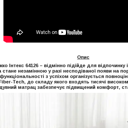
Опис
жко Інтекс 64126 – відмінно підійде для відпочинку
 стане незамінною у разі несподіваної появи на по
ї функціональності з успіхом організується повноці
Fiber-Tech, до складу якого входять тисячі високо
дувний матрац забезпечує підвищений комфорт, ста