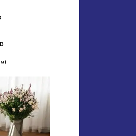
3
 В
 м)