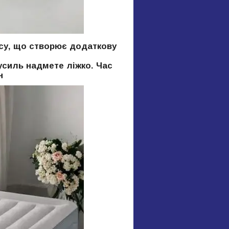
асу, що створює додаткову
усиль надмете ліжко. Час
н