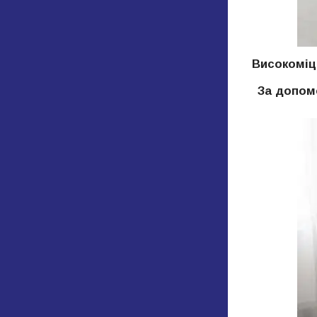
Високоміц
За допомо