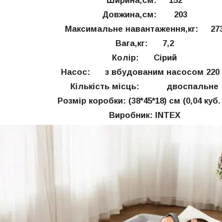
Ширина,см:
152
Довжина,см
: 203
Максимальне навантаження,кг:
27
Вага,кг:
7,2
Колір:
Сірий
Насос:
з вбудованим насосом 220
Кількість місць:
двоспальне
Розмір коробки:
(38*45*18) см (0,04 куб.
Виробник:
INTEX