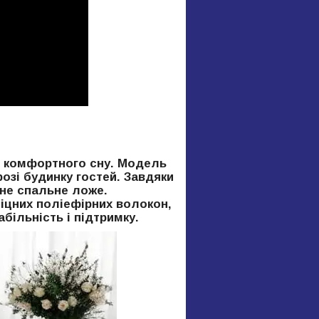
 і комфортного сну. Модель
розі будинку гостей. Завдяки
нне спальне ложе.
міцних поліефірних волокон,
більність і підтримку.