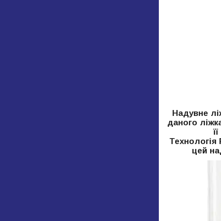
Надувне лі
даного ліжка
ї
Технологія 
цей на