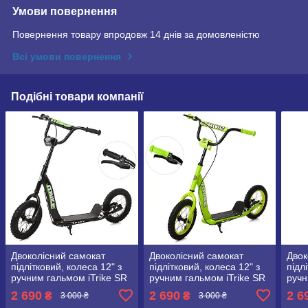
Умови повернення
Повернення товару впродовж 14 днів за домовленістю
Всі умови повернення
Подібні товари компанії
Двоколісний самокат
Двоколісний самокат
Двок
підлітковий, колеса 12" з
підлітковий, колеса 12" з
підл
ручним гальмом iTrike SR
ручним гальмом iTrike SR
ручн
2-043-1 чорний
2-043-1 Зелений
2-04
2 690
2 690
2 6
₴
₴
3 000 ₴
3 000 ₴