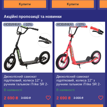
Купити
Купити
Акційні пропозиції та новинки
НОВИНКА!
–10%
НОВИНКА!
–10%
Двоколісний самокат
Двоколісний самокат
підлітковий, колеса 12" з
підлітковий, колеса 12" з
ручним гальмом iTrike SR 2-
ручним гальмом iTrike SR 2-
043-1 чорний
043-1 Рожевий
В наявності
В наявності
2 690
2 690
₴
₴
3 000 ₴
3 000 ₴