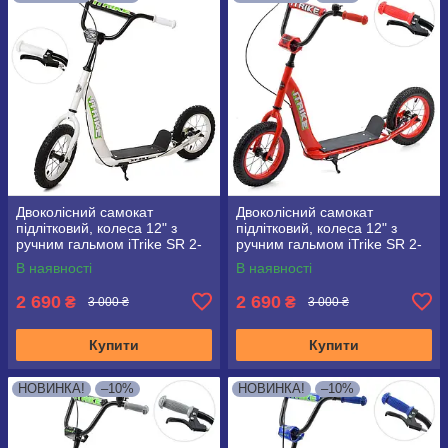
Двоколісний самокат
Двоколісний самокат
підлітковий, колеса 12" з
підлітковий, колеса 12" з
ручним гальмом iTrike SR 2-
ручним гальмом iTrike SR 2-
043-1 білий
043-1 червоний
В наявності
В наявності
2 690
2 690
₴
₴
3 000 ₴
3 000 ₴
Купити
Купити
НОВИНКА!
–10%
НОВИНКА!
–10%