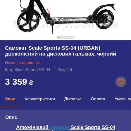
Самокат Scale Sports SS-04 (URBAN)
двоколісний на дискових гальмах, чорний
Немає в наявності
Код: Scale Sports SS-04
Роздріб
3 359
₴
Опис
Характеристики
Доставка
Оплата
Умови п
Опис
Алюмінієвий
самокат
Scale Sports SS-04