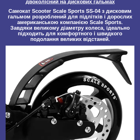
двоколісний на дискових гальмах
Самокат Scooter Scale Sports SS-04 з дисковим
гальмом
розроблений для підлітків і дорослих
американською компанією
Scale Sports.
Завдяки великому діаметру колеса, ідеально
підходить для комфортного і швидкого
подолання великих відстаней.