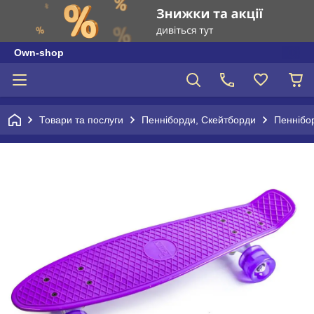
Own-shop
Товари та послуги
Пенніборди, Скейтборди
Пенніборд