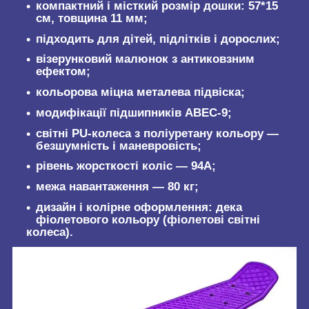
компактний і місткий розмір дошки: 57*15
см, товщина 11 мм;
підходить для дітей, підлітків і дорослих;
візерунковий малюнок з антиковзним
ефектом;
кольорова міцна металева підвіска;
модифікації підшипників ABEC-9;
світні PU-колеса з поліуретану кольору —
безшумність і маневровість;
рівень жорсткості коліс — 94А;
межа навантаження — 80 кг;
дизайн і колірне оформлення: дека
фіолетового кольору (фіолетові світні
колеса).