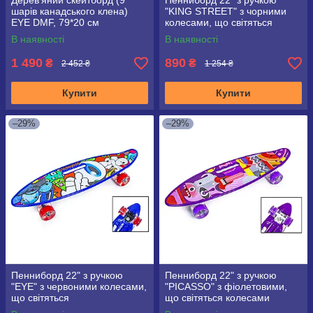
Дерев'яний скейтборд (9
Пенниборд 22" з ручкою
шарів канадського клена)
"KING STREET" з чорними
EYE DMF, 79*20 см
колесами, що світяться
В наявності
В наявності
1 490
890
₴
₴
2 452 ₴
1 254 ₴
Купити
Купити
–29%
–29%
Пенниборд 22" з ручкою
Пенниборд 22" з ручкою
"EYE" з червоними колесами,
"PICASSO" з фіолетовими,
що світяться
що світяться колесами