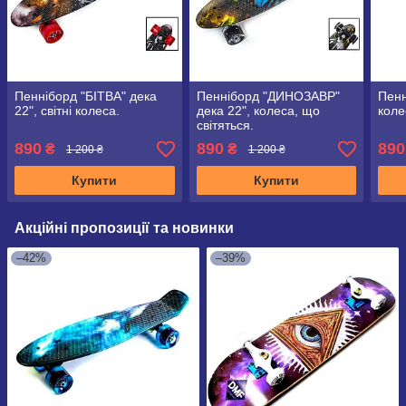
Пенніборд "БІТВА" дека
Пенніборд "ДИНОЗАВР"
Пенн
22", світні колеса.
дека 22", колеса, що
коле
світяться.
890
890
890
₴
₴
1 200 ₴
1 200 ₴
Купити
Купити
Акційні пропозиції та новинки
–42%
–39%