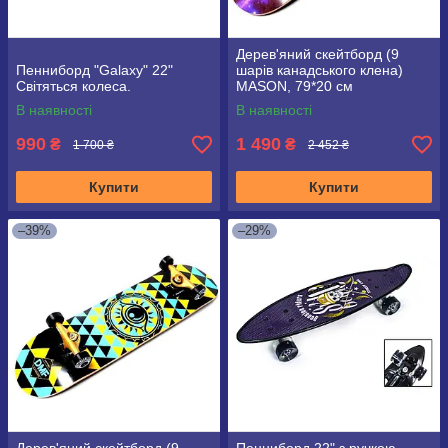
Дерев'яний скейтборд (9
Пенниборд "Galaxy" 22"
шарів канадського клена)
Світяться колеса.
MASON, 79*20 см
В наявності
В наявності
990
1 490
₴
₴
1 700 ₴
2 452 ₴
Купити
Купити
–39%
–29%