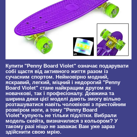
Купити "Penny Board Violet" означає подарувати
собі щастя від активного життя разом із
сучасним спортом. Неймовірно модний,
яскравий, легкий, міцний і
недорогий "
Penny
Board Violet
"
стане найкращим другом як
новачкові, так і професіоналу. Довжина та
ширина деки цієї моделі дають змогу вільно
розташуватися навіть чоловікові з пристойним
розміром ноги, а тому
"
Penny Board
Violet
"купують
не тільки підлітки. Вибрали
модель скейта, визначилися з кольором? У
такому разі ніщо не заважає Вам уже зараз
здійснити свою мрію.