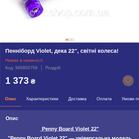
Пенніборд Violet, дека 22", світні колеса!
Немає в наявності
Код: 945855758
Роздріб
1 373
₴
Опис
Характеристики
Доставка
Оплата
Умови п
Опис
Penny Board Violet 22"
"Penny Board Violet 22"
— універсальна модель