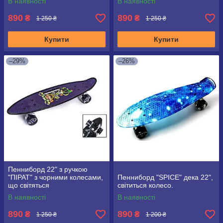
В наявності
В наявності
890
890
₴
₴
1 250 ₴
1 250 ₴
Купити
Купити
–29%
–26%
Пенниборд 22" з ручкою
"ПІРАТ" з чорними колесами,
Пенниборд "SPICE" дека 22",
що світяться
світиться колесо.
В наявності
В наявності
890
890
₴
₴
1 250 ₴
1 200 ₴