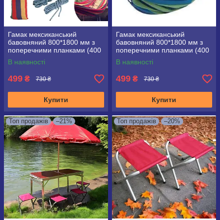
Гамак мексиканський
Гамак мексиканський
бавовняний 800*1800 мм з
бавовняний 800*1800 мм з
поперечними планками (400
поперечними планками (400
мм) у чохлі
мм) у чохлі, синій
В наявності
В наявності
499
499
₴
₴
730 ₴
730 ₴
Купити
Купити
Топ продажів
–21%
Топ продажів
–20%