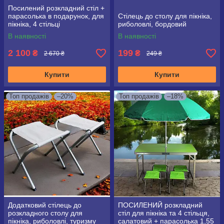
Посилений розкладний стіл +
парасолька в подарунок, для
Стілець до столу для пікніка,
пікніка, 4 стільці
риболовлі, бордовий
В наявності
В наявності
2 100
199
₴
₴
2 670 ₴
249 ₴
Купити
Купити
Топ продажів
–20%
Топ продажів
–18%
Додатковий стілець до
ПОСИЛЕНИЙ розкладний
розкладного столу для
стіл для пікніка та 4 стільця,
пікніка, риболовлі, туризму
салатовий + парасолька 1,55