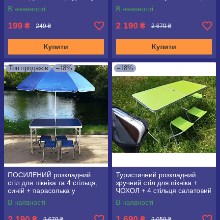
м у подарунок!
В наявності
В наявності
199
2 190
₴
₴
249 ₴
2 670 ₴
Купити
Купити
Топ продажів
–18%
–18%
ПОСИЛЕНИЙ розкладний
Туристичний розкладний
стіл для пікніка та 4 стільця,
зручний стіл для пікніка +
синій + парасолька у
ЧОХОЛ + 4 стільця салатовий
подарунок!
В наявності
В наявності
2 190
1 690
₴
₴
2 670 ₴
2 059 ₴