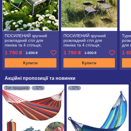
ПОСИЛЕНИЙ зручний
ПОСИЛЕНИЙ зручний
Тури
розкладний стіл для
розкладний стіл для
розк
пікніка та 4 стільця,
пікніка та 4 стільця,
для 
салатовий
чорний колір!
стіл
1 790
1 790
1 6
₴
₴
1 890 ₴
1 890 ₴
Купити
Купити
Акційні пропозиції та новинки
Топ продажів
–32%
–32%