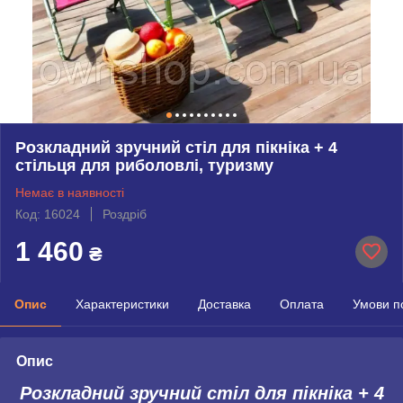
Розкладний зручний стіл для пікніка + 4
стільця для риболовлі, туризму
Немає в наявності
Код: 16024
Роздріб
1 460
₴
Опис
Характеристики
Доставка
Оплата
Умови п
Опис
Розкладний зручний стіл для пікніка + 4