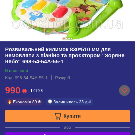
Розвивальний килимок 830*510 мм для
немовляти з піаніно та проєктором "Зоряне
небо" 698-54-54А-55-1
В наявності
Код: 698-54-54А-55-1
Роздріб
990
₴
1 079 ₴
Економія
89 ₴
Залишилось
23 дні
Купити
або