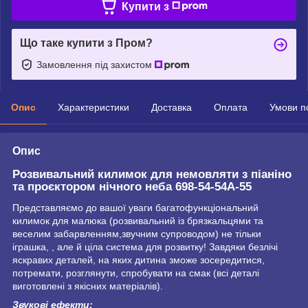
Купити з
Що таке купити з Пром?
Замовлення під захистом
Опис
Характеристики
Доставка
Оплата
Умови п
Опис
Розвивальний килимок для немовляти з піаніно
та проєктором нічного неба 698-54-54А-55
Представляємо до вашої уваги багатофункціональний
килимок для малюка (розвивальний із брязкальцями та
веселим забарвленням,звучним супроводом) не тільки
іграшка, , але й ціла система для розвитку! Завдяки безлічі
яскравих деталей, на яких дитина зможе зосередитися,
потремати, розглянути, спробувати на смак (всі деталі
виготовлені з якісних матеріалів).
Звукові ефекти: