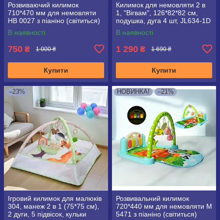
Розвиваючий килимок
Килимок для немовляти 2 в
710*470 мм для немовляти
1, "Вігвам", 126*82*82 см,
HB 0027 з піаніно (світиться)
подушка, дуга 4 шт, JL634-1D
В наявності
В наявності
750
1 290
₴
₴
1 000 ₴
1 690 ₴
Купити
Купити
–23%
НОВИНКА!
–21%
Ігровий килимок для малюків
Розвивальний килимок
304, манеж 2 в 1 (75*75 см),
720*440 мм для немовляти M
2 дуги, 5 підвісок, кульки
5471 з піаніно (світиться)