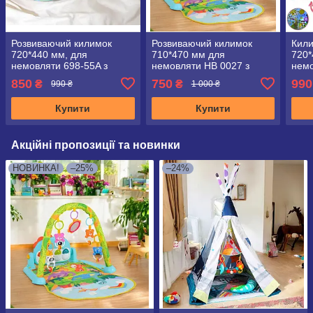
Розвиваючий килимок
Розвиваючий килимок
Кили
720*440 мм, для
710*470 мм для
720*
немовляти 698-55A з
немовляти HB 0027 з
немо
піаніно, дугою з підвісками
піаніно (світиться)
ходу
850
750
990
₴
₴
990 ₴
1 000 ₴
31
Купити
Купити
Акційні пропозиції та новинки
НОВИНКА!
–25%
–24%