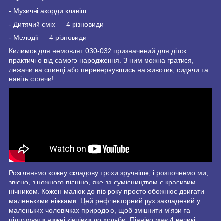
- Музичні акорди клавіш
- Дитячий сміх — 4 різновиди
- Мелодії — 4 різновиди
Килимок для немовлят 030-032 призначений для діток
практично від самого народження. З ним можна гратися,
лежачи на спинці або перевернувшись на животик, сидячи та
навіть стоячи!
Розгляньмо кожну складову трохи зручніше, і розпочнемо ми,
звісно, з ножного піаніно, яке за сумісництвом є красивим
нічником. Кожен малюк до пів року просто обожнює дригати
маленькими ніжками. Цей рефлекторний рух закладений у
маленьких чоловічках природою, щоб зміцнити м'язи та
підготувати нижні кінцівки до ходьби. Піаніно має 4 великі