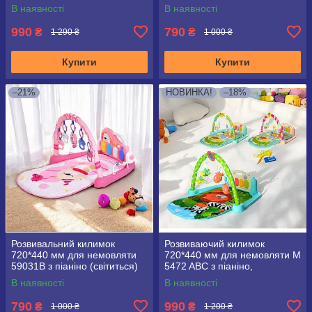
В наявності
В наявності
990
790
₴
₴
1 290 ₴
1 000 ₴
Купити
Купити
–21%
НОВИНКА!
–18%
Розвивальний килимок
Розвиваючий килимок
720*440 мм для немовляти
720*440 мм для немовляти M
59031B з піаніно (світиться)
5472 ABC з піаніно,
мікрофон, MP3, пульт
В наявності
В наявності
управління
790
990
₴
₴
1 000 ₴
1 200 ₴