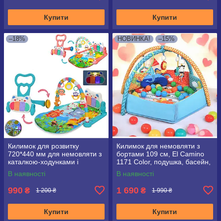
Купити
Купити
–18%
НОВИНКА!
–15%
Килимок для розвитку
Килимок для немовляти з
720*440 мм для немовляти з
бортами 109 см, El Camino
каталкою-ходунками і
1171 Color, подушка, басейн,
піаніно, 668-31
кульки
В наявності
В наявності
990
1 690
₴
₴
1 200 ₴
1 990 ₴
Купити
Купити