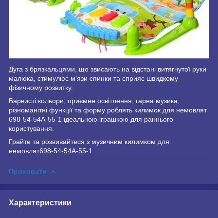
Дуга з брязкальцями, що звисають на відстані витягнутої руки
малюка, стимулює м'язи спинки та сприяє швидкому
фізичному розвитку.
Барвисті кольори, приємне освітлення, гарна музика,
різноманітні функції та форму роблять килимок для немовлят
698-54-54А-55-1 ідеальною іграшкою для раннього
користування.
Грайте та розвивайтеся з музичним килимком для
немовлят698-54-54А-55-1
Приховати
Характеристики